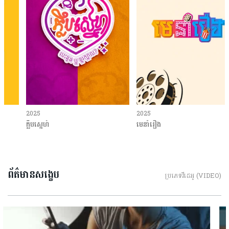
2025
2025
ក្លឹបស្នេហ៍
មេនាំរឿង
ព័ត៌មានសង្ខេប
ប្រភេទវីដេអូ (VIDEO)