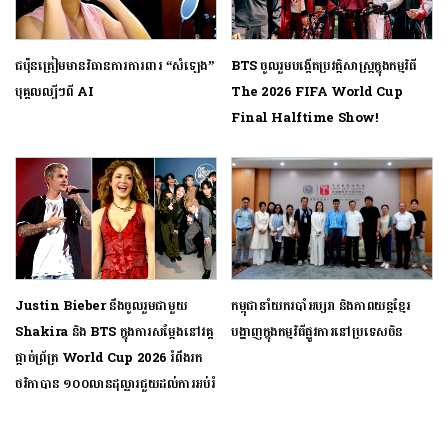
ជប៉ុនត្រៀមមានវិធានការការពារ “សំឡេង”
BTS ចូលរួមបង្កើតប្រវត្តិសាស្ត្រក្នុងកម្មវិធី
បុគ្គលល្បីៗពី AI
The 2026 FIFA World Cup
Final Halftime Show!
Justin Bieber នឹងចូលរួមជាមួយ
កម្ពុជា​នាំ​យក​របាំ​អប្សរា និង​ភាពយន្ត​ខ្មែរ
Shakira និង BTS ក្នុងការសម្ដែងនៅវគ្គ
បង្ហាញ​ក្នុង​កម្មវិធី​ផ្លូវ​ការ​នៅ​ប្រទេស​ចិន
ផ្ដាច់ព្រ័ត្រ World Cup 2026 រំពឹងរក
ថវិកាបាន ១០០លានដុល្លារជួយដល់ការអប់រំ
ពិភពលោក