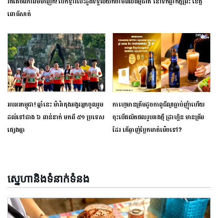
រត់គេចពីភាពមមាញឹក! បើកទ្វារបេះដូងទទួលយកថាមពលធម្មជាតិ នៅទឹកធ្លាក់ភ្នំព្រះ ខេត្ត
ពោធិ៍សាត់
អបអរកម្ពុជា! ឆ្នាំនេះ ម៉ារ៉ាតុង​អង្គរ​អ្នក​ចូលរួម​
កាហ្វេមានគ្រីមដូចកាពូជីណូធ្លាប់ញុំាហើយ
ដល់​ទៅ​ជាង ៦ ពាន់​នាក់ មក​ពី ៥១ ប្រទេស​
ចុះបើផលិតផលរូបរាងថ្មី ដ្រាហ្គិន មានគ្រីម
ផ្សេង​គ្នា
ដែរ តើឆ្ងាញ់ប្លែកមាត់ម៉េចទៅ?
ស្នេហានិងទំនាក់ទំនង