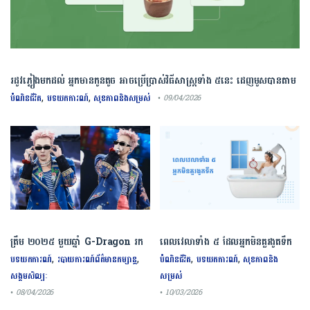
រដូវភ្លៀងមកដល់ អ្នកមានកូនតូច អាចប្រើប្រាស់វិធីសាស្រ្តទាំង ៥នេះ ដេញមូសបានតាម
បែបធម្មជាតិ​
,
,
បំណិនជីវិត
បទយកការណ៍
សុខភាពនិងសម្រស់
• 09/04/2026
ត្រឹម ២០២៥ មួយឆ្នាំ G-Dragon រក
ពេលវេលាទាំង ៥ ដែលអ្នកមិនគួរងូតទឹក​
ចំណូលបានជាង ៤៤ លានដុល្លារ
ព្រោះអាចមានផលប៉ះពាល់ដល់សុខភាព
,
,
,
,
បទយកការណ៍
របាយការណ៍ព័ត៌មានកម្សាន្ត
បំណិនជីវិត
បទយកការណ៍
សុខភាពនិង
សង្គមសិល្បៈ
សម្រស់
• 08/04/2026
• 10/03/2026