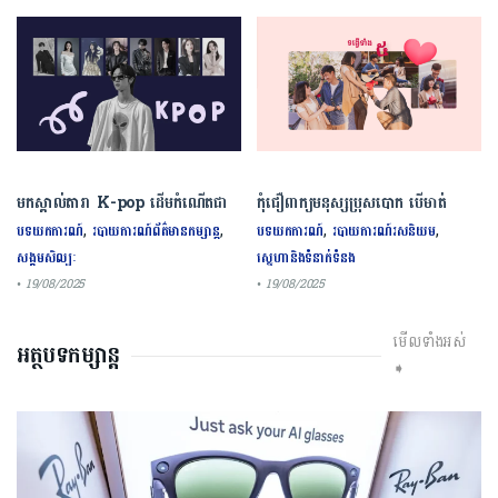
មកស្គាល់តារា K-pop ដើមកំណើតជា
កុំជឿពាក្យមនុស្សប្រុសបោក បើមាត់
ជនជាតិចិនទាំង ៩រូប ល្បីល្បាញលំដាប់
និយាយថាស្រឡាញ់តែមិនបង្ហាញទង្វើទាំង
,
,
,
,
បទយកការណ៍
របាយការណ៍ព័ត៌មានកម្សាន្ត
បទយកការណ៍
របាយការណ៍រសនិយម
ពិភពលោក
៥ នេះ
សង្គមសិល្បៈ
ស្នេហានិងទំនាក់ទំនង
• 19/08/2025
• 19/08/2025
មើលទាំងអស់
អត្ថបទកម្សាន្ត
➧