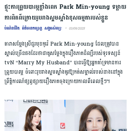
ផ្ទុះការព្រួយបារម្ភខ្លាំងពេក Park Min-young ទម្លាយ
ការពិតពីក្រោយរូបរាងស្គមស្គាំងខុសធម្មតារបស់ខ្លួន
បំណិនជីវិត
,
ព័ត៌មានកម្សាន្ត
,
សង្គមសិល្បៈ
03/09/2025
តារាសម្តែងស្រីជួរមុខកូរ៉េ Park Min-young ដែលត្រូវបាន
ស្គាល់ច្រើនផងដែរថាជាតួសម្តែងក្នុងរឿងភាគដ៏ល្បីរបស់ទូរទស្សន៍
tvN “Marry My Husband” បានធ្វើឱ្យអ្នកគាំទ្រមានការ
ព្រួយបារម្ភ ចំពោះរូបរាងស្គមស្គាំងគួរឱ្យកត់សម្គាល់របស់នាងនៅក្នុង
ព្រឹត្តិការណ៍ផ្សព្វផ្សាយរឿងភាគចុងក្រោយកាលពីពេលថ្មីៗ។