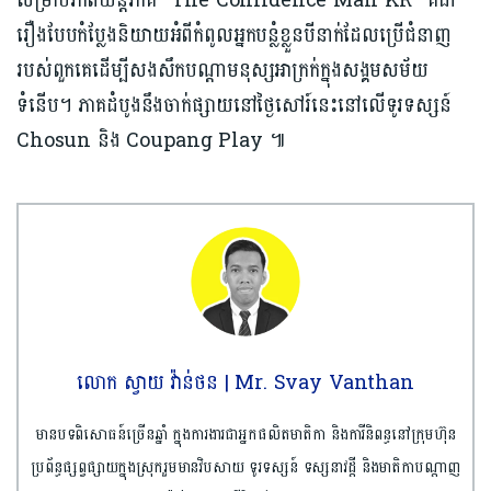
សម្រាប់ភាពយន្តភាគ “The Confidence Man KR” គឺជា
រឿងបែបកំប្លែងនិយាយអំពីកំពូលអ្នកបន្លំខ្លួនបីនាក់ដែលប្រើជំនាញ
របស់ពួកគេដើម្បីសងសឹកបណ្ដាមនុស្សអាក្រក់ក្នុងសង្គមសម័យ
ទំនើប។ ភាគដំបូងនឹងចាក់ផ្សាយនៅថ្ងៃសៅរ៍នេះនៅលើទូរទស្សន៍
Chosun និង Coupang Play ៕
លោក ស្វាយ វ៉ាន់ថន | Mr. Svay Vanthan
មានបទពិសោធន៍ច្រើនឆ្នាំ ក្នុងការងារជាអ្នកផលិតមាតិកា និងការីនិពន្ធនៅក្រុមហ៊ុន
ប្រព័ន្ធផ្សព្វផ្សាយក្នុងស្រុករួមមានវិបសាយ ទូរទស្សន៍ ទស្សនាវដ្ដី និងមាតិកាបណ្ដាញ