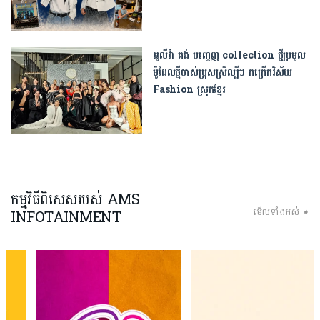
អូលីវ៉ា គង់ បញ្ចេញ ​collection ថ្មី​ប្រមូល​
ម៉ូដែល​ថ្មីចាស់ប្រុសស្រីល្បីៗ កក្រើកវិស័យ
Fashion ស្រុកខ្មែរ
កម្មវិធីពិសេសរបស់ AMS
មើលទាំងអស់ ➧
INFOTAINMENT