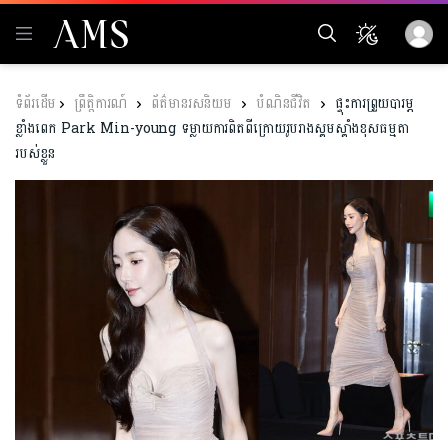
ព្រឹត្តិការណ៍
ព័ត៌មានរសនិយម
បំណិនជីវិត
ផ្ទុះការព្រួយបារម្ភ
ខ្លាំងពេក Park Min-young ទម្លាយការពិតពីក្រោយរូបរាងស្គមស្គាំងខុសធម្មតា
របស់ខ្លួន