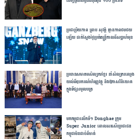
ដើម្បីជួយសត្វជិតផុតពូជ ១០០ ប្រភេទ
ប្រជាប្រិយភាព ព្រាប សុវត្ថិ គ្មានភាពថមថយ
ឡើយ ជាក់ស្ដែងថ្ងៃប្រគំតន្រ្តីកាលពីសប្ដាហ៍មុន
ប្រធានសមាគមសិល្បករខ្មែរ នាំសិល្បករឈ្វេង
យល់ពីឧបករណ៍ហិរញ្ញវត្ថុ និងឱកាសវិនិយោគ
ក្នុងទីផ្សារមូលបត្រ
មកកម្ពុជាលើកទី១ Donghae ក្រុម
Super Junior ពោលសរសើរប្រជាជន
កម្ពុជាមិនដាច់ពីមាត់