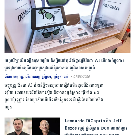
បច្ចេកវិទ្យាដើរលឿនហួសកម្រិត និស្សិតនៅកូរ៉េនាំគ្នាប្រើវ៉ែនតា AI បើកចាក់ក្នុងការ
ប្រឡងកាន់តែច្រើនរហូតក្រសួងអប់រំប្រកាសចេញវិធានការបន្ទាន់
,
,
ព័ត៌មានកម្សាន្ត
ព័ត៌មានកម្សាន្តប្លែកៗ
ព្រឹត្តិការណ៍
• 07/08/2026
បច្ចុប្បន្ន វ៉ែនតា AI ជំនាន់ថ្មីៗមានរូបរាងស្ទើរតែមិនខុសពីវ៉ែនតាធម្មតា
ឡើយ ដោយសារជើងវ៉ែនតាស្តើង និងមានទម្ងន់ស្រាលត្រឹមតែ ៥០
ក្រាមប៉ុណ្ណោះ ដែលប្រសិនបើមើលនឹងភ្នែកទទេគឺស្ទើរតែមើលមិនដឹង
រហូត
Leonardo DiCaprio និង Jeff
Bezos ប្តេជ្ញាផ្តល់ប្រាក់ ២០០ លានដុល្លារ