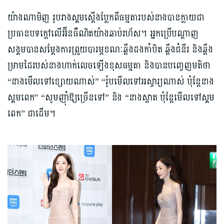
យ៉ាង​ណា​មិញ រូប​រាងស្គម​ស្ដើង​ប្លែកពីធម្មតា​របស់​នាង​បាន​ក្លាយ​ជា​
ប្រធាន​បទ​ក្ដៅ​លើ​អ៊ីនធឺណិត​យ៉ាង​ឆាប់​រហ័ស។ អ្នក​ប្រើ​បណ្ដាញ​
សង្គម​បាន​សម្ដែង​ការ​ព្រួយ​បារម្ភខណៈឆ្អឹងដងកាំបិត ឆ្អឹងជំនីរ និងឆ្អឹង
ម្រាមដៃរបស់នាងហាក់លេចឡើងខុសធម្មតា និងបាន​បញ្ចេញ​មតិ​ថា
“នាង​មើល​ទៅ​ខ្សោយ​ណាស់” “រ៉ូប​មើល​ទៅ​អស្ចារ្យ​ណាស់ ប៉ុន្តែ​នាង​
ស្គម​ពេក” “សូម​ញ៉ាំឱ្យ​ច្រើនទៅ” និង “នាង​ស្អាត ប៉ុន្តែ​មើល​ទៅ​ស្គម​
ពេក”​ ជាដើម។