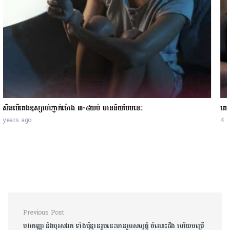
គេងភ្លាមៗ បន្ទាប់ពីរៀនរួចជួយឲ្យអ្នកចាំអ្វីដែលអ្នកបានរៀននោះបានល្អ
4 years ago
Post navigation
Previous Post
បវរកញ្ញា និងបុរសឯក ទាំងប៉ុន្មានរូបនេះមានរូបសម្បត្តិ ចំណេះដឹង ហើយបម្រើ