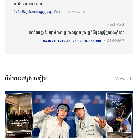
ការងារលើយន្តហោះ
បំណិនជីវិត, ព័ត៌មានកម្សាន្ត, សង្គមសិល្បៈ
03/09/2025
Next Post
ដំណឹងបន្ទាន់! រដ្ឋាភិបាលប្រកាសផ្អាកប្រារព្ធពិធីបុណ្យអុំទូកក្នុងឆ្នាំនេះ
ទេសចរណ៍, បំណិនជីវិត, ព័ត៌មានទាន់ហេតុការណ៍
03/09/2025
ព័ត៌មានផ្សេងៗទៀត
View all