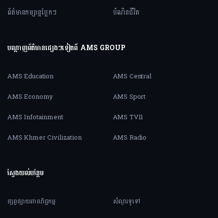
ព័ត៌មានកម្សាន្តប្លែកៗ
បំណិនជីវិត
បណ្តាញព័ត៌មានផ្សេងៗទៀតពី AMS GROUP
AMS Education
AMS Central
AMS Economy
AMS Sport
AMS Infotainment
AMS TV11
AMS Khmer Civilization
AMS Radio
ស្វែងយល់បន្ថែម
ផ្សព្វផ្សាយពាណិជ្ជកម្ម
សំណួរទូទៅ