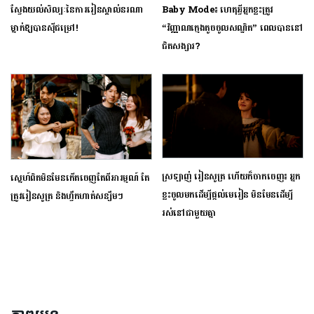
ស្វែងយល់សិល្បៈនៃការរៀនស្គាល់នរណា
Baby Mode៖ ហេតុអ្វីអ្នកខ្លះត្រូវ
ម្នាក់ឱ្យបានស៊ីជម្រៅ!
“វិញ្ញាណក្មេងតូចចូលសណ្ឋិត” ពេលបាននៅ
ជិតសង្សារ?
ស្រឡាញ់ រៀនសូត្រ ហើយក៏ចាកចេញ៖ អ្នក
ស្នេហ៍ពិតមិនមែនកើតចេញតែពីអារម្មណ៍ តែ
ខ្លះចូលមកដើម្បីផ្ដល់មេរៀន មិនមែនដើម្បី
ត្រូវរៀនសូត្រ និងហ្វឹកហាត់សន្សឹមៗ
រស់នៅជាមួយគ្នា