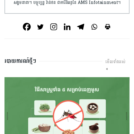
សង្គមនានា។ បច្ចុប្បន្ន វ៉ាន់ថន ជាការីនិពន្ធនៃ AMS Infotainment។
របាយការណ៍ថ្មីៗ
មើលទាំងអស់
➧