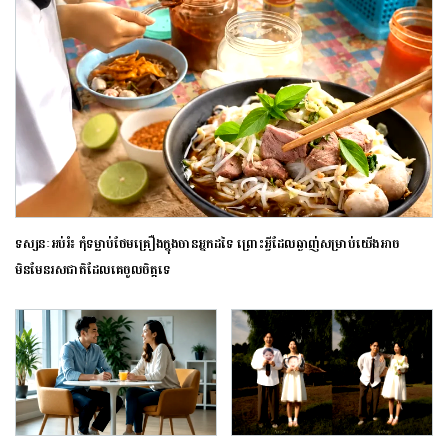
ទស្សនៈអប់រំ៖ កុំទម្លាប់ថែមគ្រឿងក្នុងចានអ្នកដទៃ ព្រោះអ្វីដែលឆ្ងាញ់សម្រាប់យើងអាច
មិនមែនរសជាតិដែលគេចូលចិត្តទេ