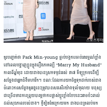
គួរបញ្ជាក់ថា Park Min-young ធ្លាប់បង្កការចាប់អារម្មណ៍ខ្លាំង
នៅ​ពេល​បង្ហាញ​ខ្លួន​ក្នុង​រឿង​ភាគ​ល្បី ​“Marry My Husband”
កាល​ពី​ឆ្នាំ​មុន ដោយនាងបាន​ស្រកទម្ងន់​អស់ ៣៧ គីឡូក្រាម​ដើម្បី​
សម្ដែងជា​អ្នក​ជំងឺ​មហារីក។ ខណៈដែលការយកចិត្តទុកដាក់របស់នាង
ចំពោះការសម្ដែងតួអង្គនេះត្រូវបានសរសើរយ៉ាងទូលំទូលាយ មនុស្ស
ជាច្រើនមានការព្រួយបារម្ភថាការផ្លាស់ប្តូរខ្លាំងបែបនេះអាចប៉ះពាល់
ដល់សុខភាពរបស់នាង។ ថ្វីត្បិតតែក្រោយមក នាងបានត្រលប់មក