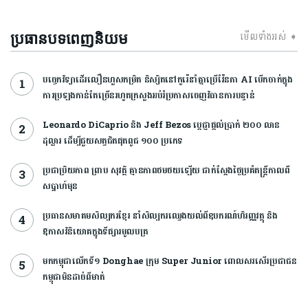
មើលទាំងអស់ ➧
ប្រធានបទពេញនិយម
បច្ចេកវិទ្យាដើរលឿនហួសកម្រិត និស្សិតនៅកូរ៉េនាំគ្នាប្រើវ៉ែនតា AI បើកចាក់ក្នុង
ការប្រឡងកាន់តែច្រើនរហូតក្រសួងអប់រំប្រកាសចេញវិធានការបន្ទាន់
Leonardo DiCaprio និង Jeff Bezos ប្តេជ្ញាផ្តល់ប្រាក់ ២០០ លាន
ដុល្លារ ដើម្បីជួយសត្វជិតផុតពូជ ១០០ ប្រភេទ
ប្រជាប្រិយភាព ព្រាប សុវត្ថិ គ្មានភាពថមថយឡើយ ជាក់ស្ដែងថ្ងៃប្រគំតន្រ្តីកាលពី
សប្ដាហ៍មុន
ប្រធានសមាគមសិល្បករខ្មែរ នាំសិល្បករឈ្វេងយល់ពីឧបករណ៍ហិរញ្ញវត្ថុ និង
ឱកាសវិនិយោគក្នុងទីផ្សារមូលបត្រ
មកកម្ពុជាលើកទី១ Donghae ក្រុម Super Junior ពោលសរសើរប្រជាជន
កម្ពុជាមិនដាច់ពីមាត់