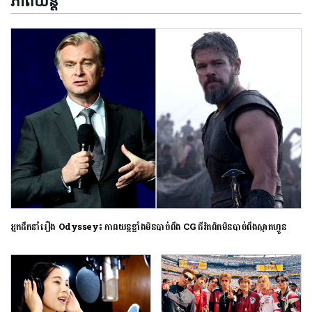
ភាពយន្ត
អ្នកដឹកនាំរឿង Odyssey៖ ភាពយន្តខ្លាំងមិនបាច់ពឹង CG ជីវិតពិតមិនបាច់ពឹងស្មាតហ្វូន