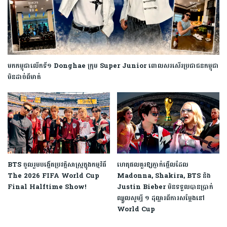
មកកម្ពុជាលើកទី១ Donghae ក្រុម Super Junior ពោលសរសើរប្រជាជនកម្ពុជា
មិនដាច់ពីមាត់
BTS ចូលរួមបង្កើតប្រវត្តិសាស្ត្រក្នុងកម្មវិធី
ហេតុផលគួរឱ្យភ្ញាក់ផ្អើលដែល
The 2026 FIFA World Cup
Madonna, Shakira, BTS និង
Final Halftime Show!
Justin Bieber មិនទទួលបានប្រាក់
ឈ្នួលសូម្បី ១ ដុល្លារពីការសម្ដែងនៅ
World Cup