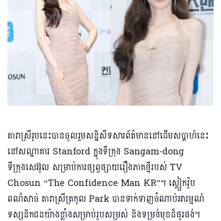
តារាស្រីរូបនេះបានចូលរួមសន្និសីទសារព័ត៌មាននៅដើមសប្ដាហ៍នេះ
នៅសណ្ឋាគារ Stanford ក្នុងទីក្រុង Sangam-dong
ទីក្រុងសេអ៊ូល សម្រាប់ការផ្សព្វផ្សាយរឿងភាគថ្មីរបស់ TV
Chosun “The Confidence Man KR”។ ស្លៀក​រ៉ូប​
ពណ៌សាច់ តារាស្រីត្រកូល Park បាន​ទាក់ទាញ​ចំណាប់​អារម្មណ៍
ទស្សនិកជន​យ៉ាងខ្លាំងសម្រាប់រូប​សម្រស់​ និងទម្រង់​មុខដ៏ផូរផង់។​