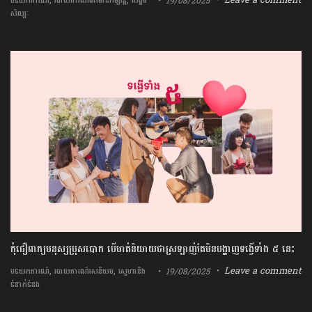
,
,
Leave a comment
19/08/2025
បទយកការណ៍
របាយការណ៍ព័ត៌មានកម្សាន្ត
សង្គម
សិល្បៈ
កុំជឿពាក្យមនុស្សប្រុសបោក បើមាត់និយាយថាស្រឡាញ់តែមិនបង្ហាញទង្វើទាំង ៥ នេះ
,
,
Leave a comment
19/08/2025
បទយកការណ៍
របាយការណ៍រសនិយម
ស្នេហានិង
ទំនាក់ទំនង