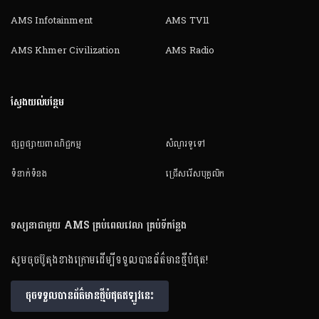
AMS Infotainment
AMS TV11
AMS Khmer Civilization
AMS Radio
ស្វែងយល់បន្ថែម
ផ្សព្វផ្សាយពាណិជ្ជកម្ម
សំណួរទូទៅ
ទំនាក់ទំនង
ជ្រើសរើសបុគ្គលិក
ទស្សនាជាមួយ AMS គ្រប់ពេលវេលា គ្រប់ទីកន្លែង
សូមចុចប៊ូតុងខាងក្រោមដើម្បីទទួលបានព័ត៌មានថ្មីបំផុត!
ចុចទទួលបានព័ត៌មានថ្មីបំផុតឥឡូវនេះ