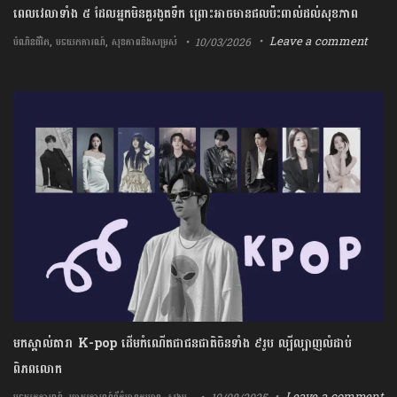
ពេលវេលាទាំង ៥ ដែលអ្នកមិនគួរងូតទឹក​ ព្រោះអាចមានផលប៉ះពាល់ដល់សុខភាព
,
,
Leave a comment
10/03/2026
បំណិនជីវិត
បទយកការណ៍
សុខភាពនិងសម្រស់
មកស្គាល់តារា K-pop ដើមកំណើតជាជនជាតិចិនទាំង ៩រូប ល្បីល្បាញលំដាប់
ពិភពលោក