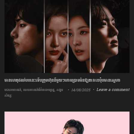
មានហេតុផលបែបនេះទើបក្រុមហ៊ុននីមួយៗហាមប្រាមមិនឱ្យតារាខេប៉ុបមានស្នេហា
,
,
Leave a comment
14/08/2025
បទយកការណ៍
របាយការណ៍ព័ត៌មានកម្សាន្ត
សង្គម
សិល្បៈ