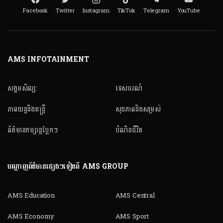
Facebook
Twitter
Instagram
TikTok
Telegram
YouTube
AMS INFOTAINMENT
សង្គមសិល្ប:
ទេសចរណ៍
ភាពយន្តនិងតន្ត្រី
សុខភាពនិងសម្រស់
ព័ត៌មានកម្សាន្តប្លែកៗ
បំណិនជីវិត
បណ្តាញព័ត៌មានផ្សេងៗទៀតពី AMS GROUP
AMS Education
AMS Central
AMS Economy
AMS Sport