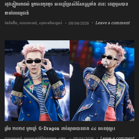
រដូវភ្លៀងមកដល់ អ្នកមានកូនតូច អាចប្រើប្រាស់វិធីសាស្រ្តទាំង ៥នេះ ដេញមូសបាន
តាមបែបធម្មជាតិ​
,
,
Leave a comment
09/04/2026
បំណិនជីវិត
បទយកការណ៍
សុខភាពនិងសម្រស់
ត្រឹម ២០២៥ មួយឆ្នាំ G-Dragon រកចំណូលបានជាង ៤៤ លានដុល្លារ
,
,
Leave a comment
08/04/2026
បទយកការណ៍
របាយការណ៍ព័ត៌មានកម្សាន្ត
សង្គម