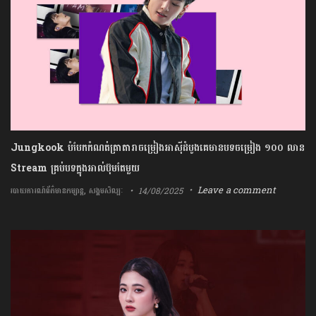
Jungkook បំបែកកំណត់ត្រាតារាចម្រៀងអាស៊ីដំបូងគេមានបទចម្រៀង ១០០​ លាន
Stream គ្រប់បទក្នុងអាល់ប៊ុមតែមួយ
,
Leave a comment
14/08/2025
របាយការណ៍ព័ត៌មានកម្សាន្ត
សង្គមសិល្បៈ