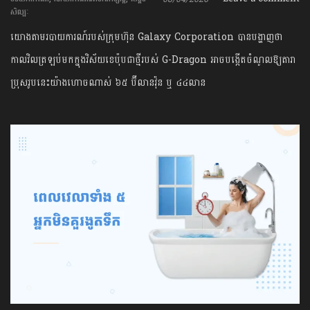
សិល្បៈ
យោងតាមរបាយការណ៍របស់ក្រុមហ៊ុន Galaxy Corporation បានបង្ហាញថា
កាលវិលត្រឡប់មកក្នុងវិស័យខេប៉ុបជាថ្មីរបស់ G-Dragon អាចបង្កើតចំណូលឱ្យតារា
ប្រុសរូបនេះយ៉ាងហោចណាស់ ៦៥ ប៊ីលានវ៉ុន ឬ ៤៤លាន