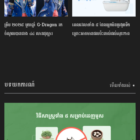
ត្រឹម ២០២៥ មួយឆ្នាំ G-Dragon រក
ពេលវេលាទាំង ៥ ដែលអ្នកមិនគួរងូតទឹក​
ចំណូលបានជាង ៤៤ លានដុល្លារ
ព្រោះអាចមានផលប៉ះពាល់ដល់សុខភាព
បទយកការណ៍
មើលទាំងអស់ ➧