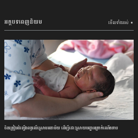
អត្ថបទពេញនិយម
មើលទាំងអស់ ➧
ចិនត្រៀមដំឡើងពន្ធលើស្រោមអនាម័យ ដើម្បីដោះស្រាយបញ្ហាអត្រាកំណើតទាប