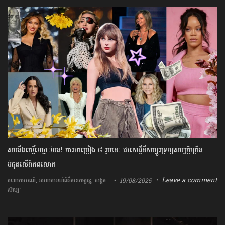
សមនឹងកេរ្តិ៍ឈ្មោះមែន! តារាចម្រៀង ៨ រូបនេះ ជាសេដ្ឋីនីសម្បូរទ្រព្យសម្បត្តិច្រើន
បំផុតលើពិភពលោក
,
,
Leave a comment
19/08/2025
បទយកការណ៍
របាយការណ៍ព័ត៌មានកម្សាន្ត
សង្គម
សិល្បៈ