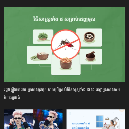
រដូវភ្លៀងមកដល់ អ្នកមានកូនតូច អាចប្រើប្រាស់វិធីសាស្រ្តទាំង ៥នេះ ដេញមូសបានតាម
បែបធម្មជាតិ​