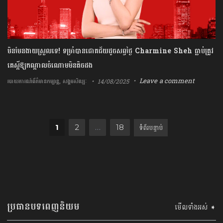
មិនមែនងាយស្រួលទេ! ទម្រាំបានជោគជ័យដូចសព្វថ្ងៃ Charmine Sheh ធ្លាប់ត្រូវ
គេស្ដីឱ្យកណ្ដាលចំណោមមិនតិចដង
,
Leave a comment
14/08/2025
របាយការណ៍ព័ត៌មានកម្សាន្ត
សង្គមសិល្បៈ
Posts pagination
1
2
…
18
ប្រធានបទពេញនិយម
មើលទាំងអស់ ➧