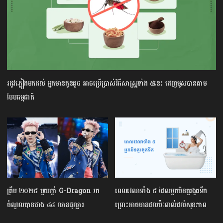
រដូវភ្លៀងមកដល់ អ្នកមានកូនតូច អាចប្រើប្រាស់វិធីសាស្រ្តទាំង ៥នេះ ដេញមូសបានតាម
បែបធម្មជាតិ​
ត្រឹម ២០២៥ មួយឆ្នាំ G-Dragon រក
ពេលវេលាទាំង ៥ ដែលអ្នកមិនគួរងូតទឹក​
ចំណូលបានជាង ៤៤ លានដុល្លារ
ព្រោះអាចមានផលប៉ះពាល់ដល់សុខភាព