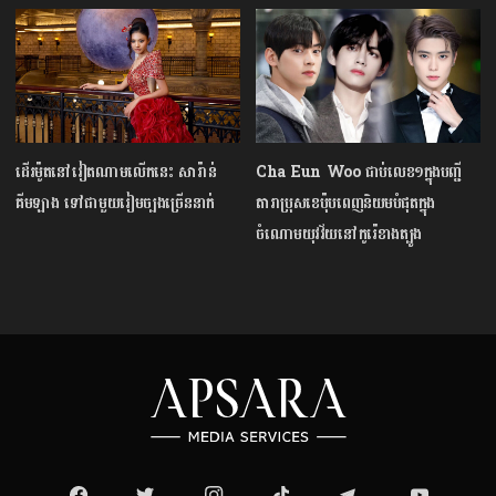
ដើរម៉ូតនៅវៀតណាមលើកនេះ សារ៉ាន់
Cha Eun Woo ជាប់លេខ១ក្នុងបញ្ជី
គីមឡាង ទៅជាមួយរៀមច្បងច្រើននាក់
តារាប្រុសខេប៉ុបពេញនិយមបំផុតក្នុង
ចំណោមយុវវ័យនៅកូរ៉េខាងត្បូង