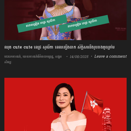
ឈុត cute cute ពេជ្រ សូលីកា ពេលឡើងឆាក ស័ក្តិសមនឹងរូបរាងតូចទ្រមែ
,
,
Leave a comment
14/08/2025
បទយកការណ៍
របាយការណ៍ព័ត៌មានកម្សាន្ត
សង្គម
សិល្បៈ