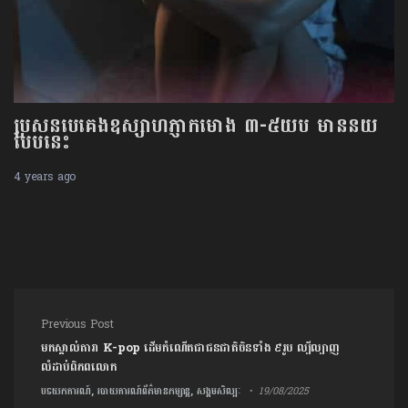
ប្រសិនបើគេងឧស្សាហ៍ភ្ញាក់ម៉ោង ៣-៥យប់ មានន័យ
បែបនេះ
4 years ago
Post navigation
Previous Post
មកស្គាល់តារា K-pop ដើមកំណើតជាជនជាតិចិនទាំង ៩រូប ល្បីល្បាញ
លំដាប់ពិភពលោក
បទយកការណ៍, របាយការណ៍ព័ត៌មានកម្សាន្ត, សង្គមសិល្បៈ
19/08/2025