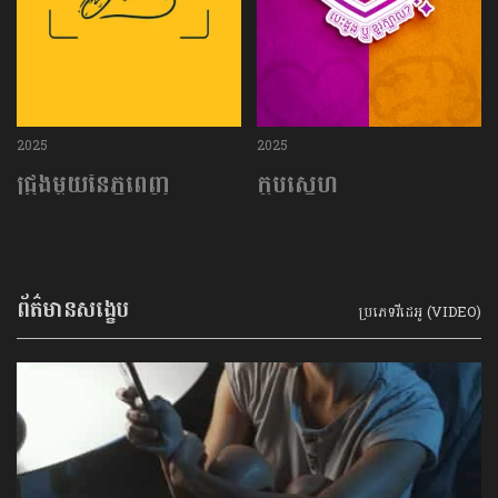
2025
2025
ជ្រុងមួយនៃភ្នំពេញ
ក្លឹបស្នេហ៍
ព័ត៌មានសង្ខេប
ប្រភេទវីដេអូ (VIDEO)