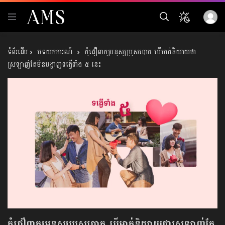
បទយកការណ៍
កុំជឿពាក្យមនុស្សប្រុសបោក បើមាត់និយាយថា
ស្រឡាញ់តែមិនបង្ហាញទង្វើទាំង ៥ នេះ
កុំជឿពាក្យមនុស្សប្រុសបោក បើមាត់និយាយថាស្រឡាញ់តែ