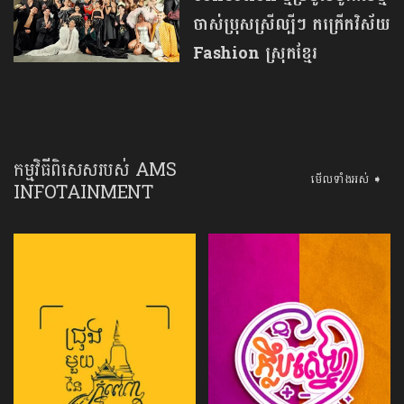
ចាស់ប្រុសស្រីល្បីៗ កក្រើកវិស័យ
Fashion ស្រុកខ្មែរ
កម្មវិធីពិសេសរបស់ AMS
មើលទាំងអស់ ➧
INFOTAINMENT