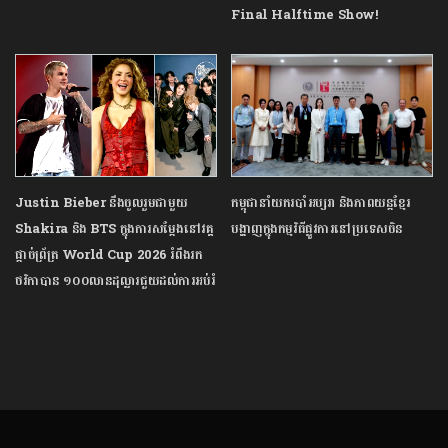
Final Halftime Show!
Justin Bieber នឹងចូលរួមជាមួយ
កម្ពុជា​នាំ​យក​របាំ​អប្សរា និង​ភាពយន្ត​ខ្មែរ
Shakira និង BTS ក្នុងការសម្ដែងនៅវគ្គ
បង្ហាញ​ក្នុង​កម្មវិធី​ផ្លូវ​ការ​នៅ​ប្រទេស​ចិន
ផ្ដាច់ព្រ័ត្រ World Cup 2026 រំពឹងរក
ថវិកាបាន ១០០លានដុល្លារជួយដល់ការអប់រំ
ពិភពលោក