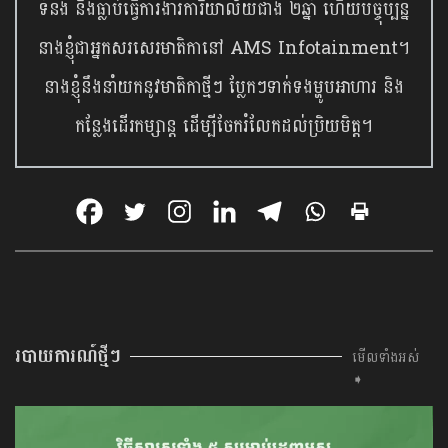
ទំនង និងធ្លាប់ធ្វើការងារការិយាល័យជាង ២ឆ្នាំ ហើយបច្ចុប្បន្ន
នាងខ្ញុំជាអ្នកសរសេរមាតិកានៅ AMS Infotainment។
នាងខ្ញុំនឹងនាំយកនូវមាតិកាថ្មីៗ ប្លែកៗទាក់ទងម្ហូបអាហារ និង
កន្លែងដើរកម្សាន្ត ដើម្បីចែករំលែកដល់ប្រិយមិត្ត។
របាយការណ៍ថ្មីៗ
មើលទាំងអស់
➧