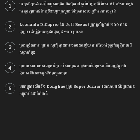
បច្ចេកវិទ្យាដើរលឿនហួសកម្រិត និស្សិតនៅកូរ៉េនាំគ្នាប្រើវ៉ែនតា AI បើកចាក់ក្នុង
ការប្រឡងកាន់តែច្រើនរហូតក្រសួងអប់រំប្រកាសចេញវិធានការបន្ទាន់
Leonardo DiCaprio និង Jeff Bezos ប្តេជ្ញាផ្តល់ប្រាក់ ២០០ លាន
ដុល្លារ ដើម្បីជួយសត្វជិតផុតពូជ ១០០ ប្រភេទ
ប្រជាប្រិយភាព ព្រាប សុវត្ថិ គ្មានភាពថមថយឡើយ ជាក់ស្ដែងថ្ងៃប្រគំតន្រ្តីកាលពី
សប្ដាហ៍មុន
ប្រធានសមាគមសិល្បករខ្មែរ នាំសិល្បករឈ្វេងយល់ពីឧបករណ៍ហិរញ្ញវត្ថុ និង
ឱកាសវិនិយោគក្នុងទីផ្សារមូលបត្រ
មកកម្ពុជាលើកទី១ Donghae ក្រុម Super Junior ពោលសរសើរប្រជាជន
កម្ពុជាមិនដាច់ពីមាត់