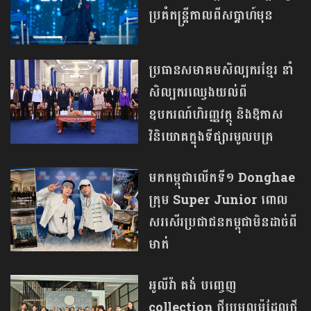
ប្រគំតន្រ្តីកាលពីសប្ដាហ៍មុន
ប្រធានសមាគមសិល្បករខ្មែរ នាំ
សិល្បករឈ្វេងយល់ពី
ឧបករណ៍ហិរញ្ញវត្ថុ និងឱកាស
វិនិយោគក្នុងទីផ្សារមូលបត្រ
មកកម្ពុជាលើកទី១ Donghae
ក្រុម Super Junior ពោល
សរសើរប្រជាជនកម្ពុជាមិនដាច់ពី
មាត់
អូលីវ៉ា គង់ បញ្ចេញ ​
collection ថ្មី​ប្រមូល​ម៉ូដែល​ថ្មី