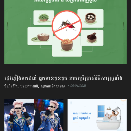
រដូវភ្លៀងមកដល់ អ្នកមានកូនតូច អាចប្រើប្រាស់វិធីសាស្រ្តទាំង
,
,
៥នេះ ដេញមូសបានតាមបែបធម្មជាតិ​
បំណិនជីវិត
បទយកការណ៍
សុខភាពនិងសម្រស់
• 09/04/2026