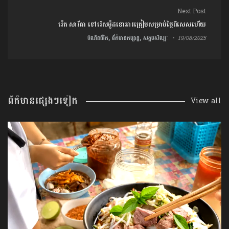
Next Post
រ៉េត សារីតា ទៅរើសម៉ូដខោអាវត្រៀមសម្រាប់ថ្ងៃពិសេសហើយ
បំណិនជីវិត, ព័ត៌មានកម្សាន្ត, សង្គមសិល្បៈ
19/08/2025
ព័ត៌មានផ្សេងៗទៀត
View all