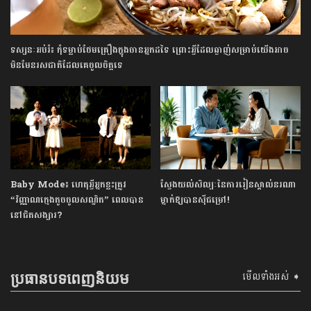
ទស្សនៈអប់រំ៖ កុំទម្លាប់ថែមគ្រឿងក្នុងចានអ្នកដទៃ ព្រោះអ្វីដែលឆ្ងាញ់សម្រាប់យើងអាច
មិនមែនរសជាតិដែលគេចូលចិត្តទេ
Baby Mode៖ ហេតុអ្វីអ្នកខ្លះត្រូវ
ស្វែងយល់សិល្បៈនៃការរៀនស្គាល់នរណា
“វិញ្ញាណក្មេងតូចចូលសណ្ឋិត” ពេលបាន
ម្នាក់ឱ្យបានស៊ីជម្រៅ!
នៅជិតសង្សារ?
មើលទាំងអស់ ➧
ប្រធានបទពេញនិយម