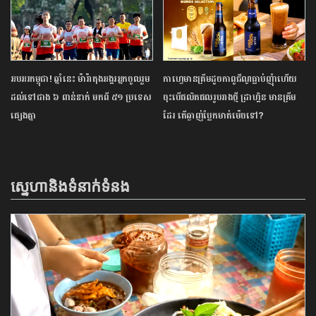
អបអរកម្ពុជា! ឆ្នាំនេះ ម៉ារ៉ាតុង​អង្គរ​អ្នក​ចូលរួម​
កាហ្វេមានគ្រីមដូចកាពូជីណូធ្លាប់ញុំាហើយ
ដល់​ទៅ​ជាង ៦ ពាន់​នាក់ មក​ពី ៥១ ប្រទេស​
ចុះបើផលិតផលរូបរាងថ្មី ដ្រាហ្គិន មានគ្រីម
ផ្សេង​គ្នា
ដែរ តើឆ្ងាញ់ប្លែកមាត់ម៉េចទៅ?
ស្នេហានិងទំនាក់ទំនង