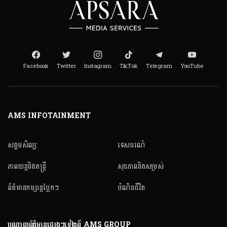
Facebook
Twitter
Instagram
TikTok
Telegram
YouTube
AMS INFOTAINMENT
សង្គមសិល្ប:
ទេសចរណ៍
ភាពយន្តនិងតន្ត្រី
សុខភាពនិងសម្រស់
ព័ត៌មានកម្សាន្តប្លែកៗ
បំណិនជីវិត
បណ្តាញព័ត៌មានផ្សេងៗទៀតពី AMS GROUP