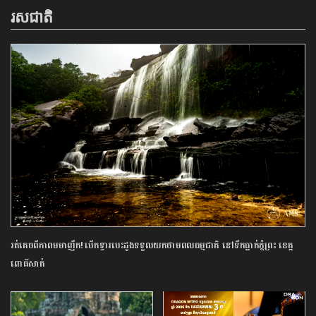
រសជាតិ
រត់គេចពីភាពមមាញឹក! បើកទ្វារបេះដូងទទួលយកថាមពលធម្មជាតិ នៅទឹកធ្លាក់ភ្នំព្រះ ខេត្ត
ពោធិ៍សាត់