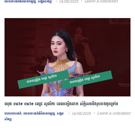
,
Leave a comment
14/08/2025
របាយការណ៍ព័ត៌មានកម្សាន្ត
សង្គមសិល្បៈ
ឈុត cute cute ពេជ្រ សូលីកា ពេលឡើងឆាក ស័ក្តិសមនឹងរូបរាងតូចទ្រមែ
,
,
Leave a comment
14/08/2025
បទយកការណ៍
របាយការណ៍ព័ត៌មានកម្សាន្ត
សង្គម
សិល្បៈ