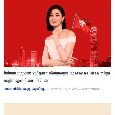
មិនមែនងាយស្រួលទេ! ទម្រាំបានជោគជ័យដូចសព្វថ្ងៃ Charmine Sheh ធ្លាប់ត្រូវ
គេស្ដីឱ្យកណ្ដាលចំណោមមិនតិចដង
,
Leave a comment
14/08/2025
របាយការណ៍ព័ត៌មានកម្សាន្ត
សង្គមសិល្បៈ