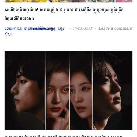
សមនឹងកេរ្តិ៍ឈ្មោះមែន! តារាចម្រៀង ៨ រូបនេះ ជាសេដ្ឋីនីសម្បូរទ្រព្យសម្បត្តិច្រើន
បំផុតលើពិភពលោក
,
,
Leave a comment
19/08/2025
បទយកការណ៍
របាយការណ៍ព័ត៌មានកម្សាន្ត
សង្គម
សិល្បៈ