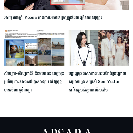
អាយុ ៣៣ឆ្នាំ Yoona កាន់កាប់​អចលនទ្រព្យក្នុងដៃជាច្រើនលានដុល្លារ
សិល្បករ-សិល្បការិនី និងមហាជន ចេញមុខ
បង្ហាញមុខជាសាធារណៈលើកដំបូងក្រោយ
ប្រតិកម្មការសាងសង់ប្រាសាទថ្ម នៅវត្តពុទ្ធ
សម្រាលកូន សម្រស់ Son YeJin
បាទសិលាភូម៉ានហ្វា
កាន់តែស្រស់ស្អាតលើសដើម