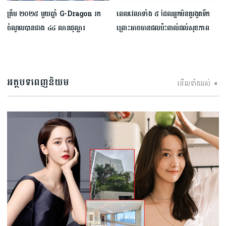
ត្រឹម ២០២៥ មួយឆ្នាំ G-Dragon រក
ពេលវេលាទាំង ៥ ដែលអ្នកមិនគួរងូតទឹក​
ចំណូលបានជាង ៤៤ លានដុល្លារ
ព្រោះអាចមានផលប៉ះពាល់ដល់សុខភាព
អត្ថបទពេញនិយម
មើលទាំងអស់ ➧