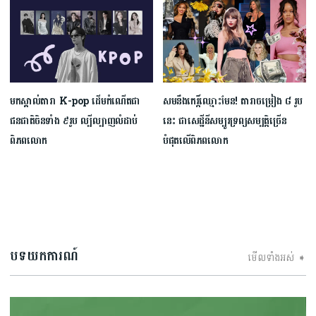
មកស្គាល់តារា K-pop ដើមកំណើតជា
សមនឹងកេរ្តិ៍ឈ្មោះមែន! តារាចម្រៀង ៨ រូប
ជនជាតិចិនទាំង ៩រូប ល្បីល្បាញលំដាប់
នេះ ជាសេដ្ឋីនីសម្បូរទ្រព្យសម្បត្តិច្រើន
ពិភពលោក
បំផុតលើពិភពលោក
បទយកការណ៍
មើលទាំងអស់ ➧