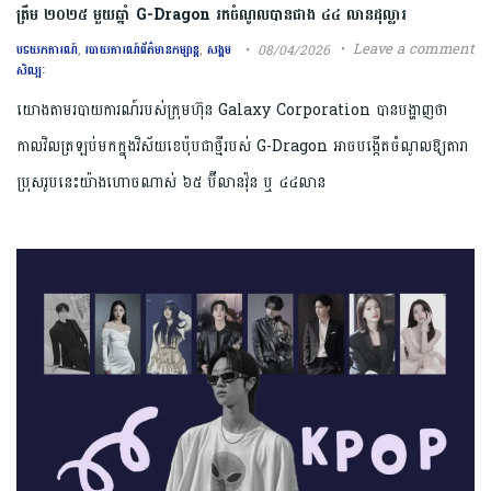
ត្រឹម ២០២៥ មួយឆ្នាំ G-Dragon រកចំណូលបានជាង ៤៤ លានដុល្លារ
,
,
Leave a comment
08/04/2026
បទយកការណ៍
របាយការណ៍ព័ត៌មានកម្សាន្ត
សង្គម
សិល្បៈ
យោងតាមរបាយការណ៍របស់ក្រុមហ៊ុន Galaxy Corporation បានបង្ហាញថា
កាលវិលត្រឡប់មកក្នុងវិស័យខេប៉ុបជាថ្មីរបស់ G-Dragon អាចបង្កើតចំណូលឱ្យតារា
ប្រុសរូបនេះយ៉ាងហោចណាស់ ៦៥ ប៊ីលានវ៉ុន ឬ ៤៤លាន