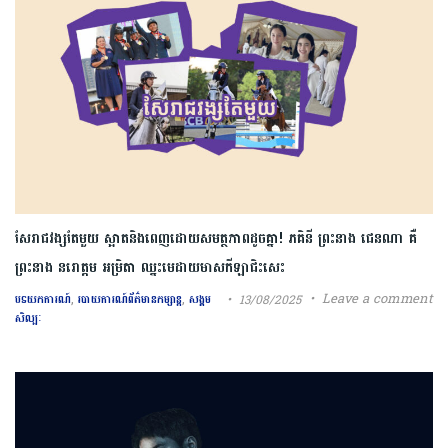
សែរាជវង្សតែមួយ ស្អាតនិងពេញដោយសមត្ថភាពដូចគ្នា! ភគិនី ព្រះនាង ជេនណា គឺ
ព្រះនាង នរោត្តម អម្រិតា ឈ្នះមេដាយមាសកីឡាជិះសេះ
,
,
Leave a comment
13/08/2025
បទយកការណ៍
របាយការណ៍ព័ត៌មានកម្សាន្ត
សង្គម
សិល្បៈ