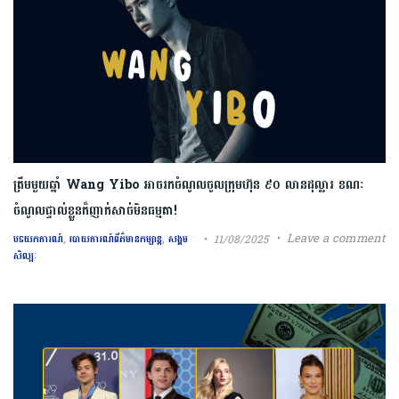
ត្រឹមមួយឆ្នាំ Wang Yibo អាចរកចំណូលចូលក្រុមហ៊ុន ៩០ លានដុល្លារ ខណៈ
ចំណូលផ្ទាល់ខ្លួនក៏ញាក់សាច់មិនធម្មតា!
,
,
Leave a comment
11/08/2025
បទយកការណ៍
របាយការណ៍ព័ត៌មានកម្សាន្ត
សង្គម
សិល្បៈ