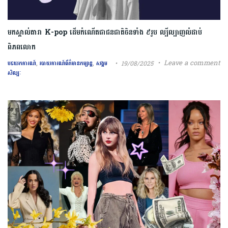
មកស្គាល់តារា K-pop ដើមកំណើតជាជនជាតិចិនទាំង ៩រូប ល្បីល្បាញលំដាប់
ពិភពលោក
,
,
Leave a comment
19/08/2025
បទយកការណ៍
របាយការណ៍ព័ត៌មានកម្សាន្ត
សង្គម
សិល្បៈ