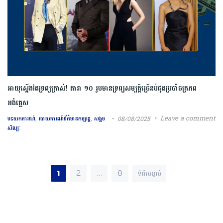
អាយុស្ដើងតែទ្រព្យក្រាស់! តារា ១០ រូបមានទ្រព្យសម្បត្តិច្រើនបំផុតប្រចាំចក្រភព
អង់គ្លេស
,
,
Leave a comment
08/08/2025
បទយកការណ៍
របាយការណ៍ព័ត៌មានកម្សាន្ត
សង្គម
សិល្បៈ
Posts pagination
1
2
…
8