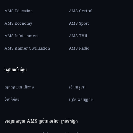
AMS Education
AMS Central
AMS Economy
AMS Sport
AMS Infotainment
AMS TV11
AMS Khmer Civilization
AMS Radio
ស្វែងយល់បន្ថែម
ផ្សព្វផ្សាយពាណិជ្ជកម្ម
សំណួរទូទៅ
ទំនាក់ទំនង
ជ្រើសរើសបុគ្គលិក
ទស្សនាជាមួយ AMS គ្រប់ពេលវេលា គ្រប់ទីកន្លែង