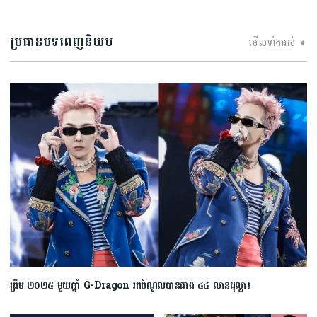
ប្រធានបទពេញនិយម
មើលទាំងអស់ ➧
ត្រឹម ២០២៥ មួយឆ្នាំ G-Dragon រកចំណូលបានជាង ៤៤ លានដុល្លារ