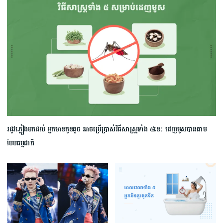
រដូវភ្លៀងមកដល់ អ្នកមានកូនតូច អាចប្រើប្រាស់វិធីសាស្រ្តទាំង ៥នេះ ដេញមូសបានតាម
បែបធម្មជាតិ​