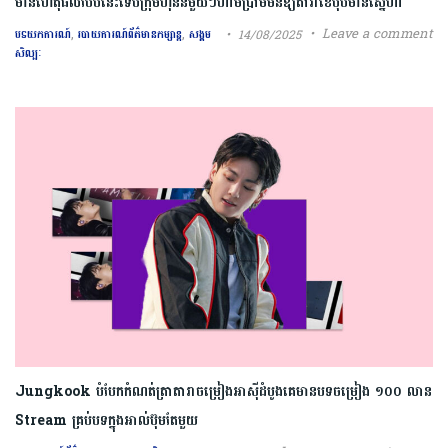
មានហេតុផលបែបនេះទើបក្រុមហ៊ុននីមួយៗហាមប្រាមមិនឱ្យតារាខេប៉ុបមានស្នេហា
,
,
Leave a comment
14/08/2025
បទយកការណ៍
របាយការណ៍ព័ត៌មានកម្សាន្ត
សង្គម
សិល្បៈ
Jungkook បំបែកកំណត់ត្រាតារាចម្រៀងអាស៊ីដំបូងគេមានបទចម្រៀង ១០០​ លាន
Stream គ្រប់បទក្នុងអាល់ប៊ុមតែមួយ