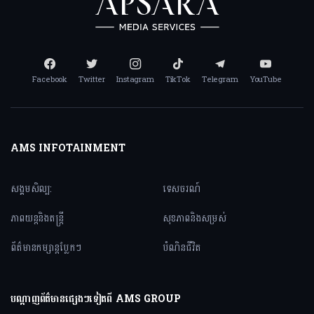
Facebook
Twitter
Instagram
TikTok
Telegram
YouTube
AMS INFOTAINMENT
សង្គមសិល្ប:
ទេសចរណ៍
ភាពយន្តនិងតន្ត្រី
សុខភាពនិងសម្រស់
ព័ត៌មានកម្សាន្តប្លែកៗ
បំណិនជីវិត
បណ្តាញព័ត៌មានផ្សេងៗទៀតពី AMS GROUP