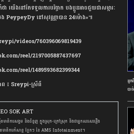
ក់ថា យើងនៅតែទទួលការបរិច្ចាក បងប្អូនអាចជួយជាសម្ភារៈ
បង PeypeyDy នៅសុវណ្ណាបាន 24ម៉ោង»
៕
eypi/videos/760396069819439
ok.com/reel/2197005887437697
k.com/reel/1489593682399344
អ្នក
ភាព ៖ Sreypi-ស្រីពី
បាច់
. KEO SOK ART
កើតមាតិការសង្គម និងជំនួញ ក្នុងស្រុក-ក្រៅស្រុក និងជាអ្នកសរសេររឿង
ង្កើតមាតិការកំសាន្ត ប្លែកៗ នៃ AMS Infotainment។