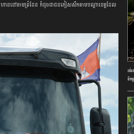
លាំង​ទាហាននៅតាម​ព្រំដែន ក៏​ដូច​ជា​ជន​ភៀស​សឹក​តាម​បណ្ដា​ខេត្ត​ដែល​
រត់
ទឹកធ្