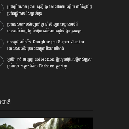
ប្រជាប្រិយភាព ព្រាប សុវត្ថិ គ្មានភាពថមថយឡើយ ជាក់ស្ដែងថ្ងៃ
ប្រគំតន្រ្តីកាលពីសប្ដាហ៍មុន
ប្រធានសមាគមសិល្បករខ្មែរ នាំសិល្បករឈ្វេងយល់ពី
ឧបករណ៍ហិរញ្ញវត្ថុ និងឱកាសវិនិយោគក្នុងទីផ្សារមូលបត្រ
មកកម្ពុជាលើកទី១ Donghae ក្រុម Super Junior
ពោលសរសើរប្រជាជនកម្ពុជាមិនដាច់ពីមាត់
អូលីវ៉ា គង់ បញ្ចេញ ​collection ថ្មី​ប្រមូល​ម៉ូដែល​ថ្មីចាស់ប្រុស
ស្រីល្បីៗ កក្រើកវិស័យ Fashion ស្រុកខ្មែរ
ជាតិ