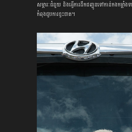
សម្ភារៈ​ជំនួយ ​និង​ធ្វើ​ការ​ដឹកជញ្ជូន​ទៅ​កាន់​​កង​កម្
កំពុង​ជួប​ការ​ខ្វះ​ខាត។