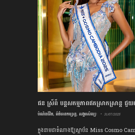
ផន ស្រីពី បន្តសកម្មភាពឥតស្រាកស្រាន្ត 
បំណិនជីវិត
,
ព័ត៌មានកម្សាន្ត
,
សង្គមសិល្បៈ
31/07/2025
ក្នុង​នាម​ជា​តំណាង​ឱ្យ​ស្ថាប័ន Miss Cosmo Cambodi