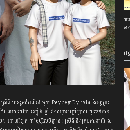
កាហ្
មានគ
ស្
ន ស្រីពី បាន​រួម​ដំណើរ​ជាមួយ Peypey Dy ទៅ​កាន់​ខេត្ត​ព្រះ​
៌​ដែល​មាន​ថវិកា ស្បៀង ថ្នាំ និង​សម្ភារៈ​ប្រើ​ប្រាស់ ជូន​ទៅ​កាន់​
ើយ។ ដោយ​ឡែក នា​ថ្ងៃ​ម្សិល​មិញ​នេះ ស្រី​ពី និង​ក្រុម​ការងារ​ដែល​