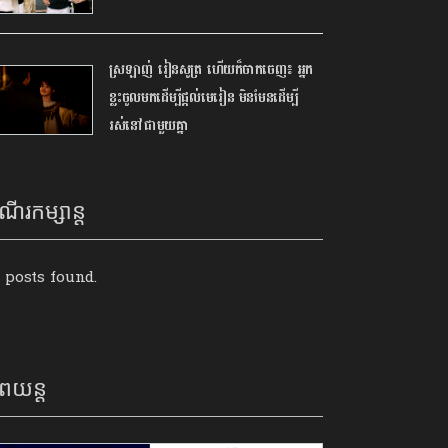
ស្រឡាញ់ រៀនសូត្រ ហើយក៏ចាកចេញ៖ អ្នក
ខ្លះចូលមកដើម្បីផ្ដល់មេរៀន មិនមែនដើម្បី
រស់នៅជាមួយគ្នា
ណើរកម្សាន្ត
 posts found.
ពយន្ត