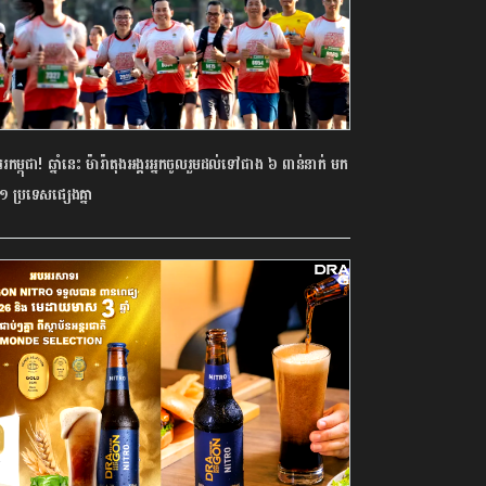
កម្ពុជា! ឆ្នាំនេះ ម៉ារ៉ាតុង​អង្គរ​អ្នក​ចូលរួម​ដល់​ទៅ​ជាង ៦ ពាន់​នាក់ មក​
១ ប្រទេស​ផ្សេង​គ្នា