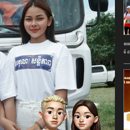
អបអរ
ពី ៥