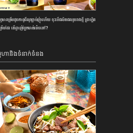
វេមានគ្រីមដូចកាពូជីណូធ្លាប់ញុំាហើយ ចុះបើផលិតផលរូបរាងថ្មី ដ្រាហ្គិន
្រីមដែរ តើឆ្ងាញ់ប្លែកមាត់ម៉េចទៅ?
នេហានិងទំនាក់ទំនង