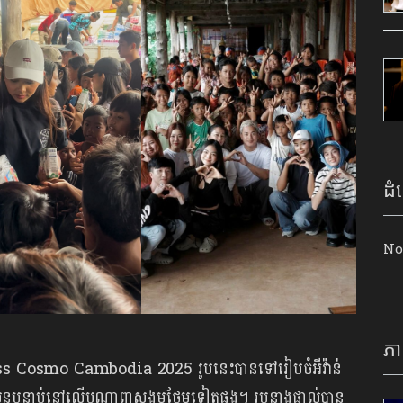
ដំ
No
ភា
 Miss Cosmo Cambodia 2025 រូប​នេះ​បាន​ទៅ​រៀប​ចំ​អីវ៉ាន់​
ា​បន្ត​បន្ទាប់​នៅ​លើ​បណ្ដាញ​សង្គម​ថែម​ទៀត​ផង។ រូប​នាង​ផ្ទាល់​បាន​