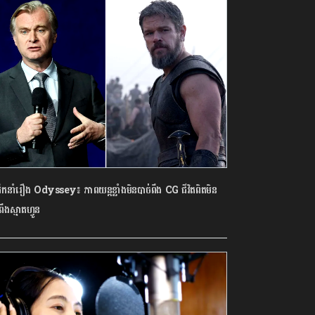
ដឹកនាំរឿង Odyssey៖ ភាពយន្តខ្លាំងមិនបាច់ពឹង CG ជីវិតពិតមិន
ពឹងស្មាតហ្វូន