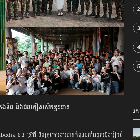
ជួយកងទ័ព និងជនភៀសសឹកខ្វះខាត
រស
a ផន ស្រី​ពី និង​ក្រុមការងារ​បាន​កំពុង​ដុត​ដៃ​ដុត​ជើង​រៀប​ចំ​