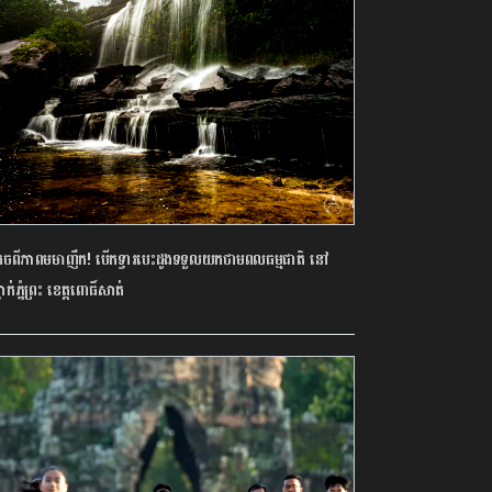
គេចពីភាពមមាញឹក! បើកទ្វារបេះដូងទទួលយកថាមពលធម្មជាតិ នៅ
លាក់ភ្នំព្រះ ខេត្តពោធិ៍សាត់