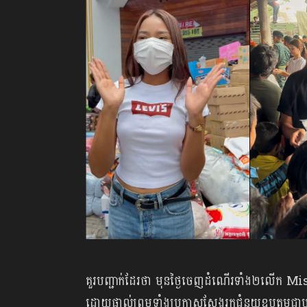
គួរ​បញ្ជាក់​ដែរ​ថា​ មុន​ថ្ងៃ​ចេញ​ដំណើរ​ទាំង២លើក
ដោយ​ផ្ទាល់​ព្រម​ទាំង​ប្រកាស​ស្វែង​រក​ជំនួយ​ឧបត្ថម្ភ​ជ