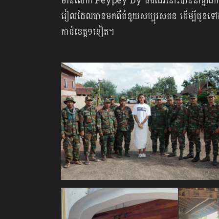
មាន​លោក Peypey Dy ផង​ដែរ​នោះ​បាន​នាំ​គ្នា​ដឹក​ជញ
រៀល​ដែល​បាន​មក​ពី​ជំនួយ​សប្បុរសជន ​ដើម្បី​ជូន​ទៅ​ដល
កាន់​ខេត្ត​១​ទៀត។