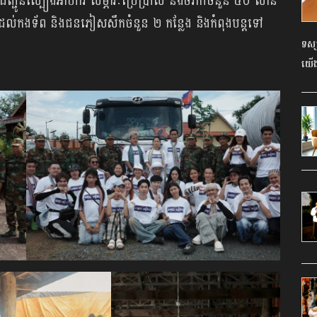
្ជូន​ស្បៀង​អាហារ សម្ភារៈ​ប្រើប្រាស់ និង​ថវិកា​ចំនួន ៤០ លាន​
់​​​កង​ទ័ព​ និង​ជន​ភៀស​សឹក​ចំនួន ២ កន្លែង និង​កំពុង​បន្ត​ទៅ​
ទស្ស
យើង