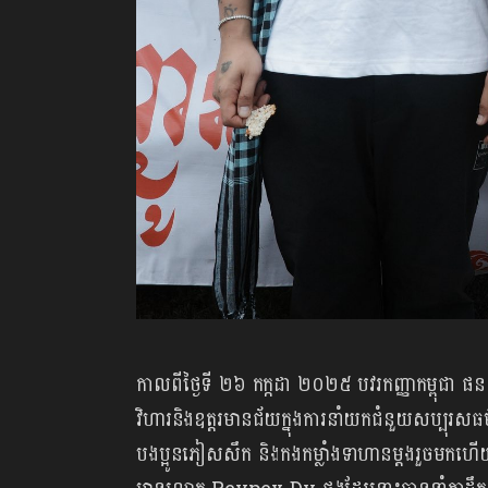
កាល​ពី​ថ្ងៃ​ទី ២៦ កក្កដា ២០២៥ បវរកញ្ញា​កម្ពុជា ផ
វិហារ​និង​ឧត្តរមានជ័យ​ក្នុង​ការ​នាំ​យក​ជំនួយ​សប្បុរសធម
បង​ប្អូន​ភៀស​សឹក ​និង​កង​កម្លាំង​ទាហាន​ម្ដង​រួច​មក​ហ