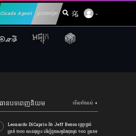
Cicada Agent
ព្រះនាងកង្កែប
Search for:
្រធានបទពេញនិយម
មើលទាំងអស់ ➧
Leonardo DiCaprio និង Jeff Bezos ប្តេជ្ញាផ្តល់
ប្រាក់ ២០០ លានដុល្លារ ដើម្បីជួយសត្វជិតផុតពូជ ១០០ ប្រភេទ