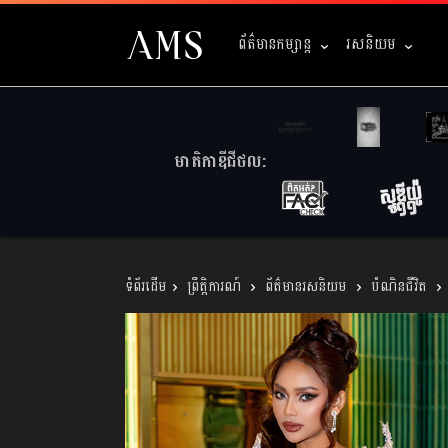
ព័ត៌មានកម្សាន្ត
រសនិយម
មាតិកាឌីជីថល:
ព្រឹត្តិការណ៍
ព័ត៌មានរសនិយម
បំណិនជីវិត