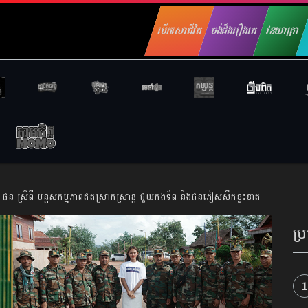
បើកសោជីវិត
ចង់ដឹងរឿងគេ
វនយាត្រា
ផន ស្រីពី បន្តសកម្មភាពឥតស្រាកស្រាន្ត ជួយកងទ័ព និងជនភៀសសឹកខ្វះខាត
ប