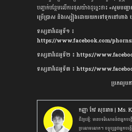
បញ្ជាក់​បន្ថែម​លើ​ការ​ផុស​យ៉ាង​ដូច្នេះ​ថា៖
«សូមបញ្ជា
ប្រើប្រាស និងស្បៀងដោយយកទៅទុកនៅហាង 
ទស្សនាវីដេអូទី១
៖
https://www.facebook.com/phornsr
ទស្សនាវីដេអូទី២
៖
https://www.facebo
ទស្សនាវីដេអូទី៣
៖
https://www.faceboo
ប្រភពរូប
កញ្ញា កែវ សុខអាត | Ms
ជីវប្រវត្តិ: មានបទពិសោធន៍ជាអ្នកបង្
ប្រលោមលោក។ បច្ចុប្បន្នជាអ្នកប