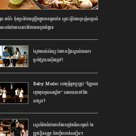
នៈអប់រំ៖ កុំទម្លាប់ថែមគ្រឿងក្នុងចានអ្នកដទៃ ព្រោះអ្វីដែលឆ្ងាញ់សម្រាប់
អាចមិនមែនរសជាតិដែលគេចូលចិត្តទេ
ស្វែងយល់សិល្បៈនៃការរៀនស្គាល់នរណា
ម្នាក់ឱ្យបានស៊ីជម្រៅ!
Baby Mode៖ ហេតុអ្វីអ្នកខ្លះត្រូវ “វិញ្ញាណ
ក្មេងតូចចូលសណ្ឋិត” ពេលបាននៅជិត
សង្សារ?
ស្នេហ៍ពិតមិនមែនកើតចេញតែពីអារម្មណ៍ តែ
ត្រូវរៀនសូត្រ និងហ្វឹកហាត់សន្សឹមៗ