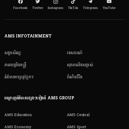
Facebook
Twitter
Instagram
TikTok
Telegram
YouTube
AMS INFOTAINMENT
សង្គមសិល្ប:
ទេសចរណ៍
ភាពយន្តនិងតន្ត្រី
សុខភាពនិងសម្រស់
ព័ត៌មានកម្សាន្តប្លែកៗ
បំណិនជីវិត
បណ្តាញព័ត៌មានផ្សេងៗទៀតពី AMS GROUP
AMS Education
AMS Central
AMS Economy
AMS Sport