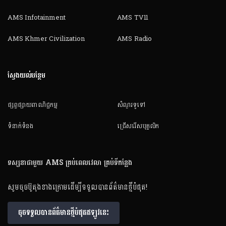
AMS Infotainment
AMS TV11
AMS Khmer Civilization
AMS Radio
ស្វែងយល់បន្ថែម
ផ្សព្វផ្សាយពាណិជ្ជកម្ម
សំណួរទូទៅ
ទំនាក់ទំនង
ជ្រើសរើសបុគ្គលិក
ទស្សនាជាមួយ AMS គ្រប់ពេលវេលា គ្រប់ទីកន្លែង
សូមចុចប៊ូតុងខាងក្រោមដើម្បីទទួលបានព័ត៌មានថ្មីបំផុត!
ចុចទទួលបានព័ត៌មានថ្មីបំផុតឥឡូវនេះ