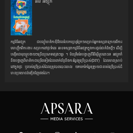
អំពី អផ្សុក
កម្មវិធីអផ្សុក ជាបណ្ដុំមាតិកាឌីជីថលបែបកម្សាន្ដប្លែកៗសម្រាប់អ្នកទស្សនាក្រោយពីការ
មមាញឹកពីការងារ សម្រាកនៅផ្ទះទំនេរ អាចទស្សនាកម្មវិធីអផ្សុកក្នុងការផ្ដល់ជាគំនិតថ្មីៗ ដើម្បី
បង្កើតជាមុខម្ហូបងាយៗច្រើនប្រភេទផ្សេងៗគ្នា ។ មិនត្រឹមតែបង្ហាញពីវិធីធ្វើម្ហូបនោះទេ អផ្សុកក៏
នឹងបង្ហាញពីមាតិកាជាច្រើនទៀតដែលពាក់ព័ន្ធនឹងការច្នៃវត្ថុប្រើប្រាស់(DIY) ដែលមានស្រាប់
នៅក្នុងផ្ទះ ឬរបស់ប្រើប្រាស់ដែលត្រូវបានបោះចោល យកមកកែច្នៃឲ្យក្លាយជារបស់ប្រើប្រាស់ដ៏
មានប្រយោជន៍ឡើងវិញផងដែរ។