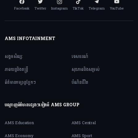
Facebook
Twitter
Instagram
TikTok
Telegram
YouTube
AMS INFOTAINMENT
សង្គមសិល្ប:
ទេសចរណ៍
ភាពយន្តនិងតន្ត្រី
សុខភាពនិងសម្រស់
ព័ត៌មានកម្សាន្តប្លែកៗ
បំណិនជីវិត
បណ្តាញព័ត៌មានផ្សេងៗទៀតពី AMS GROUP
AMS Education
AMS Central
AMS Economy
AMS Sport