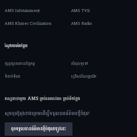
AMS Infotainment
AMS TV11
AMS Khmer Civilization
AMS Radio
ស្វែងយល់បន្ថែម
ផ្សព្វផ្សាយពាណិជ្ជកម្ម
សំណួរទូទៅ
ទំនាក់ទំនង
ជ្រើសរើសបុគ្គលិក
ទស្សនាជាមួយ AMS គ្រប់ពេលវេលា គ្រប់ទីកន្លែង
សូមចុចប៊ូតុងខាងក្រោមដើម្បីទទួលបានព័ត៌មានថ្មីបំផុត!
ចុចទទួលបានព័ត៌មានថ្មីបំផុតឥឡូវនេះ