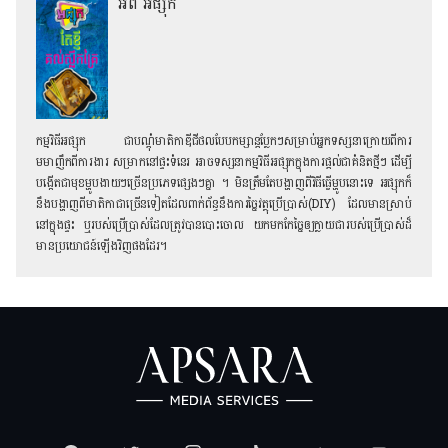
អំពី អផ្សុក
កម្មវិធីអផ្សុក ជាបណ្ដុំមាតិកាឌីជីថលបែបកម្សាន្ដប្លែកៗសម្រាប់អ្នកទស្សនាក្រោយពីការ
មមាញឹកពីការងារ សម្រាកនៅផ្ទះទំនេរ អាចទស្សនាកម្មវិធីអផ្សុកក្នុងការផ្ដល់ជាគំនិតថ្មីៗ ដើម្បី
បង្កើតជាមុខម្ហូបងាយៗច្រើនប្រភេទផ្សេងៗគ្នា ។ មិនត្រឹមតែបង្ហាញពីវិធីធ្វើម្ហូបនោះទេ អផ្សុកក៏
នឹងបង្ហាញពីមាតិកាជាច្រើនទៀតដែលពាក់ព័ន្ធនឹងការច្នៃវត្ថុប្រើប្រាស់(DIY) ដែលមានស្រាប់
នៅក្នុងផ្ទះ ឬរបស់ប្រើប្រាស់ដែលត្រូវបានបោះចោល យកមកកែច្នៃឲ្យក្លាយជារបស់ប្រើប្រាស់ដ៏
មានប្រយោជន៍ឡើងវិញផងដែរ។