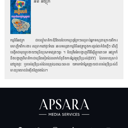
អំពី អផ្សុក
កម្មវិធីអផ្សុក ជាបណ្ដុំមាតិកាឌីជីថលបែបកម្សាន្ដប្លែកៗសម្រាប់អ្នកទស្សនាក្រោយពីការ
មមាញឹកពីការងារ សម្រាកនៅផ្ទះទំនេរ អាចទស្សនាកម្មវិធីអផ្សុកក្នុងការផ្ដល់ជាគំនិតថ្មីៗ ដើម្បី
បង្កើតជាមុខម្ហូបងាយៗច្រើនប្រភេទផ្សេងៗគ្នា ។ មិនត្រឹមតែបង្ហាញពីវិធីធ្វើម្ហូបនោះទេ អផ្សុកក៏
នឹងបង្ហាញពីមាតិកាជាច្រើនទៀតដែលពាក់ព័ន្ធនឹងការច្នៃវត្ថុប្រើប្រាស់(DIY) ដែលមានស្រាប់
នៅក្នុងផ្ទះ ឬរបស់ប្រើប្រាស់ដែលត្រូវបានបោះចោល យកមកកែច្នៃឲ្យក្លាយជារបស់ប្រើប្រាស់ដ៏
មានប្រយោជន៍ឡើងវិញផងដែរ។