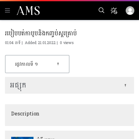
របៀបបត់កាបូបនិងកញ្ចប់ស្ករគ្រាប់
01:04 នាទី | Added: 21.01.2022 |
0 views
រដូវកាលទី​ ១
អផ្សុក
Description