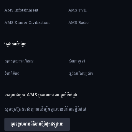
AMS Infotainment
AMS TV11
AMS Khmer Civilization
AMS Radio
ស្វែងយល់បន្ថែម
ផ្សព្វផ្សាយពាណិជ្ជកម្ម
សំណួរទូទៅ
ទំនាក់ទំនង
ជ្រើសរើសបុគ្គលិក
ទស្សនាជាមួយ AMS គ្រប់ពេលវេលា គ្រប់ទីកន្លែង
សូមចុចប៊ូតុងខាងក្រោមដើម្បីទទួលបានព័ត៌មានថ្មីបំផុត!
ចុចទទួលបានព័ត៌មានថ្មីបំផុតឥឡូវនេះ