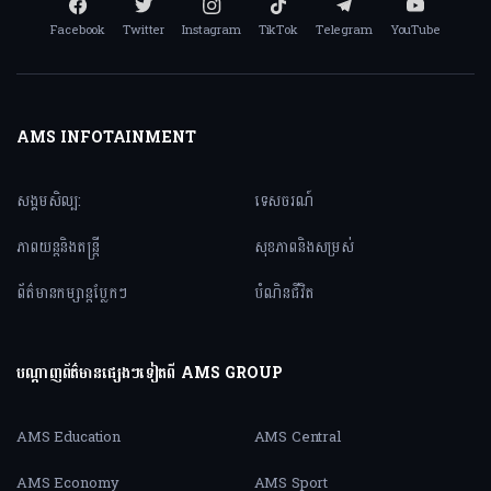
Facebook
Twitter
Instagram
TikTok
Telegram
YouTube
AMS INFOTAINMENT
សង្គមសិល្ប:
ទេសចរណ៍
ភាពយន្តនិងតន្ត្រី
សុខភាពនិងសម្រស់
ព័ត៌មានកម្សាន្តប្លែកៗ
បំណិនជីវិត
បណ្តាញព័ត៌មានផ្សេងៗទៀតពី AMS GROUP
AMS Education
AMS Central
AMS Economy
AMS Sport