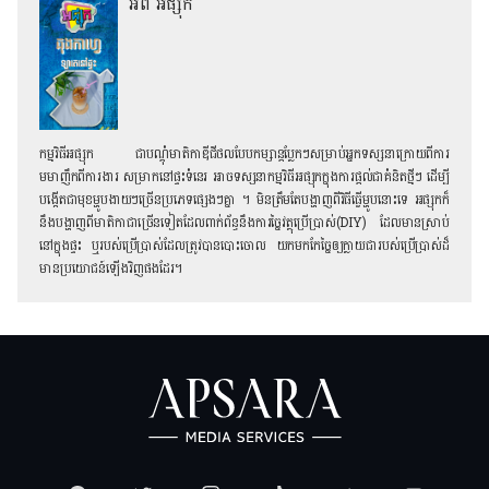
អំពី អផ្សុក
កម្មវិធីអផ្សុក ជាបណ្ដុំមាតិកាឌីជីថលបែបកម្សាន្ដប្លែកៗសម្រាប់អ្នកទស្សនាក្រោយពីការ
មមាញឹកពីការងារ សម្រាកនៅផ្ទះទំនេរ អាចទស្សនាកម្មវិធីអផ្សុកក្នុងការផ្ដល់ជាគំនិតថ្មីៗ ដើម្បី
បង្កើតជាមុខម្ហូបងាយៗច្រើនប្រភេទផ្សេងៗគ្នា ។ មិនត្រឹមតែបង្ហាញពីវិធីធ្វើម្ហូបនោះទេ អផ្សុកក៏
នឹងបង្ហាញពីមាតិកាជាច្រើនទៀតដែលពាក់ព័ន្ធនឹងការច្នៃវត្ថុប្រើប្រាស់(DIY) ដែលមានស្រាប់
នៅក្នុងផ្ទះ ឬរបស់ប្រើប្រាស់ដែលត្រូវបានបោះចោល យកមកកែច្នៃឲ្យក្លាយជារបស់ប្រើប្រាស់ដ៏
មានប្រយោជន៍ឡើងវិញផងដែរ។