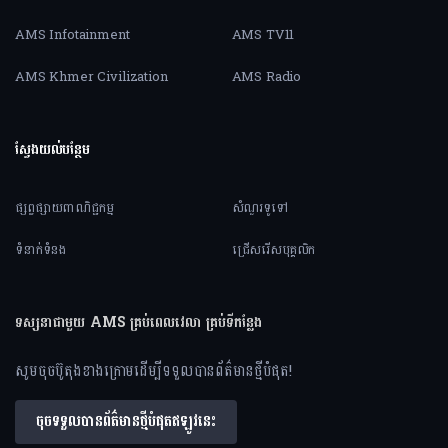
AMS Infotainment
AMS TV11
AMS Khmer Civilization
AMS Radio
ស្វែងយល់បន្ថែម
ផ្សព្វផ្សាយពាណិជ្ជកម្ម
សំណួរទូទៅ
ទំនាក់ទំនង
ជ្រើសរើសបុគ្គលិក
ទស្សនាជាមួយ AMS គ្រប់ពេលវេលា គ្រប់ទីកន្លែង
សូមចុចប៊ូតុងខាងក្រោមដើម្បីទទួលបានព័ត៌មានថ្មីបំផុត!
ចុចទទួលបានព័ត៌មានថ្មីបំផុតឥឡូវនេះ