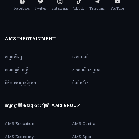
Facebook
Twitter
Instagram
TikTok
Telegram
YouTube
AMS INFOTAINMENT
សង្គមសិល្ប:
ទេសចរណ៍
ភាពយន្តនិងតន្ត្រី
សុខភាពនិងសម្រស់
ព័ត៌មានកម្សាន្តប្លែកៗ
បំណិនជីវិត
បណ្តាញព័ត៌មានផ្សេងៗទៀតពី AMS GROUP
AMS Education
AMS Central
AMS Economy
AMS Sport