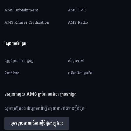
AMS Infotainment
AMS TV11
AMS Khmer Civilization
AMS Radio
ស្វែងយល់បន្ថែម
ផ្សព្វផ្សាយពាណិជ្ជកម្ម
សំណួរទូទៅ
ទំនាក់ទំនង
ជ្រើសរើសបុគ្គលិក
ទស្សនាជាមួយ AMS គ្រប់ពេលវេលា គ្រប់ទីកន្លែង
សូមចុចប៊ូតុងខាងក្រោមដើម្បីទទួលបានព័ត៌មានថ្មីបំផុត!
ចុចទទួលបានព័ត៌មានថ្មីបំផុតឥឡូវនេះ