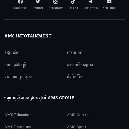
Facebook
Twitter
Instagram
TikTok
Telegram
YouTube
AMS INFOTAINMENT
សង្គមសិល្ប:
ទេសចរណ៍
ភាពយន្តនិងតន្ត្រី
សុខភាពនិងសម្រស់
ព័ត៌មានកម្សាន្តប្លែកៗ
បំណិនជីវិត
បណ្តាញព័ត៌មានផ្សេងៗទៀតពី AMS GROUP
AMS Education
AMS Central
AMS Economy
AMS Sport