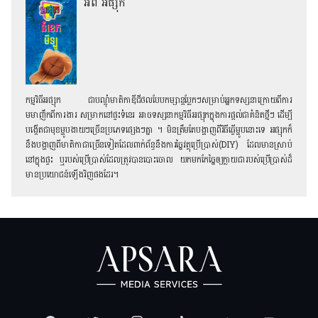
អំពី អផ្សុក
កម្មវិធីអផ្សុក ជាបណ្ដុំមាតិកាឌីជីថលបែបកម្សាន្ដប្លែកៗសម្រាប់អ្នកទស្សនាក្រោយពីការ
មមាញឹកពីការងារ សម្រាកនៅផ្ទះទំនេរ អាចទស្សនាកម្មវិធីអផ្សុកក្នុងការផ្ដល់ជាគំនិតថ្មីៗ ដើម្បី
បង្កើតជាមុខម្ហូបងាយៗច្រើនប្រភេទផ្សេងៗគ្នា ។ មិនត្រឹមតែបង្ហាញពីវិធីធ្វើម្ហូបនោះទេ អផ្សុកក៏
នឹងបង្ហាញពីមាតិកាជាច្រើនទៀតដែលពាក់ព័ន្ធនឹងការច្នៃវត្ថុប្រើប្រាស់(DIY) ដែលមានស្រាប់
នៅក្នុងផ្ទះ ឬរបស់ប្រើប្រាស់ដែលត្រូវបានបោះចោល យកមកកែច្នៃឲ្យក្លាយជារបស់ប្រើប្រាស់ដ៏
មានប្រយោជន៍ឡើងវិញផងដែរ។