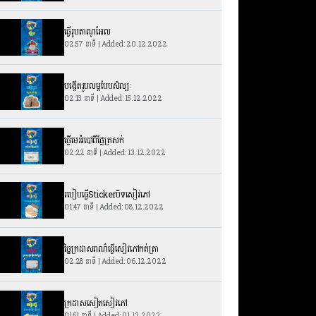
ធ្វើរូបតាណូអែល
02:57 នាទី | Added: 20.12.2022
បង្កើតរូបលម្អបែបសិល្បៈ
02:13 នាទី | Added: 15.12.2022
ធ្វើមេអំបៅពីផ្លែត្រសក់
02:22 នាទី | Added: 13.12.2022
របៀបធ្វើStickerបិទសៀវភៅ
01:47 នាទី | Added: 08.12.2022
ច្នៃក្រដាសពណ៌ធ្វើសៀវភៅកត់ត្រា
02:28 នាទី | Added: 06.12.2022
ក្រដាសសៀតសៀវភៅ
01:51 នាទី | Added: 01.12.2022