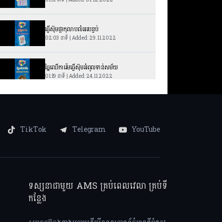
ធ្វើស៊ុមផ្កាកុលាបលំអរបន្ទប់
02:03 នាទី | Added: 29.11.2022
ច្នៃឈើការ៉េមធ្វើស៊ុមអំពូលទាន់សម័យ
01:19 នាទី | Added: 24.11.2022
សាំងវិចពងមាន់ចៀន​
02:02 នាទី | Added: 22.11.2022
TikTok
Telegram
YouTube
ច្នៃកូនជ្រូកដី ដាំបន្លែ
01:09 នាទី | Added: 22.04.2022
របៀបធ្វើស្ករគ្រាប់Squid game
ទស្សនាជាមួយ AMS គ្រប់ពេលវេលា គ្រប់ទី
01:11 នាទី | Added: 20.04.2022
កន្លែង
របៀបបត់ខោអាវឲ្យមានសណ្តាប់ធ្នាប់