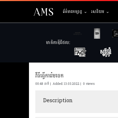
ព័ត៌មានកម្សាន្ត
រសនិយម
មាតិកាឌីជីថល:
វីធីធ្វើការ៉េមចេក
00:48 នាទី | Added: 13.03.2022 |
0 views
Description