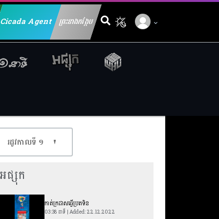
Cicada Agent
ព្រះនាងកង្កែប
Search for:
រដូវកាលទី​ ១
អផ្សុក
កាត់ក្រដាសធ្វើប្រតទិន
03:38 នាទី | Added: 22.12.2022