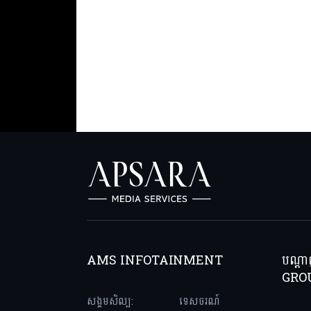
AMS INFOTAINMENT
បណ្ត
GRO
សង្គមសិល្ប:
ទេសចរណ៍