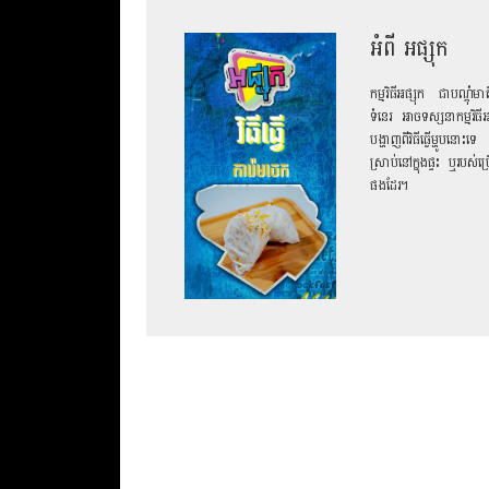
អំពី អផ្សុក
កម្មវិធីអផ្សុក ជាបណ្ដុំ
ទំនេរ អាចទស្សនាកម្មវិធីអផ
បង្ហាញពីវិធីធ្វើម្ហូបនោះ
ស្រាប់នៅក្នុងផ្ទះ ឬរបស
ផងដែរ។