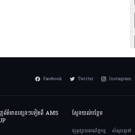
Facebook
Twitter
Instagram
ាញព័ត៌មានផ្សេងៗទៀតពី AMS
ស្វែងយល់បន្ថែម
UP
ផ្សព្វផ្សាយពាណិជ្ជកម្ម
សំណួរទូទៅ