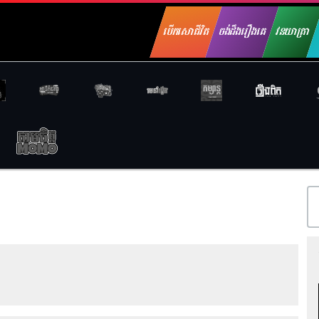
បើកសោជីវិត
ចង់ដឹងរឿងគេ
វនយាត្រា