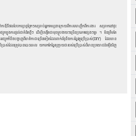
មាតិកាឌីជីថលបែបកម្សាន្ដប្លែកៗសម្រាប់អ្នកទស្សនាក្រោយពីការមមាញឹកពីការងារ សម្រាកនៅផ្ទះ
្សុកក្នុងការផ្ដល់ជាគំនិតថ្មីៗ ដើម្បីបង្កើតជាមុខម្ហូបងាយៗច្រើនប្រភេទផ្សេងៗគ្នា ។ មិនត្រឹមតែ
ទេ អផ្សុកក៏នឹងបង្ហាញពីមាតិកាជាច្រើនទៀតដែលពាក់ព័ន្ធនឹងការច្នៃវត្ថុប្រើប្រាស់(DIY) ដែលមាន
់ប្រើប្រាស់ដែលត្រូវបានបោះចោល យកមកកែច្នៃឲ្យក្លាយជារបស់ប្រើប្រាស់ដ៏មានប្រយោជន៍ឡើងវិញ