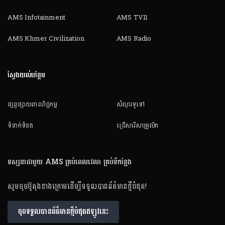
AMS Infotainment
AMS TV11
AMS Khmer Civilization
AMS Radio
ស្វែងយល់បន្ថែម
ផ្សព្វផ្សាយពាណិជ្ជកម្ម
សំណួរទូទៅ
ទំនាក់ទំនង
ជ្រើសរើសបុគ្គលិក
ទស្សនាជាមួយ AMS គ្រប់ពេលវេលា គ្រប់ទីកន្លែង
សូមចុចប៊ូតុងខាងក្រោមដើម្បីទទួលបានព័ត៌មានថ្មីបំផុត!
ចុចទទួលបានព័ត៌មានថ្មីបំផុតឥឡូវនេះ