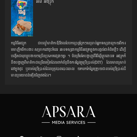
អំពី អផ្សុក
កម្មវិធីអផ្សុក ជាបណ្ដុំមាតិកាឌីជីថលបែបកម្សាន្ដប្លែកៗសម្រាប់អ្នកទស្សនាក្រោយពីការ
មមាញឹកពីការងារ សម្រាកនៅផ្ទះទំនេរ អាចទស្សនាកម្មវិធីអផ្សុកក្នុងការផ្ដល់ជាគំនិតថ្មីៗ ដើម្បី
បង្កើតជាមុខម្ហូបងាយៗច្រើនប្រភេទផ្សេងៗគ្នា ។ មិនត្រឹមតែបង្ហាញពីវិធីធ្វើម្ហូបនោះទេ អផ្សុកក៏
នឹងបង្ហាញពីមាតិកាជាច្រើនទៀតដែលពាក់ព័ន្ធនឹងការច្នៃវត្ថុប្រើប្រាស់(DIY) ដែលមានស្រាប់
នៅក្នុងផ្ទះ ឬរបស់ប្រើប្រាស់ដែលត្រូវបានបោះចោល យកមកកែច្នៃឲ្យក្លាយជារបស់ប្រើប្រាស់ដ៏
មានប្រយោជន៍ឡើងវិញផងដែរ។