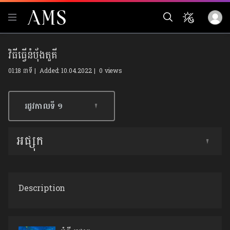
វិធីធ្វើនំបុ័ងតួគី
01:18 នាទី | Added: 10.04.2022 |
0 views
រដូវកាលទី​ ១
អផ្សុក
Description