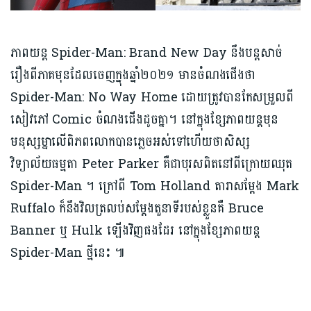
ភាពយន្ត Spider-Man: Brand New Day នឹងបន្តសាច់
រឿងពីភាគមុនដែលចេញក្នុងឆ្នាំ២០២១ មានចំណងជើងថា
Spider-Man: No Way Home ដោយត្រូវបានកែសម្រួលពី
សៀវភៅ Comic ចំណងជើងដូចគ្នា។ នៅក្នុងខ្សែភាពយន្តមុន
មនុស្សម្នាលើពិភពលោកបានភ្លេចអស់ទៅហើយថាសិស្ស
វិទ្យាល័យធម្មតា Peter Parker គឺជាបុរសពិតនៅពីក្រោយឈុត
Spider-Man ។ ក្រៅពី Tom Holland តារាសម្ដែង Mark
Ruffalo ក៏នឹងវិលត្រលប់សម្តែងតួនាទីរបស់ខ្លួនគឺ Bruce
Banner ឬ Hulk ឡើងវិញផងដែរ នៅក្នុងខ្សែភាពយន្ត
Spider-Man ថ្មីនេះ ៕