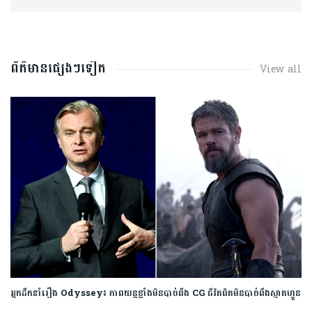
ព័ត៌មានផ្សេងៗទៀត
View all
អ្នកដឹកនាំរឿង Odyssey៖ ភាពយន្តខ្លាំងមិនបាច់ពឹង CG ជីវិតពិតមិនបាច់ពឹងស្មាតហ្វូន