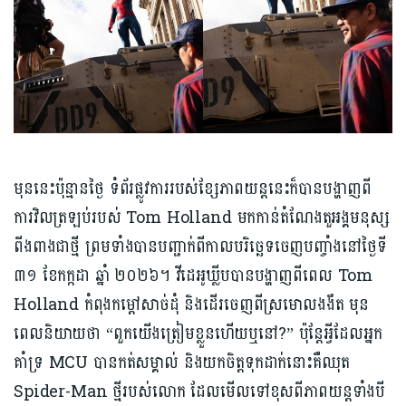
មុននេះប៉ុន្មានថ្ងៃ ទំព័រផ្លូវការរបស់ខ្សែភាពយន្តនេះក៏បានបង្ហាញពី
ការវិលត្រឡប់របស់ Tom Holland មកកាន់តំណែងតួអង្គមនុស្ស
ពីងពាងជាថ្មី ព្រមទាំងបានបញ្ជាក់ពីកាលបរិច្ឆេទចេញបញ្ចាំងនៅថ្ងៃទី
៣១ ខែកក្កដា ឆ្នាំ ២០២៦។ វីដេអូឃ្លីបបានបង្ហាញពីពេល Tom
Holland កំពុងកម្ដៅសាច់ដុំ និងដើរចេញពីស្រមោលងងឹត មុន
ពេលនិយាយថា “ពួកយើងត្រៀមខ្លួនហើយឬនៅ?” ប៉ុន្តែអ្វីដែលអ្នក
គាំទ្រ MCU បានកត់សម្គាល់ និងយកចិត្តទុកដាក់នោះគឺឈុត
Spider-Man ថ្មីរបស់លោក ដែលមើលទៅខុសពីភាពយន្តទាំងបី