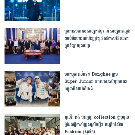
ប្រធានសមាគមសិល្បករខ្មែរ នាំសិល្បករឈ្វេង
យល់ពីឧបករណ៍ហិរញ្ញវត្ថុ និងឱកាសវិនិយោគ
ក្នុងទីផ្សារមូលបត្រ
មកកម្ពុជាលើកទី១ Donghae ក្រុម
Super Junior ពោលសរសើរប្រជាជន
កម្ពុជាមិនដាច់ពីមាត់
អូលីវ៉ា គង់ បញ្ចេញ ​collection ថ្មី​ប្រមូល​
ម៉ូដែល​ថ្មីចាស់ប្រុសស្រីល្បីៗ កក្រើកវិស័យ
Fashion ស្រុកខ្មែរ