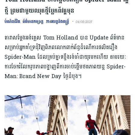
ថ្មី ព្រមជាមួយឈុតថ្មីប្លែកពីវគ្គមុន
បំណិនជីវិត
,
ព័ត៌មានកម្សាន្ត
,
ភាពយន្តនិងតន្រ្តី
04/08/2025
តារាសម្ដែងអង់គ្លេស Tom Holland បាន Update ព័ត៌មាន
សម្រាប់អ្នកគាំទ្រជុំវិញពិភពលោកពាក់ព័ន្ធដំណើការផលិតរឿង
Spider-Man ដែលគ្រប់គ្នាទន្ទឹងរង់ចាំជាយូរមកហើយ តាមរយៈ
ការចែករំលែករូបភាពបង្ហាញពីការចាប់ផ្តើមថតភាពយន្ត Spider-
Man: Brand New Day ថ្ងៃដំបូង។