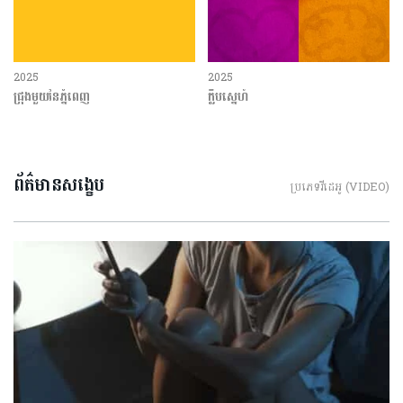
2025
2025
ជ្រុងមួយនៃភ្នំពេញ
ក្លឹបស្នេហ៍
ព័ត៌មានសង្ខេប
ប្រភេទវីដេអូ (VIDEO)