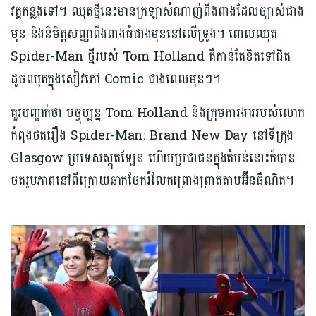
វគ្គកន្លងទៅ។ ឈុតថ្មីនេះមានក្រឡាសំណាញ់ពីងពាងដែលច្បាស់ជាង
មុន និងនិមិត្តសញ្ញាពីងពាងធំជាងមុននៅលើទ្រូង។ ពោលឈុត
Spider-Man ថ្មីរបស់ Tom Holland គឺកាន់តែខិតទៅជិត
ដូចឈុតក្នុងសៀវភៅ Comic ជាងពេលមុនៗ។
គួរបញ្ជាក់ថា បច្ចុប្បន្ន Tom Holland និងក្រុមការងាររបស់លោក
កំពុងថតរឿង Spider-Man: Brand New Day នៅទីក្រុង
Glasgow ប្រទេសស្កុតឡែន ហើយប្រជាជនក្នុងតំបន់នោះក៏បាន
ថតរូបភាពនៅពីក្រោយឆាកចែករំលែកព្រោងព្រាតតាមអ៊ីនធឺណិត។