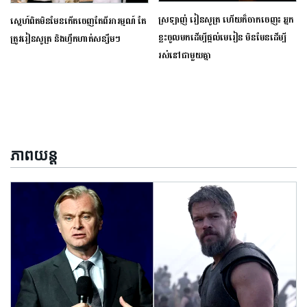
ស្រឡាញ់ រៀនសូត្រ ហើយក៏ចាកចេញ៖ អ្នក
ស្នេហ៍ពិតមិនមែនកើតចេញតែពីអារម្មណ៍ តែ
ខ្លះចូលមកដើម្បីផ្ដល់មេរៀន មិនមែនដើម្បី
ត្រូវរៀនសូត្រ និងហ្វឹកហាត់សន្សឹមៗ
រស់នៅជាមួយគ្នា
ភាពយន្ត