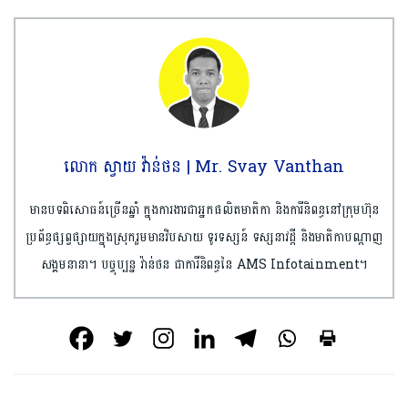
លោក ស្វាយ វ៉ាន់ថន | Mr. Svay Vanthan
មានបទពិសោធន៍ច្រើនឆ្នាំ ក្នុងការងារជាអ្នកផលិតមាតិកា និងការីនិពន្ធនៅក្រុមហ៊ុន
ប្រព័ន្ធផ្សព្វផ្សាយក្នុងស្រុករួមមានវិបសាយ ទូរទស្សន៍ ទស្សនាវដ្ដី និងមាតិកាបណ្ដាញ
សង្គមនានា។ បច្ចុប្បន្ន វ៉ាន់ថន ជាការីនិពន្ធនៃ AMS Infotainment។