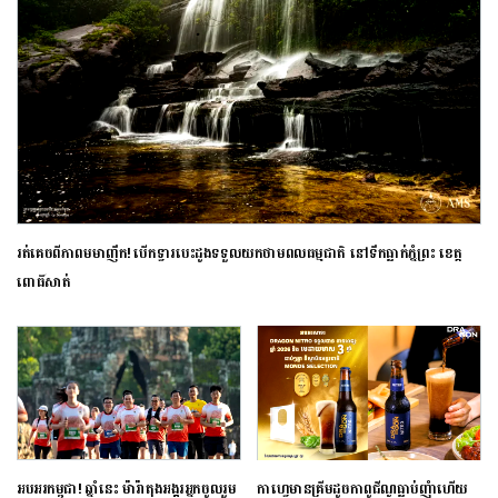
រត់គេចពីភាពមមាញឹក! បើកទ្វារបេះដូងទទួលយកថាមពលធម្មជាតិ នៅទឹកធ្លាក់ភ្នំព្រះ ខេត្ត
ពោធិ៍សាត់
អបអរកម្ពុជា! ឆ្នាំនេះ ម៉ារ៉ាតុង​អង្គរ​អ្នក​ចូលរួម​
កាហ្វេមានគ្រីមដូចកាពូជីណូធ្លាប់ញុំាហើយ