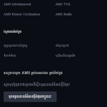
AMS Infotainment
AMS TV11
AMS Khmer Civilization
AMS Radio
ស្វែងយល់បន្ថែម
ផ្សព្វផ្សាយពាណិជ្ជកម្ម
សំណួរទូទៅ
ទំនាក់ទំនង
ជ្រើសរើសបុគ្គលិក
ទស្សនាជាមួយ AMS គ្រប់ពេលវេលា គ្រប់ទីកន្លែង
សូមចុចប៊ូតុងខាងក្រោមដើម្បីទទួលបានព័ត៌មានថ្មីបំផុត!
ចុចទទួលបានព័ត៌មានថ្មីបំផុតឥឡូវនេះ