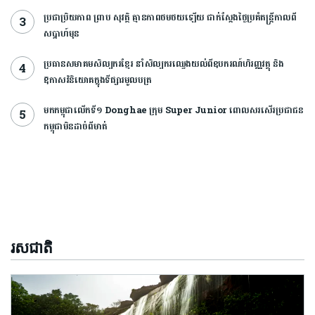
ប្រជាប្រិយភាព ព្រាប សុវត្ថិ គ្មានភាពថមថយឡើយ ជាក់ស្ដែងថ្ងៃប្រគំតន្រ្តីកាលពី
សប្ដាហ៍មុន
ប្រធានសមាគមសិល្បករខ្មែរ នាំសិល្បករឈ្វេងយល់ពីឧបករណ៍ហិរញ្ញវត្ថុ និង
ឱកាសវិនិយោគក្នុងទីផ្សារមូលបត្រ
មកកម្ពុជាលើកទី១ Donghae ក្រុម Super Junior ពោលសរសើរប្រជាជន
កម្ពុជាមិនដាច់ពីមាត់
រសជាតិ