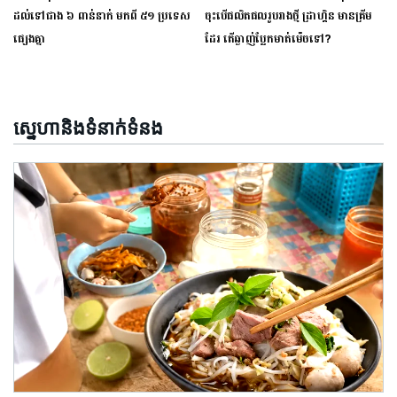
ដល់​ទៅ​ជាង ៦ ពាន់​នាក់ មក​ពី ៥១ ប្រទេស​
ចុះបើផលិតផលរូបរាងថ្មី ដ្រាហ្គិន មានគ្រីម
ផ្សេង​គ្នា
ដែរ តើឆ្ងាញ់ប្លែកមាត់ម៉េចទៅ?
ស្នេហានិងទំនាក់ទំនង