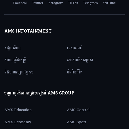
Facebook
Twitter
Instagram
TikTok
Telegram
YouTube
AMS INFOTAINMENT
សង្គមសិល្ប:
ទេសចរណ៍
ភាពយន្តនិងតន្ត្រី
សុខភាពនិងសម្រស់
ព័ត៌មានកម្សាន្តប្លែកៗ
បំណិនជីវិត
បណ្តាញព័ត៌មានផ្សេងៗទៀតពី AMS GROUP
AMS Education
AMS Central
AMS Economy
AMS Sport