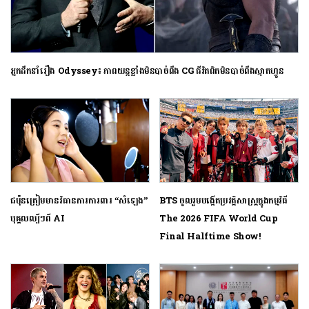
អ្នកដឹកនាំរឿង Odyssey៖ ភាពយន្តខ្លាំងមិនបាច់ពឹង CG ជីវិតពិតមិនបាច់ពឹងស្មាតហ្វូន
ជប៉ុនត្រៀមមានវិធានការការពារ “សំឡេង”
BTS ចូលរួមបង្កើតប្រវត្តិសាស្ត្រក្នុងកម្មវិធី
បុគ្គលល្បីៗពី AI
The 2026 FIFA World Cup
Final Halftime Show!