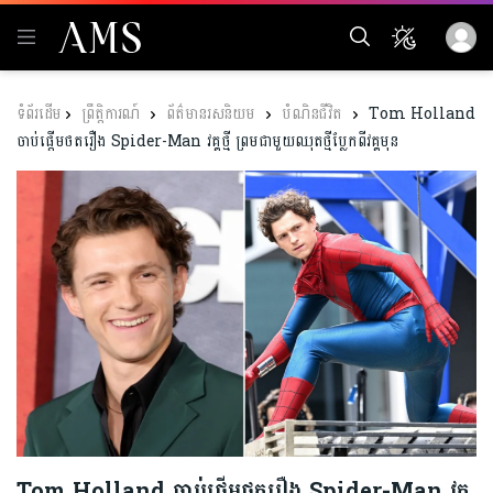
ព្រឹត្តិការណ៍
ព័ត៌មានរសនិយម
បំណិនជីវិត
Tom Holland
ចាប់ផ្តើមថតរឿង Spider-Man វគ្គថ្មី ព្រមជាមួយឈុតថ្មីប្លែកពីវគ្គមុន
Tom Holland ចាប់ផ្តើមថតរឿង Spider-Man វគ្គ