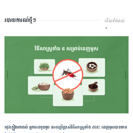
របាយការណ៍ថ្មីៗ
មើលទាំងអស់
➧
រដូវភ្លៀងមកដល់ អ្នកមានកូនតូច អាចប្រើប្រាស់វិធីសាស្រ្តទាំង ៥នេះ ដេញមូសបានតាម