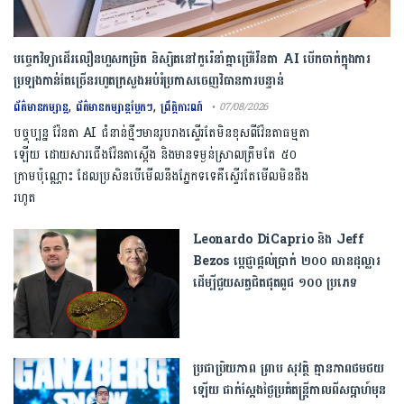
បច្ចេកវិទ្យាដើរលឿនហួសកម្រិត និស្សិតនៅកូរ៉េនាំគ្នាប្រើវ៉ែនតា AI បើកចាក់ក្នុងការ
ប្រឡងកាន់តែច្រើនរហូតក្រសួងអប់រំប្រកាសចេញវិធានការបន្ទាន់
,
,
ព័ត៌មានកម្សាន្ត
ព័ត៌មានកម្សាន្តប្លែកៗ
ព្រឹត្តិការណ៍
• 07/08/2026
បច្ចុប្បន្ន វ៉ែនតា AI ជំនាន់ថ្មីៗមានរូបរាងស្ទើរតែមិនខុសពីវ៉ែនតាធម្មតា
ឡើយ ដោយសារជើងវ៉ែនតាស្តើង និងមានទម្ងន់ស្រាលត្រឹមតែ ៥០
ក្រាមប៉ុណ្ណោះ ដែលប្រសិនបើមើលនឹងភ្នែកទទេគឺស្ទើរតែមើលមិនដឹង
រហូត
Leonardo DiCaprio និង Jeff
Bezos ប្តេជ្ញាផ្តល់ប្រាក់ ២០០ លានដុល្លារ
ដើម្បីជួយសត្វជិតផុតពូជ ១០០ ប្រភេទ
ប្រជាប្រិយភាព ព្រាប សុវត្ថិ គ្មានភាពថមថយ
ឡើយ ជាក់ស្ដែងថ្ងៃប្រគំតន្រ្តីកាលពីសប្ដាហ៍មុន