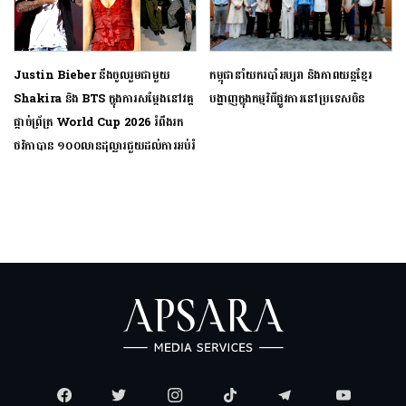
Justin Bieber នឹងចូលរួមជាមួយ
កម្ពុជា​នាំ​យក​របាំ​អប្សរា និង​ភាពយន្ត​ខ្មែរ
Shakira និង BTS ក្នុងការសម្ដែងនៅវគ្គ
បង្ហាញ​ក្នុង​កម្មវិធី​ផ្លូវ​ការ​នៅ​ប្រទេស​ចិន
ផ្ដាច់ព្រ័ត្រ World Cup 2026 រំពឹងរក
ថវិកាបាន ១០០លានដុល្លារជួយដល់ការអប់រំ
ពិភពលោក