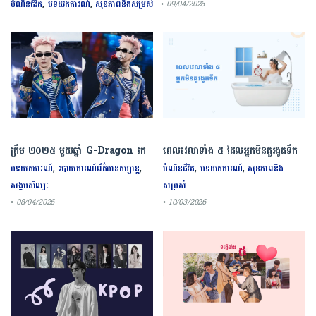
បែបធម្មជាតិ​
,
,
បំណិនជីវិត
បទយកការណ៍
សុខភាពនិងសម្រស់
• 09/04/2026
ត្រឹម ២០២៥ មួយឆ្នាំ G-Dragon រក
ពេលវេលាទាំង ៥ ដែលអ្នកមិនគួរងូតទឹក​
ចំណូលបានជាង ៤៤ លានដុល្លារ
ព្រោះអាចមានផលប៉ះពាល់ដល់សុខភាព
,
,
,
,
បទយកការណ៍
របាយការណ៍ព័ត៌មានកម្សាន្ត
បំណិនជីវិត
បទយកការណ៍
សុខភាពនិង
សង្គមសិល្បៈ
សម្រស់
• 08/04/2026
• 10/03/2026