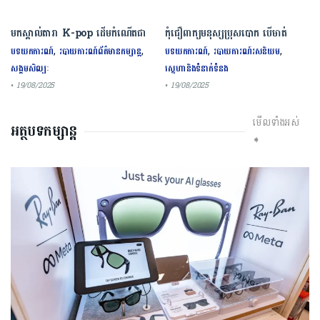
មកស្គាល់តារា K-pop ដើមកំណើតជា
កុំជឿពាក្យមនុស្សប្រុសបោក បើមាត់
ជនជាតិចិនទាំង ៩រូប ល្បីល្បាញលំដាប់
និយាយថាស្រឡាញ់តែមិនបង្ហាញទង្វើទាំង
,
,
,
,
បទយកការណ៍
របាយការណ៍ព័ត៌មានកម្សាន្ត
បទយកការណ៍
របាយការណ៍រសនិយម
ពិភពលោក
៥ នេះ
សង្គមសិល្បៈ
ស្នេហានិងទំនាក់ទំនង
• 19/08/2025
• 19/08/2025
មើលទាំងអស់
អត្ថបទកម្សាន្ត
➧