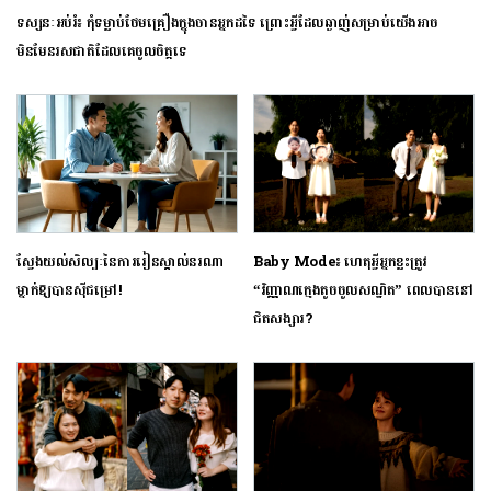
ទស្សនៈអប់រំ៖ កុំទម្លាប់ថែមគ្រឿងក្នុងចានអ្នកដទៃ ព្រោះអ្វីដែលឆ្ងាញ់សម្រាប់យើងអាច
មិនមែនរសជាតិដែលគេចូលចិត្តទេ
ស្វែងយល់សិល្បៈនៃការរៀនស្គាល់នរណា
Baby Mode៖ ហេតុអ្វីអ្នកខ្លះត្រូវ
ម្នាក់ឱ្យបានស៊ីជម្រៅ!
“វិញ្ញាណក្មេងតូចចូលសណ្ឋិត” ពេលបាននៅ
ជិតសង្សារ?