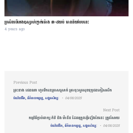
ប្រសិនបើគេងឧស្សាហ៍ភ្ញាក់ម៉ោង ៣-៥យប់ មានន័យបែបនេះ
4 years ago
Post navigation
Previous Post
ព្រះនាង ជេនណា ហូរទឹកនេត្រាសស្រាក់ គ្រាចុះសួរសុខទុក្ខជនភៀសសឹក
បំណិនជីវិត, ព័ត៌មានកម្សាន្ត, សង្គមសិល្បៈ
04/08/2025
Next Post
កម្មវិធីភ្ជាប់ពាក្យ ភិទិ និង ម៉ានីន ដែលត្រូវធ្វើឡើងខែនេះ ត្រូវរំសាយ
បំណិនជីវិត, ព័ត៌មានកម្សាន្ត, សង្គមសិល្បៈ
04/08/2025