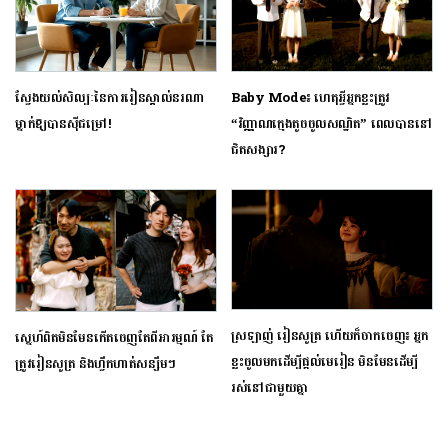
ស្វែងយល់សិល្បៈនៃការរៀនស្គាល់នរណា
Baby Mode៖ ហេតុអ្វីអ្នកខ្លះត្រូវ
ម្នាក់ឱ្យបានស៊ីជម្រៅ!
“វិញ្ញាណក្មេងតូចចូលសណ្ឋិត” ពេលបាននៅ
ជិតសង្សារ?
ស្រឡាញ់ រៀនសូត្រ ហើយក៏ចាកចេញ៖ អ្នក
ស្នេហ៍ពិតមិនមែនកើតចេញតែពីអារម្មណ៍ តែ
ខ្លះចូលមកដើម្បីផ្ដល់មេរៀន មិនមែនដើម្បី
ត្រូវរៀនសូត្រ និងហ្វឹកហាត់សន្សឹមៗ
រស់នៅជាមួយគ្នា