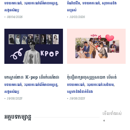
ចំណូលបានជាង ៤៤ លានដុល្លារ
ព្រោះអាចមានផលប៉ះពាល់ដល់សុខភាព
,
,
,
,
បទយកការណ៍
របាយការណ៍ព័ត៌មានកម្សាន្ត
បំណិនជីវិត
បទយកការណ៍
សុខភាពនិង
សង្គមសិល្បៈ
សម្រស់
• 08/04/2026
• 10/03/2026
មកស្គាល់តារា K-pop ដើមកំណើតជា
កុំជឿពាក្យមនុស្សប្រុសបោក បើមាត់
ជនជាតិចិនទាំង ៩រូប ល្បីល្បាញលំដាប់
និយាយថាស្រឡាញ់តែមិនបង្ហាញទង្វើទាំង
,
,
,
,
បទយកការណ៍
របាយការណ៍ព័ត៌មានកម្សាន្ត
បទយកការណ៍
របាយការណ៍រសនិយម
ពិភពលោក
៥ នេះ
សង្គមសិល្បៈ
ស្នេហានិងទំនាក់ទំនង
• 19/08/2025
• 19/08/2025
មើលទាំងអស់
អត្ថបទកម្សាន្ត
➧