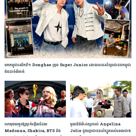
មកកម្ពុជាលើកទី១ Donghae ក្រុម Super Junior ពោលសរសើរប្រជាជនកម្ពុជា
មិនដាច់ពីមាត់
ហេតុផលគួរឱ្យភ្ញាក់ផ្អើលដែល
មូលនិធិម៉ាដក្សរបស់ Angelina
Madonna, Shakira, BTS និង
Jolie ជួយប្រជាជនសំឡូតអស់ពេលជាង