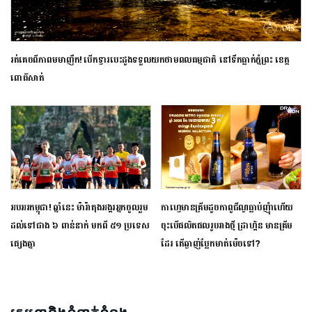
រត់គេចពីភាពមមាញឹក! បើកទ្វារបេះដូងទទួលយកថាមពលធម្មជាតិ នៅទឹកធ្លាក់ភ្នំព្រះ ខេត្ត
ពោធិ៍សាត់
អបអរកម្ពុជា! ឆ្នាំនេះ ម៉ារ៉ាតុង​អង្គរ​អ្នក​ចូលរួម​
កាហ្វេមានគ្រីមដូចកាពូជីណូធ្លាប់ញុំាហើយ
ដល់​ទៅ​ជាង ៦ ពាន់​នាក់ មក​ពី ៥១ ប្រទេស​
ចុះបើផលិតផលរូបរាងថ្មី ដ្រាហ្គិន មានគ្រីម
ផ្សេង​គ្នា
ដែរ តើឆ្ងាញ់ប្លែកមាត់ម៉េចទៅ?