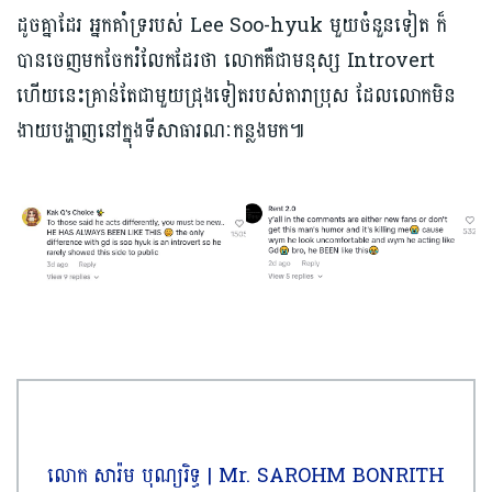
ដូចគ្នាដែរ អ្នកគាំទ្ររបស់ Lee Soo-hyuk មួយចំនួនទៀត ក៏
បានចេញមកចែករំលែកដែរថា លោកគឺជាមនុស្ស Introvert
ហើយនេះគ្រាន់តែជាមួយជ្រុងទៀតរបស់តារាប្រុស ដែលលោកមិន
ងាយបង្ហាញនៅក្នុងទីសាធារណៈកន្លងមក៕
លោក សារ៉ម បុណ្យរិទ្ធ | Mr. SAROHM BONRITH