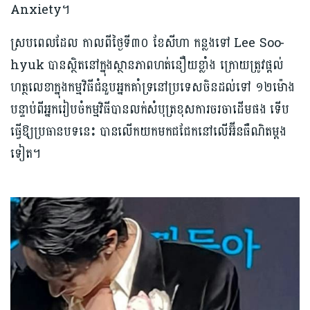
Anxiety។
ស្របពេលដែល កាលពីថ្ងៃទី៣០ ខែសីហា កន្លងទៅ Lee Soo-
hyuk បានស្ថិតនៅក្នុងស្ថានភាពហត់នឿយខ្លាំង ក្រោយត្រូវផ្ដល់
ហត្ថលេខាក្នុងកម្មវិធីជំនួបអ្នកគាំទ្រនៅប្រទេសចិនដល់ទៅ ១២ម៉ោង
បន្ទាប់ពីអ្នករៀបចំកម្មវិធីបានលក់សំបុត្រខុសការចរចាដើមផង ទើប
ធ្វើឱ្យប្រធានបទនេះ បានលើកយកមកជជែកនៅលើអ៊ីនធឺណិតម្ដង
ទៀត។