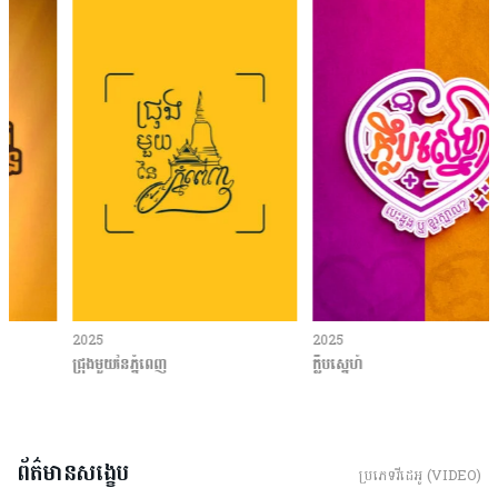
2025
2025
ជ្រុងមួយនៃភ្នំពេញ
ក្លឹបស្នេហ៍
ព័ត៌មានសង្ខេប
ប្រភេទវីដេអូ (VIDEO)