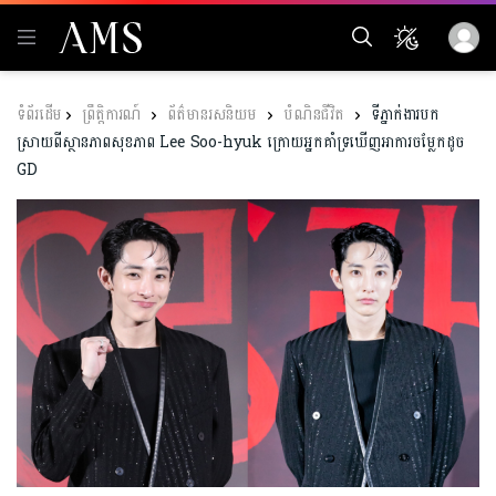
ព្រឹត្តិការណ៍
ព័ត៌មានរសនិយម
បំណិនជីវិត
ទីភ្នាក់ងារបក
ស្រាយពីស្ថានភាពសុខភាព Lee Soo-hyuk ក្រោយអ្នកគាំទ្រឃើញអាការចម្លែកដូច
GD