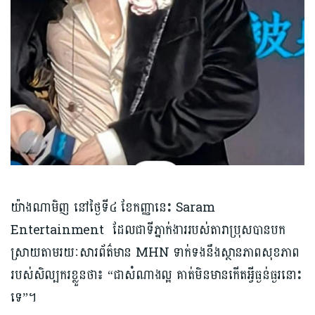
យ៉ាងណាមិញ នៅថ្ងៃទី៤ ខែកញ្ញានេះ Saram
Entertainment ដែលជាទីភ្នាក់ងាររបស់តារាប្រុសបានបក
ស្រាយតាមរយៈសារព័ត៌មាន MHN ទាក់ទងនឹងស្ថានភាពសុខភាព
របស់សិល្បករខ្លួនថា៖ “ជាសំណាងល្អ គាត់មិនមានកើតអ្វីធ្ងន់ធ្ងរនោះ
ទេ”។​