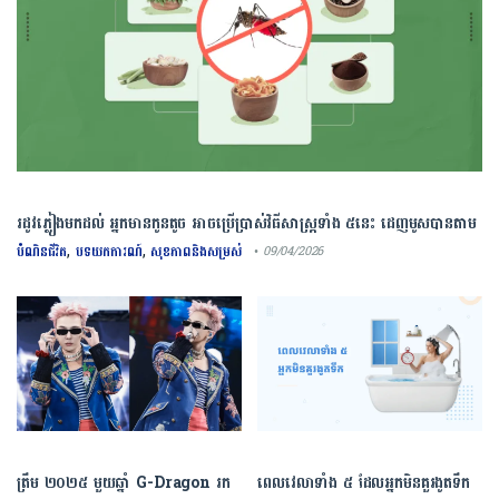
រដូវភ្លៀងមកដល់ អ្នកមានកូនតូច អាចប្រើប្រាស់វិធីសាស្រ្តទាំង ៥នេះ ដេញមូសបានតាម
បែបធម្មជាតិ​
,
,
បំណិនជីវិត
បទយកការណ៍
សុខភាពនិងសម្រស់
• 09/04/2026
ត្រឹម ២០២៥ មួយឆ្នាំ G-Dragon រក
ពេលវេលាទាំង ៥ ដែលអ្នកមិនគួរងូតទឹក​