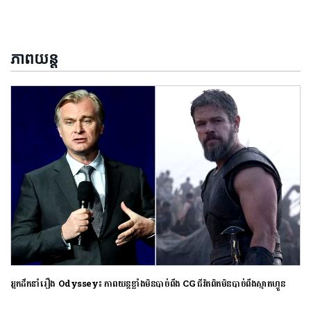
ភាពយន្ត
អ្នកដឹកនាំរឿង Odyssey៖ ភាពយន្តខ្លាំងមិនបាច់ពឹង CG ជីវិតពិតមិនបាច់ពឹងស្មាតហ្វូន