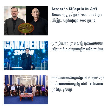
Leonardo DiCaprio និង Jeff
Bezos ប្តេជ្ញាផ្តល់ប្រាក់ ២០០ លានដុល្លារ
ដើម្បីជួយសត្វជិតផុតពូជ ១០០ ប្រភេទ
ប្រជាប្រិយភាព ព្រាប សុវត្ថិ គ្មានភាពថមថយ
ឡើយ ជាក់ស្ដែងថ្ងៃប្រគំតន្រ្តីកាលពីសប្ដាហ៍មុន
ប្រធានសមាគមសិល្បករខ្មែរ នាំសិល្បករឈ្វេង
យល់ពីឧបករណ៍ហិរញ្ញវត្ថុ និងឱកាសវិនិយោគ
ក្នុងទីផ្សារមូលបត្រ