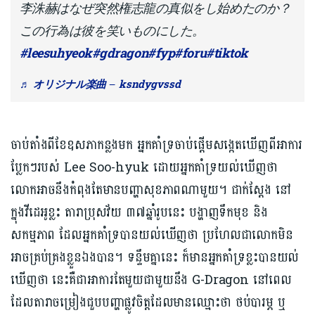
李洙赫はなぜ突然権志龍の真似をし始めたのか？
この行為は彼を笑いものにした。
#leesuhyeok
#gdragon
#fyp
#foru
#tiktok
♬ オリジナル楽曲 – ksndygvssd
ចាប់តាំងពីខែឧសភាកន្លងមក អ្នកគាំទ្រចាប់ផ្ដើមសង្កេតឃើញពីអាការ
ប្លែកៗរបស់ Lee Soo-hyuk ដោយអ្នកគាំទ្រយល់ឃើញថា
លោកអាចនឹងកំពុងតែមានបញ្ហាសុខភាពណាមួយ។ ជាក់ស្ដែង នៅ
ក្នុងវីដេអូខ្លះ តារាប្រុសវ័យ ៣៧ឆ្នាំរូបនេះ បង្ហាញទឹកមុខ និង
សកម្មភាព ដែលអ្នកគាំទ្របានយល់ឃើញថា ប្រហែលជាលោកមិន
អាចគ្រប់គ្រងខ្លួនឯងបាន។ ទន្ទឹមគ្នានេះ ក៏មានអ្នកគាំទ្រខ្លះបានយល់
ឃើញថា នេះគឺជាអាការតែមួយជាមួយនឹង G-Dragon នៅពេល
ដែលតារាចម្រៀងជួបបញ្ហាផ្លូវចិត្តដែលមានឈ្មោះថា​ ថប់បារម្ភ ឬ