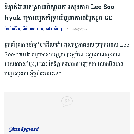
ទីភ្នាក់ងារបកស្រាយពីស្ថានភាពសុខភាព Lee Soo-
hyuk ក្រោយអ្នកគាំទ្រឃើញអាការចម្លែកដូច GD
បំណិនជីវិត
,
ព័ត៌មានកម្សាន្ត
,
សង្គមសិល្បៈ
05/09/2025
អ្នកគាំទ្របាននាំគ្នាចែករំលែកវីដេអូសកម្មភាពខុសប្រក្រតីររបស់ Lee
Soo-hyuk រហូតមានការព្រួយបារម្ភចំពោះស្ថានភាពសុខភាព
របស់តារាសម្ដែងរូបនេះ តែទីភ្នាក់ងារបានបញ្ជាក់ថា​ លោកមិនមាន
បញ្ហាសុខភាពអ្វីធ្ងន់ធ្ងរនោះទេ។
@ksndygvssd