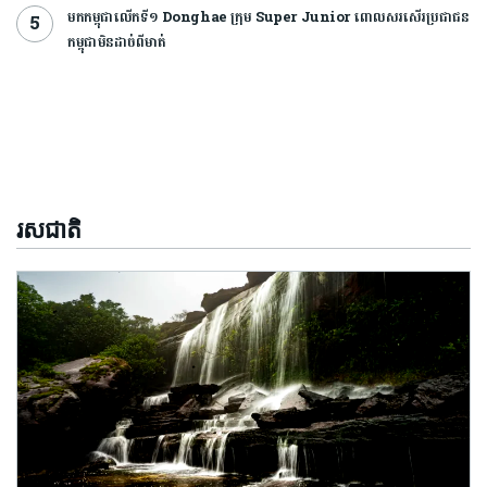
មកកម្ពុជាលើកទី១ Donghae ក្រុម Super Junior ពោលសរសើរប្រជាជន
កម្ពុជាមិនដាច់ពីមាត់
រសជាតិ