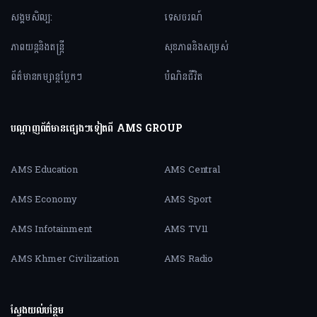
សង្គមសិល្ប:
ទេសចរណ៍
ភាពយន្តនិងតន្ត្រី
សុខភាពនិងសម្រស់
ព័ត៌មានកម្សាន្តប្លែកៗ
បំណិនជីវិត
បណ្តាញព័ត៌មានផ្សេងៗទៀតពី AMS GROUP
AMS Education
AMS Central
AMS Economy
AMS Sport
AMS Infotainment
AMS TV11
AMS Khmer Civilization
AMS Radio
ស្វែងយល់បន្ថែម