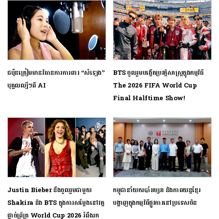
ជប៉ុនត្រៀមមានវិធានការការពារ “សំឡេង”
BTS ចូលរួមបង្កើតប្រវត្តិសាស្ត្រក្នុងកម្មវិធី
បុគ្គលល្បីៗពី AI
The 2026 FIFA World Cup
Final Halftime Show!
Justin Bieber នឹងចូលរួមជាមួយ
កម្ពុជា​នាំ​យក​របាំ​អប្សរា និង​ភាពយន្ត​ខ្មែរ
Shakira និង BTS ក្នុងការសម្ដែងនៅវគ្គ
បង្ហាញ​ក្នុង​កម្មវិធី​ផ្លូវ​ការ​នៅ​ប្រទេស​ចិន
ផ្ដាច់ព្រ័ត្រ World Cup 2026 រំពឹងរក