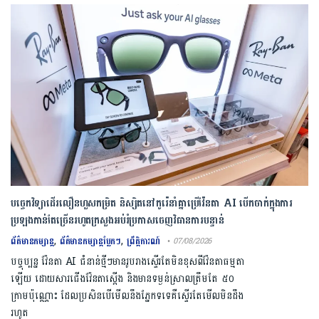
បច្ចេកវិទ្យាដើរលឿនហួសកម្រិត និស្សិតនៅកូរ៉េនាំគ្នាប្រើវ៉ែនតា AI បើកចាក់ក្នុងការ
ប្រឡងកាន់តែច្រើនរហូតក្រសួងអប់រំប្រកាសចេញវិធានការបន្ទាន់
,
,
ព័ត៌មានកម្សាន្ត
ព័ត៌មានកម្សាន្តប្លែកៗ
ព្រឹត្តិការណ៍
• 07/08/2026
បច្ចុប្បន្ន វ៉ែនតា AI ជំនាន់ថ្មីៗមានរូបរាងស្ទើរតែមិនខុសពីវ៉ែនតាធម្មតា
ឡើយ ដោយសារជើងវ៉ែនតាស្តើង និងមានទម្ងន់ស្រាលត្រឹមតែ ៥០
ក្រាមប៉ុណ្ណោះ ដែលប្រសិនបើមើលនឹងភ្នែកទទេគឺស្ទើរតែមើលមិនដឹង
រហូត