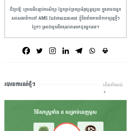
ជីវប្រវត្តិ: ក្រោយពីបញ្ចប់ការសិក្សា ផ្នែកគ្រប់គ្រងប្រព័ន្ធផ្សព្វផ្សាយ ក្នុងនាមជាអ្នក
សរសេរមាតិកានៅ AMS Infotainment ខ្ញុំនឹងនាំយកមាតិកាកម្សាន្តថ្មីៗ
ប្លែកៗ ព្រមជាមួយនឹងគុណភាពមកជូនអ្នកអាន។
របាយការណ៍ថ្មីៗ
មើលទាំងអស់
➧