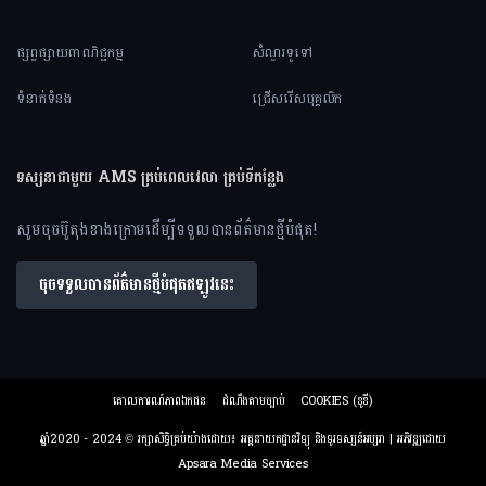
ផ្សព្វផ្សាយពាណិជ្ជកម្ម
សំណួរទូទៅ
ទំនាក់ទំនង
ជ្រើសរើសបុគ្គលិក
ទស្សនាជាមួយ AMS គ្រប់ពេលវេលា គ្រប់ទីកន្លែង
សូមចុចប៊ូតុងខាងក្រោមដើម្បីទទួលបានព័ត៌មានថ្មីបំផុត!
ចុចទទួលបានព័ត៌មានថ្មីបំផុតឥឡូវនេះ
គោលការណ៍ភាពឯកជន
ដំណឹងតាមច្បាប់
COOKIES (ខូខី)
ឆ្នាំ2020 - 2024 © រក្សាសិទ្ធិគ្រប់យ៉ាងដោយ៖ អគ្គនាយកដ្ឋានវិទ្យុ និងទូរទស្សន៍អប្សរា | អភិវឌ្ឍដោយ
Apsara Media Services