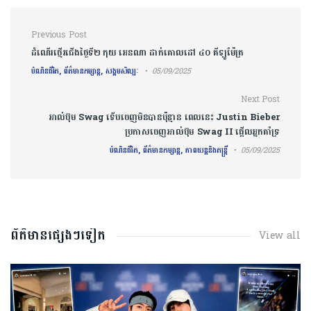
Post navigation
Previous Post
ដំណើរថ្មើរជើងថ្ងៃទី២ កុយ អេនណា ដាក់គោលដៅ ៤០ គីឡូម៉ែត្រ
បំណិនជីវិត, ព័ត៌មានកម្សាន្ត, សង្គមសិល្បៈ
05/09/2025
Next Post
អាល់ប៊ុម Swag ទើបចេញមិនបានប៉ុន្មាន ពេលនេះ Justin Bieber
ប្រកាសចេញអាល់ប៊ុម Swag II ផ្អើលអ្នកគាំទ្រ
បំណិនជីវិត, ព័ត៌មានកម្សាន្ត, ភាពយន្តនិងតន្រ្តី
05/09/2025
ព័ត៌មានផ្សេងៗទៀត
View all