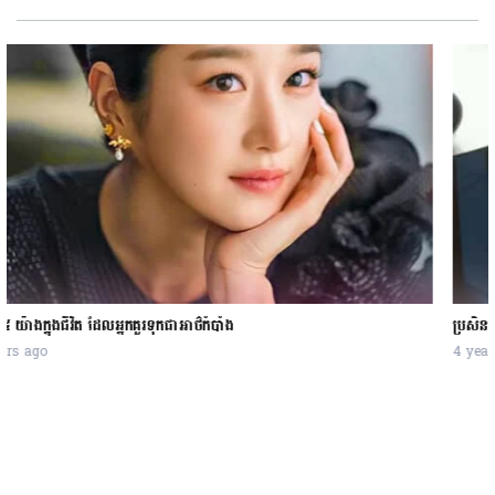
ប្រសិនបើគេងឧស្សាហ៍ភ្ញាក់ម៉ោង ៣-៥យប់ មានន័យបែបនេះ
4 years ago