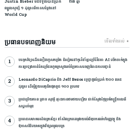
Justin Bieber មិនទទួលបានប្រាក់
២៣ ឆ្នាំ
ឈ្នួលសូម្បី ១ ដុល្លារពីការសម្ដែងនៅ
World Cup
មើលទាំងអស់ ➧
ប្រធានបទពេញនិយម
បច្ចេកវិទ្យាដើរលឿនហួសកម្រិត និស្សិតនៅកូរ៉េនាំគ្នាប្រើវ៉ែនតា AI បើកចាក់ក្នុង
ការប្រឡងកាន់តែច្រើនរហូតក្រសួងអប់រំប្រកាសចេញវិធានការបន្ទាន់
Leonardo DiCaprio និង Jeff Bezos ប្តេជ្ញាផ្តល់ប្រាក់ ២០០ លាន
ដុល្លារ ដើម្បីជួយសត្វជិតផុតពូជ ១០០ ប្រភេទ
ប្រជាប្រិយភាព ព្រាប សុវត្ថិ គ្មានភាពថមថយឡើយ ជាក់ស្ដែងថ្ងៃប្រគំតន្រ្តីកាលពី
សប្ដាហ៍មុន
ប្រធានសមាគមសិល្បករខ្មែរ នាំសិល្បករឈ្វេងយល់ពីឧបករណ៍ហិរញ្ញវត្ថុ និង
ឱកាសវិនិយោគក្នុងទីផ្សារមូលបត្រ