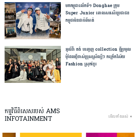
មកកម្ពុជាលើកទី១ Donghae ក្រុម
Super Junior ពោលសរសើរប្រជាជន
កម្ពុជាមិនដាច់ពីមាត់
អូលីវ៉ា គង់ បញ្ចេញ ​collection ថ្មី​ប្រមូល​
ម៉ូដែល​ថ្មីចាស់ប្រុសស្រីល្បីៗ កក្រើកវិស័យ
Fashion ស្រុកខ្មែរ
កម្មវិធីពិសេសរបស់ AMS
មើលទាំងអស់ ➧
INFOTAINMENT