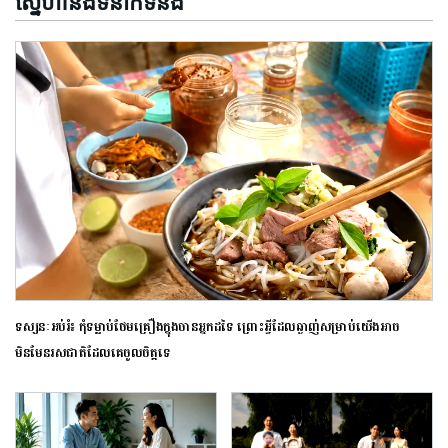
ស្នេហានិងទំនាក់ទំនង
ទស្សនៈអប់រំ៖ កុំទម្លាប់ថែមគ្រឿងក្នុងចានអ្នកដទៃ ព្រោះអ្វីដែលឆ្ងាញ់សម្រាប់យើងអាច
មិនមែនរសជាតិដែលគេចូលចិត្តទេ