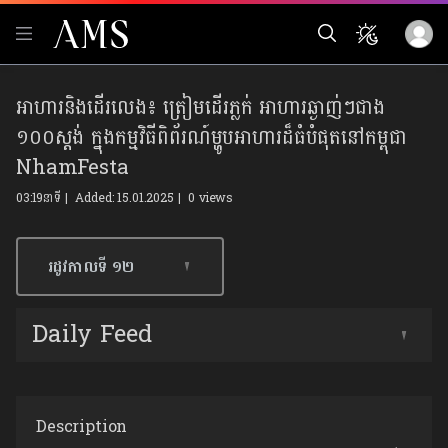
អាហារនិងដើរលេង៖ ត្រៀមដើរភ្លក់ អាហារឆ្ងាញ់ៗជាង
១០០ស្ដង់ ក្នុងកម្មវិធីពិព័រណ៍ម្ហូបអាហារដ៏ធំបំផុតនៅកម្ពុជា
NhamFesta
03:19នាទី | Added: 15.01.2025 |
0 views
រដូវកាលទី​ ១២
Daily Feed
Description