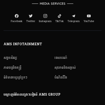
Facebook
Twitter
Instagram
TikTok
Telegram
YouTube
AMS INFOTAINMENT
សង្គមសិល្ប:
ទេសចរណ៍
ភាពយន្តនិងតន្ត្រី
សុខភាពនិងសម្រស់
ព័ត៌មានកម្សាន្តប្លែកៗ
បំណិនជីវិត
បណ្តាញព័ត៌មានផ្សេងៗទៀតពី AMS GROUP