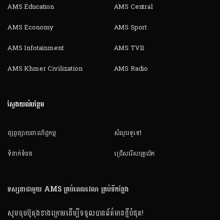
AMS Education
AMS Central
AMS Economy
AMS Sport
AMS Infotainment
AMS TV11
AMS Khmer Civilization
AMS Radio
ស្វែងយល់បន្ថែម
ផ្សព្វផ្សាយពាណិជ្ជកម្ម
សំណួរទូទៅ
ទំនាក់ទំនង
ជ្រើសរើសបុគ្គលិក
ទស្សនាជាមួយ AMS គ្រប់ពេលវេលា គ្រប់ទីកន្លែង
សូមចុចប៊ូតុងខាងក្រោមដើម្បីទទួលបានព័ត៌មានថ្មីបំផុត!