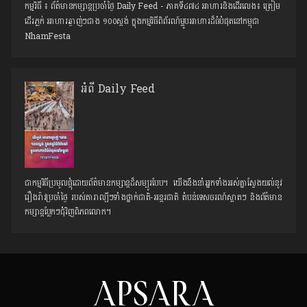
កម្មវិធី​ ៖ ព័ត៌មានកម្សាន្ដប្រចាំថ្ងៃ Daily Feed - ភាគទី៤៧៤ អាហារនិងដើរលេង៖ ត្រៀម
ដើរភ្លក់ អាហារឆ្ងាញ់ៗជាង ១០០ស្ដង់ ក្នុងកម្មវិធីពិព័រណ៍ម្ហូបអាហារដ៏ធំបំផុតនៅកម្ពុជា
NhamFesta
អំពី Daily Feed
ជាកម្មវិធីប្រមូលផ្ដុំដោយព័ត៌មានកម្សាន្តដ៏សម្បូរបែប។ យើងនឹងនាំអ្នកទាំងអស់គ្នាស្វែងយល់នូវ
រឿងរ៉ាវប្រចាំថ្ងៃ របស់តារាល្បីៗទាំងថ្នាក់ជាតិ-អន្តរជាតិ តំបន់ទេសចរណ៍ស្អាតៗ និង​ព័ត៌មាន
កម្សាន្តប្លែកៗជុំវិញពិភពលោក។