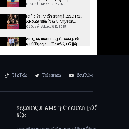
01:53 នាទី | Added: 19.12.2025
ប្រាក់ ៨ ម៉ឺនដុល្លារពីការប្រគំតន្ត្រី RISE FOR
KHMER នៅប៉ារីស បារមី សម្រេចយក
ទៅជួយជនភៀសសឹកកម្ពុជា
02:01 នាទី | Added: 18.12.2025
សាស្រ្តាចារ្យនៃសាលាមធ្យមវិចិត្រសិល្បៈ នឹង
រៀបចំពិធីបួងសួង ដល់វីរកងទ័ពខ្មែរ ដើម្បីសុំ
ជោគជ័យ
03:21 នាទី | Added: 18.12.2025
ច្រកទ្វារខាងកើតនៃប្រាសាទអង្គរវត្ត មានទេសភាព
ស្អាតដូចគំនូរ
01:28 នាទី | Added: 18.12.2025
TikTok
Telegram
YouTube
កប៉ាល់ WESTERDAM នាំភ្ញៀវទេសចរ
១៨៧៧ នាក់មកកាន់កម្ពុជា បញ្ជាក់ពីសុខសុវត្ថិភាព
ដ្បិតមានបញ្ហាជម្លោះព្រំដែន
01:45 នាទី | Added: 18.12.2025
សារព័ត៌មានអន្តរជាតិចុះយកព័ត៌មានផ្ទាល់ដល់
ទស្សនាជាមួយ AMS គ្រប់ពេលវេលា គ្រប់ទី
ទីតាំងជនភៀសសឹកនិងតំបន់រងគ្រោះនៅកម្ពុជា
កន្លែង
02:01 នាទី | Added: 18.12.2025
F4 សល់ត្រឹម F3 ខណៈលេចព័ត៌មាន Ken