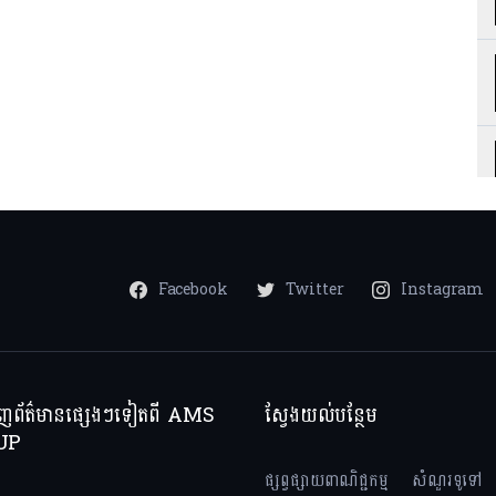
Facebook
Twitter
Instagram
ាញព័ត៌មានផ្សេងៗទៀតពី AMS
ស្វែងយល់បន្ថែម
UP
ផ្សព្វផ្សាយពាណិជ្ជកម្ម
សំណួរទូទៅ