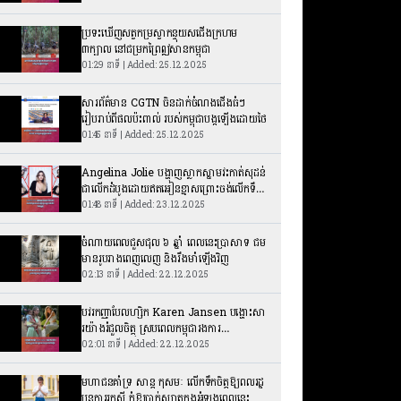
ប្រទះឃើញសត្វកម្រស្វាកន្ទុយសជើងក្រហម
៣ក្បាល នៅជម្រកព្រៃឦសានកម្ពុជា
01:29 នាទី | Added: 25.12.2025
សារព័ត៌មាន CGTN ចិនដាក់ចំណងជើងធំៗ
រៀបរាប់ពីផលប៉ះពាល់ របស់កម្ពុជាបង្កឡើងដោយថៃ
01:45 នាទី | Added: 25.12.2025
Angelina Jolie បង្ហាញស្លាកស្នាមវះកាត់សុដន់
ជាលើកដំបូងដោយឥតអៀនខ្មាសព្រោះចង់លើកទឹក
ចិត្តស្ត្រី
01:48 នាទី | Added: 23.12.2025
ចំណាយពេលជួសជុល ៦ ឆ្នាំ ពេលនេះប្រាសាទ ជម
មានរូបរាងពេញលេញ និងរឹងមាំឡើងវិញ
02:13 នាទី | Added: 22.12.2025
បវរកញ្ញាបែលហ្សិក Karen Jansen បង្ហោះសា
រយ៉ាងរំជួលចិត្ត ស្របពេលកម្ពុជារងការ
ឈ្លានពានពីសៀម
02:01 នាទី | Added: 22.12.2025
មហាជនគាំទ្រ សាន្ត កុសមៈ លើកទឹកចិត្តឱ្យពលរដ្ឋ
បន្តការរកស៊ី កុំឱ្យបាក់ស្បាតក្នុងអំឡុងពេលនេះ