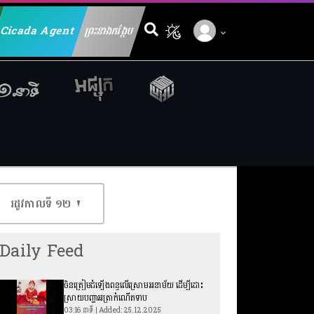
Cicada Agent
ព្រះនាងកង្កែប
Search for:
រដូវកាលទី​ ១២
Daily Feed
ចិនត្រៀមដំឡើងពន្ធលើស្រោមអនាម័យ ដើម្បីដោះ
ស្រាយបញ្ហាអត្រាកំណើតទាប
03:16 នាទី | Added: 25.12.2025