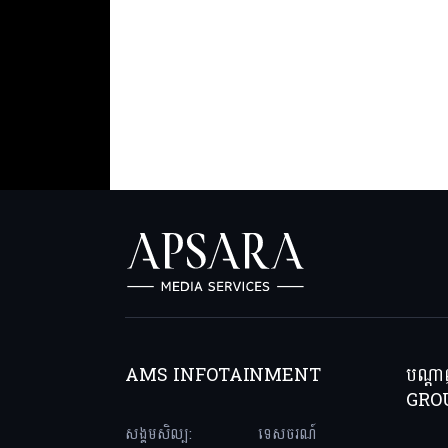
AMS INFOTAINMENT
បណ្ត
GRO
សង្គមសិល្ប:
ទេសចរណ៍