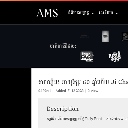
ព័ត៌មានកម្សាន្ត
រសនិយម
មាតិកាឌីជីថល:
04:19នាទី | Added: 31.12.2023 |
0 views
Description
កម្មវិធី ៖ ព័ត៌មានកម្សាន្ដប្រចាំថ្ងៃ Daily Feed – ភាគទី២២១ 