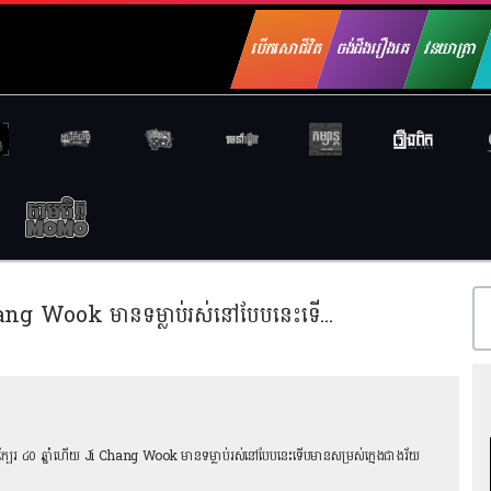
បើកសោជីវិត
ចង់ដឹងរឿងគេ
វនយាត្រា
តារាល្បីៗ៖ អាយុក្បែរ ៤០ ឆ្នាំហើយ Ji Chang Wook មានទម្លាប់រស់នៅបែបនេះទើបមានសម្រស់ក្មេងជាងវ័យ
អាយុក្បែរ ៤០ ឆ្នាំហើយ Ji Chang Wook មានទម្លាប់រស់នៅបែបនេះទើបមានសម្រស់ក្មេងជាងវ័យ