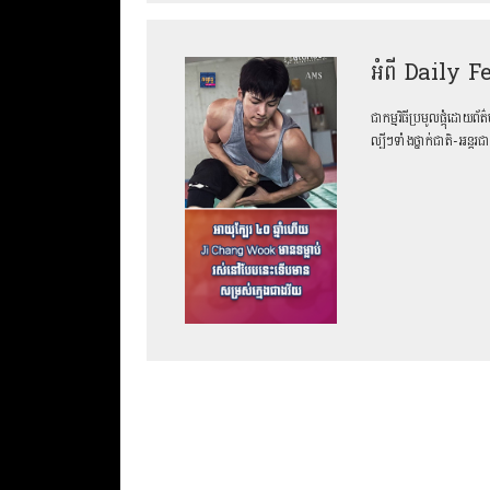
អំពី Daily F
ជាកម្មវិធីប្រមូលផ្ដុំដោយ
ល្បីៗទាំងថ្នាក់ជាតិ-អន្ត