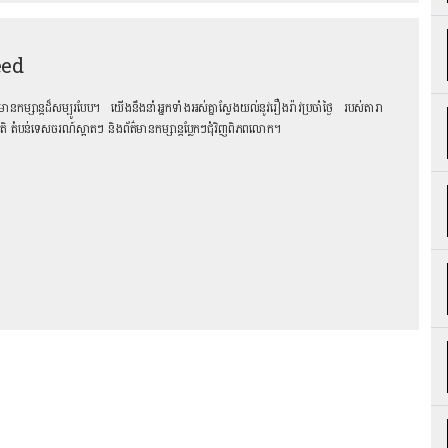
eed
ព័ត៌មានកម្សាន្តដ៏សម្បូរបែប។ យើងនឹងនាំអ្នកទាំងអស់គ្នាស្វែងយល់នូវរឿងរ៉ាវប្រចាំថ្ងៃ របស់តារា
រជាតិ តំបន់ទេសចរណ៍ស្អាតៗ និង​ព័ត៌មានកម្សាន្តប្លែកៗជុំវិញពិភពលោក។