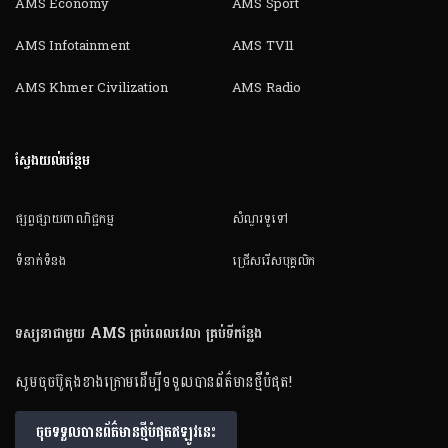
AMS Economy
AMS Sport
AMS Infotainment
AMS TV11
AMS Khmer Civilization
AMS Radio
ស្វែងយល់បន្ថែម
ផ្សព្វផ្សាយពាណិជ្ជកម្ម
សំណួរទូទៅ
ទំនាក់ទំនង
ជ្រើសរើសបុគ្គលិក
ទស្សនាជាមួយ AMS គ្រប់ពេលវេលា គ្រប់ទីកន្លែង
សូមចុចប៊ូតុងខាងក្រោមដើម្បីទទួលបានព័ត៌មានថ្មីបំផុត!
ចុចទទួលបានព័ត៌មានថ្មីបំផុតឥឡូវនេះ