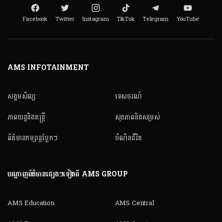
Facebook
Twitter
Instagram
TikTok
Telegram
YouTube
AMS INFOTAINMENT
សង្គមសិល្ប:
ទេសចរណ៍
ភាពយន្តនិងតន្ត្រី
សុខភាពនិងសម្រស់
ព័ត៌មានកម្សាន្តប្លែកៗ
បំណិនជីវិត
បណ្តាញព័ត៌មានផ្សេងៗទៀតពី AMS GROUP
AMS Education
AMS Central