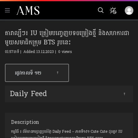
តារាល្បីៗ៖ IU ត្រៀមបញ្ចេញបទចម្រៀងថ្មី និងសហការជា
មួយសមាជិកក្រុម BTS រូបនេះ
01:57នាទី | Added: 13.12.2023 |
0 views
រដូវកាលទី​ ១២
Daily Feed
Description
កម្មវិធី ៖ ព័ត៌មានកម្សាន្ដប្រចាំថ្ងៃ Daily Feed – ភាគទី១៩១ Cute Cute ដូចគ្នា! IU