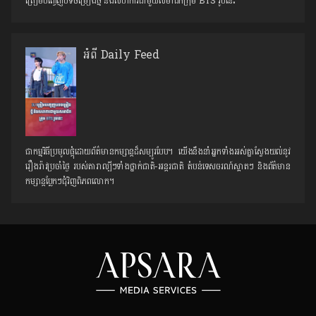
ត្រៀមបញ្ចេញបទចម្រៀងថ្មី និងសហការជាមួយសមាជិកក្រុម BTS រូបនេះ
អំពី Daily Feed
ជាកម្មវិធីប្រមូលផ្ដុំដោយព័ត៌មានកម្សាន្តដ៏សម្បូរបែប។ យើងនឹងនាំអ្នកទាំងអស់គ្នាស្វែងយល់នូវ
រឿងរ៉ាវប្រចាំថ្ងៃ របស់តារាល្បីៗទាំងថ្នាក់ជាតិ-អន្តរជាតិ តំបន់ទេសចរណ៍ស្អាតៗ និង​ព័ត៌មាន
កម្សាន្តប្លែកៗជុំវិញពិភពលោក។