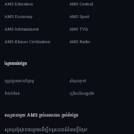
AMS Education
AMS Central
AMS Economy
AMS Sport
AMS Infotainment
AMS TV11
AMS Khmer Civilization
AMS Radio
ស្វែងយល់បន្ថែម
ផ្សព្វផ្សាយពាណិជ្ជកម្ម
សំណួរទូទៅ
ទំនាក់ទំនង
ជ្រើសរើសបុគ្គលិក
ទស្សនាជាមួយ AMS គ្រប់ពេលវេលា គ្រប់ទីកន្លែង
សូមចុចប៊ូតុងខាងក្រោមដើម្បីទទួលបានព័ត៌មានថ្មីបំផុត!