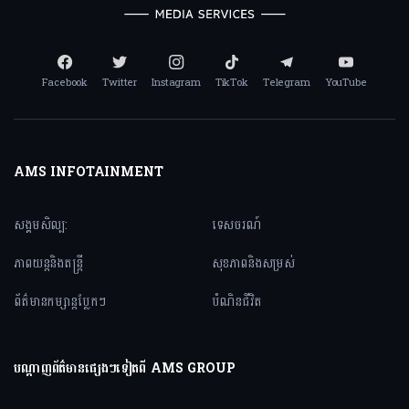
Facebook
Twitter
Instagram
TikTok
Telegram
YouTube
AMS INFOTAINMENT
សង្គមសិល្ប:
ទេសចរណ៍
ភាពយន្តនិងតន្ត្រី
សុខភាពនិងសម្រស់
ព័ត៌មានកម្សាន្តប្លែកៗ
បំណិនជីវិត
បណ្តាញព័ត៌មានផ្សេងៗទៀតពី AMS GROUP