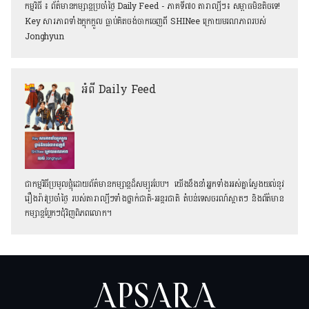
កម្មវិធី​ ៖ ព័ត៌មានកម្សាន្ដប្រចាំថ្ងៃ Daily Feed - ភាគទី៧០ តារាល្បីៗ៖ សម្ពាធមិនតិចទេ!
Key សារភាពទាំងក្ដុកក្ដួល ធ្លាប់គិតចង់ចាកចេញពី SHINee ក្រោយមរណភាពរបស់
Jonghyun
អំពី Daily Feed
ជាកម្មវិធីប្រមូលផ្ដុំដោយព័ត៌មានកម្សាន្តដ៏សម្បូរបែប។ យើងនឹងនាំអ្នកទាំងអស់គ្នាស្វែងយល់នូវ
រឿងរ៉ាវប្រចាំថ្ងៃ របស់តារាល្បីៗទាំងថ្នាក់ជាតិ-អន្តរជាតិ តំបន់ទេសចរណ៍ស្អាតៗ និង​ព័ត៌មាន
កម្សាន្តប្លែកៗជុំវិញពិភពលោក។