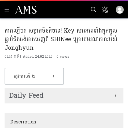
តារាល្បីៗ៖ សម្ពាធមិនតិចទេ! Key សារភាពទាំងក្ដុកក្ដួល
ធ្លាប់គិតចង់ចាកចេញពី SHINee ក្រោយមរណភាពរបស់
Jonghyun
02:14 នាទី | Added: 24.02.2025 |
0 views
រដូវកាលទី​ ២
Daily Feed
Description