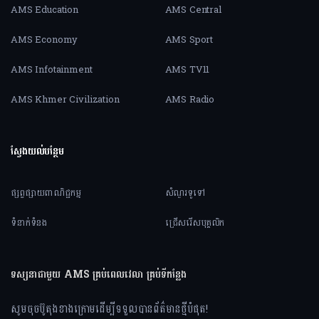
AMS Education
AMS Central
AMS Economy
AMS Sport
AMS Infotainment
AMS TV11
AMS Khmer Civilization
AMS Radio
ស្វែងយល់បន្ថែម
ផ្សព្វផ្សាយពាណិជ្ជកម្ម
សំណួរទូទៅ
ទំនាក់ទំនង
ជ្រើសរើសបុគ្គលិក
ទស្សនាជាមួយ AMS គ្រប់ពេលវេលា គ្រប់ទីកន្លែង
សូមចុចប៊ូតុងខាងក្រោមដើម្បីទទួលបានព័ត៌មានថ្មីបំផុត!