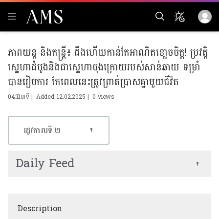
ភាពយន្ត និងតន្រ្តី៖ ដឹងហើយកាន់តែអាណិតខោ្លចចិត្ត! ប្រវត្តិ
ស្នេហាដំបូងនិងជាស្នេហាចុងក្រោយរបស់សាន់ឆាយ ទម្រាំ
បានរៀបការ តែពេលនេះត្រូវព្រាត់ប្រាសគ្នាមួយជីវិត
04:11នាទី | Added: 12.02.2025 |
0 views
រដូវកាលទី​ ២
Daily Feed
Description