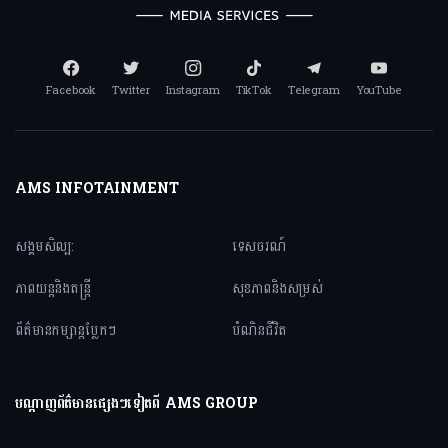
Facebook
Twitter
Instagram
TikTok
Telegram
YouTube
AMS INFOTAINMENT
សង្គមសិល្ប:
ទេសចរណ៍
ភាពយន្តនិងតន្ត្រី
សុខភាពនិងសម្រស់
ព័ត៌មានកម្សាន្តប្លែកៗ
បំណិនជីវិត
បណ្តាញព័ត៌មានផ្សេងៗទៀតពី AMS GROUP