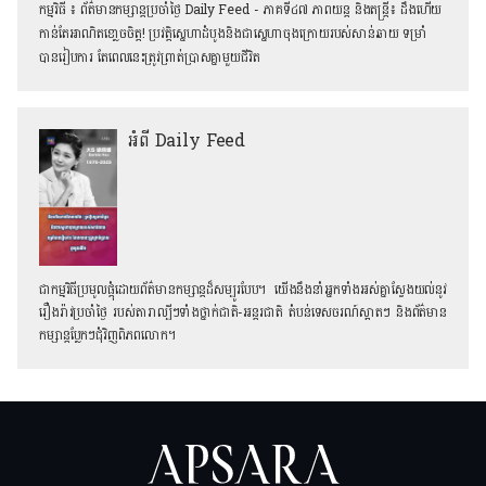
កម្មវិធី​ ៖ ព័ត៌មានកម្សាន្ដប្រចាំថ្ងៃ Daily Feed - ភាគទី៤៧ ភាពយន្ត និងតន្រ្តី៖ ដឹងហើយ
កាន់តែអាណិតខោ្លចចិត្ត! ប្រវត្តិស្នេហាដំបូងនិងជាស្នេហាចុងក្រោយរបស់សាន់ឆាយ ទម្រាំ
បានរៀបការ តែពេលនេះត្រូវព្រាត់ប្រាសគ្នាមួយជីវិត
អំពី Daily Feed
ជាកម្មវិធីប្រមូលផ្ដុំដោយព័ត៌មានកម្សាន្តដ៏សម្បូរបែប។ យើងនឹងនាំអ្នកទាំងអស់គ្នាស្វែងយល់នូវ
រឿងរ៉ាវប្រចាំថ្ងៃ របស់តារាល្បីៗទាំងថ្នាក់ជាតិ-អន្តរជាតិ តំបន់ទេសចរណ៍ស្អាតៗ និង​ព័ត៌មាន
កម្សាន្តប្លែកៗជុំវិញពិភពលោក។