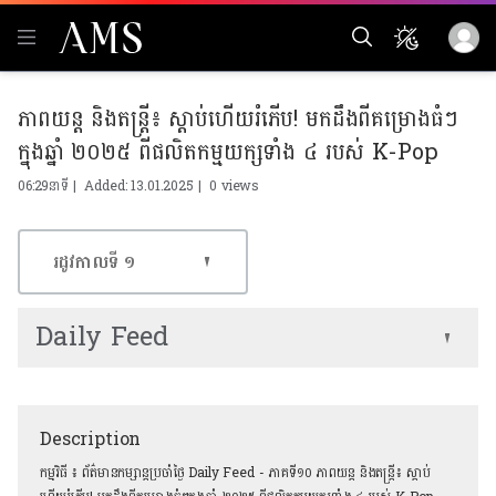
ភាពយន្ត និងតន្រ្តី៖ ស្ដាប់ហើយរំភើប! មកដឹងពីគម្រោងធំៗ
ក្នុងឆ្នាំ ២០២៥ ពីផលិតកម្មយក្សទាំង ៤ របស់ K-Pop
06:29នាទី | Added: 13.01.2025 |
0 views
រដូវកាលទី​ ១
Daily Feed
Description
កម្មវិធី​ ៖ ព័ត៌មានកម្សាន្ដប្រចាំថ្ងៃ Daily Feed - ភាគទី១០ ភាពយន្ត និងតន្រ្តី៖ ស្ដាប់