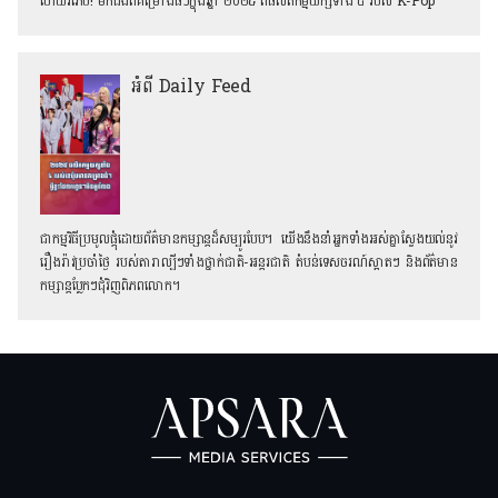
ហើយរំភើប! មកដឹងពីគម្រោងធំៗក្នុងឆ្នាំ ២០២៥ ពីផលិតកម្មយក្សទាំង ៤ របស់ K-Pop
អំពី Daily Feed
ជាកម្មវិធីប្រមូលផ្ដុំដោយព័ត៌មានកម្សាន្តដ៏សម្បូរបែប។ យើងនឹងនាំអ្នកទាំងអស់គ្នាស្វែងយល់នូវ
រឿងរ៉ាវប្រចាំថ្ងៃ របស់តារាល្បីៗទាំងថ្នាក់ជាតិ-អន្តរជាតិ តំបន់ទេសចរណ៍ស្អាតៗ និង​ព័ត៌មាន
កម្សាន្តប្លែកៗជុំវិញពិភពលោក។