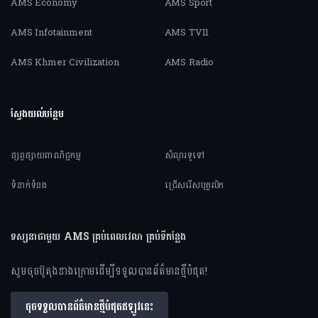
AMS Economy
AMS Sport
AMS Infotainment
AMS TV11
AMS Khmer Civilization
AMS Radio
ស្វែងយល់បន្ថែម
ផ្សព្វផ្សាយពាណិជ្ជកម្ម
សំណួរទូទៅ
ទំនាក់ទំនង
ជ្រើសរើសបុគ្គលិក
ទស្សនាជាមួយ AMS គ្រប់ពេលវេលា គ្រប់ទីកន្លែង
សូមចុចប៊ូតុងខាងក្រោមដើម្បីទទួលបានព័ត៌មានថ្មីបំផុត!
ចុចទទួលបានព័ត៌មានថ្មីបំផុតឥឡូវនេះ