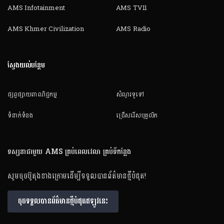
AMS Infotainment
AMS TV11
AMS Khmer Civilization
AMS Radio
ស្វែងយល់បន្ថែម
ផ្សព្វផ្សាយពាណិជ្ជកម្ម
សំណួរទូទៅ
ទំនាក់ទំនង
ជ្រើសរើសបុគ្គលិក
ទស្សនាជាមួយ AMS គ្រប់ពេលវេលា គ្រប់ទីកន្លែង
សូមចុចប៊ូតុងខាងក្រោមដើម្បីទទួលបានព័ត៌មានថ្មីបំផុត!
ចុចទទួលបានព័ត៌មានថ្មីបំផុតឥឡូវនេះ