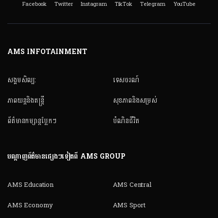
Facebook
Twitter
Instagram
TikTok
Telegram
YouTube
AMS INFOTAINMENT
សង្គមសិល្ប:
ទេសចរណ៍
ភាពយន្តនិងតន្ត្រី
សុខភាពនិងសម្រស់
ព័ត៌មានកម្សាន្តប្លែកៗ
បំណិនជីវិត
បណ្តាញព័ត៌មានផ្សេងៗទៀតពី AMS GROUP
AMS Education
AMS Central
AMS Economy
AMS Sport