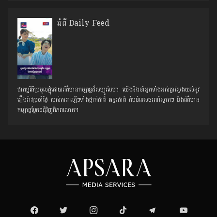
អំពី Daily Feed
ជាកម្មវិធីប្រមូលផ្ដុំដោយព័ត៌មានកម្សាន្តដ៏សម្បូរបែប។ យើងនឹងនាំអ្នកទាំងអស់គ្នាស្វែងយល់នូវ
រឿងរ៉ាវប្រចាំថ្ងៃ របស់តារាល្បីៗទាំងថ្នាក់ជាតិ-អន្តរជាតិ តំបន់ទេសចរណ៍ស្អាតៗ និង​ព័ត៌មាន
កម្សាន្តប្លែកៗជុំវិញពិភពលោក។