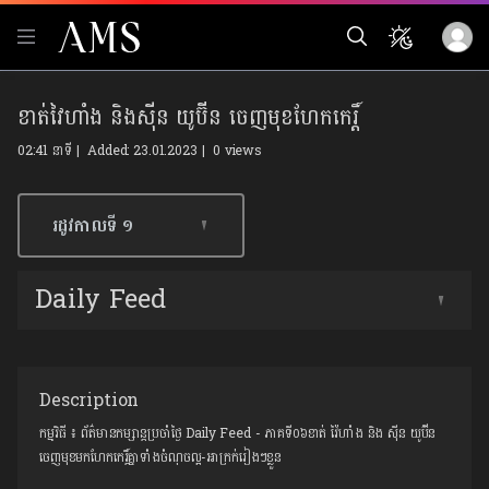
ខាត់វៃហាំង និងស៊ីន យូប៊ីន ចេញមុខហែកកេរ្តិ៍
02:41 នាទី | Added: 23.01.2023 |
0 views
រដូវកាលទី​ ១
Daily Feed
Description
កម្មវិធី​ ៖ ព័ត៌មានកម្សាន្ដប្រចាំថ្ងៃ Daily Feed - ភាគទី០៦ខាត់ វ៉ៃហាំង និង ស៊ីន យូប៊ីន
ចេញមុខមកហែកកេរ្តិ៍គ្នាទាំងចំណុចល្អ-អាក្រក់រៀងៗខ្លួន