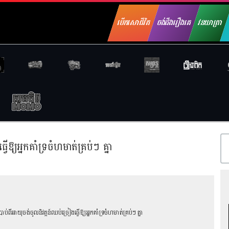
បើកសោជីវិត
ចង់ដឹងរឿងគេ
វនយាត្រា
ឱ្យអ្នកគាំទ្រចំហមាត់គ្រប់ៗ គ្នា
ាប់ពីអាយុចង់ចូលនិវត្ដន៍ឈប់ច្រៀងធ្វើឱ្យអ្នកគាំទ្រចំហមាត់គ្រប់ៗ គ្នា