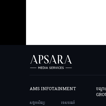
AMS INFOTAINMENT
បណ្ត
GRO
សង្គមសិល្ប:
ទេសចរណ៍