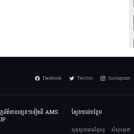
Facebook
Twitter
Instagram
ាញព័ត៌មានផ្សេងៗទៀតពី AMS
ស្វែងយល់បន្ថែម
UP
ផ្សព្វផ្សាយពាណិជ្ជកម្ម
សំណួរទូទៅ