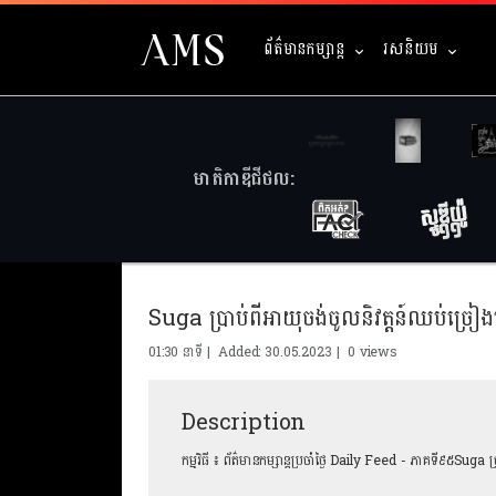
ព័ត៌មានកម្សាន្ត
រសនិយម
មាតិកាឌីជីថល:
Suga ប្រាប់ពីអាយុចង់ចូលនិវត្ដន៍ឈប់ច្រៀងធ្វើ
01:30 នាទី | Added: 30.05.2023 |
0 views
Description
កម្មវិធី ៖ ព័ត៌មានកម្សាន្ដប្រចាំថ្ងៃ Daily Feed - ភាគទី៩៥Suga ប្រ