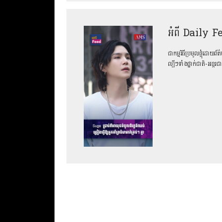
អំពី Daily F
ជាកម្មវិធីប្រមូលផ្ដុំដោយ
ល្បីៗទាំងថ្នាក់ជាតិ-អន្ត