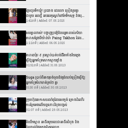
ផ្អែមដូចទឹកឃ្មុំ! ព្រះនាង ជេនណា ច្រៀងរួមគ្នា
ជាមួយ អលជ្ជី អបអរគូស្នេហ៍ថៅកែទឹកសុទ្ធ និងបុត្រី
សម្ដេចក្រុមព្រះ
2:42នាទី | Added: 07.05.2025
សមគ្នាណាស់! បង្ហាញប្រវត្តិមិនធម្មតារបស់ភរិយា
តារាសម្ដែងមីយ៉ាន់ម៉ា Paing Takhon ដែល
ទើបរៀបការថ្មីៗ
2:22នាទី | Added: 06.05.2025
តារាខេប៉ុប ៩ រូបស្លាប់បាត់បង់ជីវិតទាំងវ័យក្មេង
ធ្វើឱ្យអ្នកគាំទ្រសោកស្ដាយខ្លាំង
02:52នាទី | Added: 31.05.2023
Suga ប្រាប់ពីអាយុចង់ចូលនិវត្ដន៍ឈប់ច្រៀងធ្វើឱ្យ
អ្នកគាំទ្រចំហមាត់គ្រប់ៗ គ្នា
01:30 នាទី | Added: 30.05.2023
ក្រុមហ៊ុនអាកាសចរណ៍នូវែលសេឡង់ គ្រោងដំណើរ
ការគ្រែគេងលើយន្តហោះដំបូងបង្អស់
02:07 នាទី | Added: 29.05.2023
មិននឹកស្មាន អាជីពមួយនេះជាអាជីពដំបូង និង
ចំណាស់បំផុតក្នុងពិភពលោក