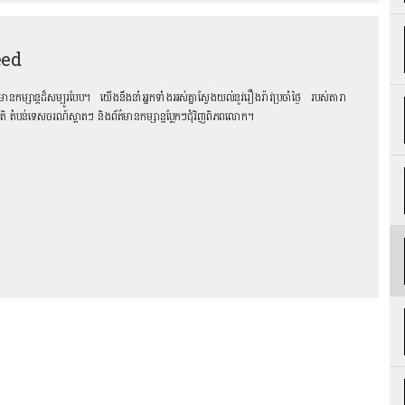
eed
ព័ត៌មានកម្សាន្តដ៏សម្បូរបែប។ យើងនឹងនាំអ្នកទាំងអស់គ្នាស្វែងយល់នូវរឿងរ៉ាវប្រចាំថ្ងៃ របស់តារា
រជាតិ តំបន់ទេសចរណ៍ស្អាតៗ និង​ព័ត៌មានកម្សាន្តប្លែកៗជុំវិញពិភពលោក។