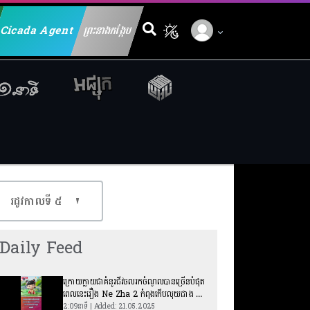
Cicada Agent
ព្រះនាងកង្កែប
Search for:
រដូវកាលទី​ ៥
Daily Feed
ក្រោយក្លាយជាគំនូរជីវចលរកចំណូលបានច្រើនបំផុត
ពេលនេះរឿង Ne Zha 2 កំពុងកើបលុយជាង ៤២
លានដុល្លារពីការលក់គ្រឿងអនុស្សាវរីយ៍
2:09នាទី | Added: 21.05.2025