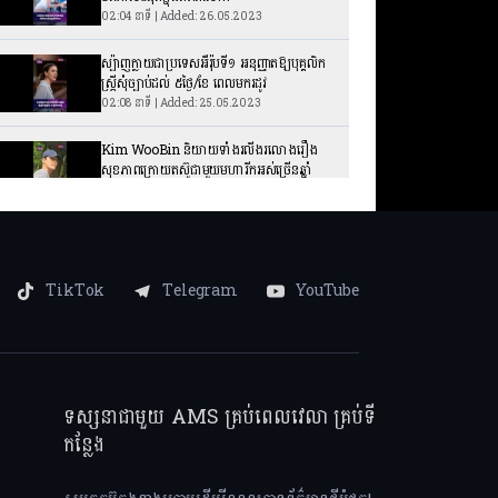
02:04 នាទី | Added: 26.05.2023
ស្ប៉ាញក្លាយជាប្រទេសអឺរ៉ុបទី១ អនុញ្ញាតឱ្យបុគ្គលិក
ស្ត្រីសុំច្បាប់ដល់ ៥ថ្ងៃ/ខែ ពេលមករដូវ
02:08 នាទី | Added: 25.05.2023
Kim WooBin និយាយទាំងរលីងរលោងរឿង
សុខភាពក្រោយតស៊ូជាមួយមហារីកអស់ច្រើនឆ្នាំ
02:26 នាទី | Added: 24.05.2023
មិនធម្មតា! ស្រ្តីខ្មែរម្នាក់ ក្លាយជាម្ចាស់ប្រាសាទ
Branderbourg នៃប្រទេសលុចហ្សំបួរ
03:04 នាទី | Added: 23.05.2023
TikTok
Telegram
YouTube
អ្នកណាខ្លះជាកំពូលតារាដែលមានឥទ្ធិពលជាងគេ
នៅក្នុងប្រទេសកូរ៉េឆ្នាំ ២០២៣
05:33 នាទី | Added: 22.05.2023
ឪពុកតែ១ តែកូនប្រុសស្រី របស់ ឈិន ឡុង មាន
ទស្សនាជាមួយ AMS គ្រប់ពេលវេលា គ្រប់ទី
វាសនាខុសគ្នាដូចមេឃនិងដី
កន្លែង
03:41 នាទី | Added: 19.05.2023
Jun JiHyun សម្ងំទិញផ្ទះជិត ១០ លានដុល្លារ