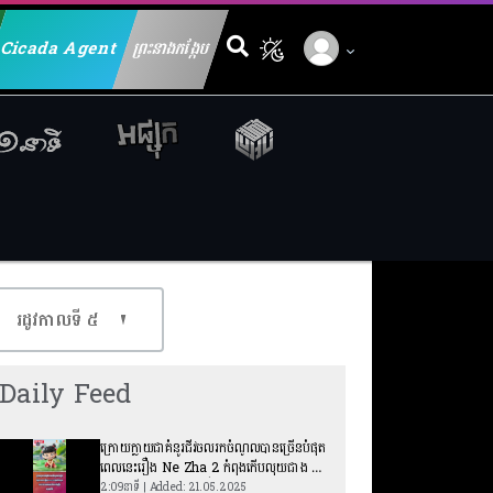
Cicada Agent
ព្រះនាងកង្កែប
Search for:
រដូវកាលទី​ ៥
Daily Feed
ក្រោយក្លាយជាគំនូរជីវចលរកចំណូលបានច្រើនបំផុត
ពេលនេះរឿង Ne Zha 2 កំពុងកើបលុយជាង ៤២
លានដុល្លារពីការលក់គ្រឿងអនុស្សាវរីយ៍
2:09នាទី | Added: 21.05.2025