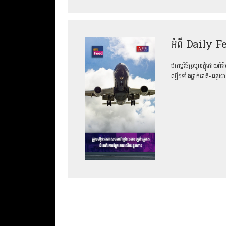
អំពី Daily F
ជាកម្មវិធីប្រមូលផ្ដុំដោយ
ល្បីៗទាំងថ្នាក់ជាតិ-អន្ត