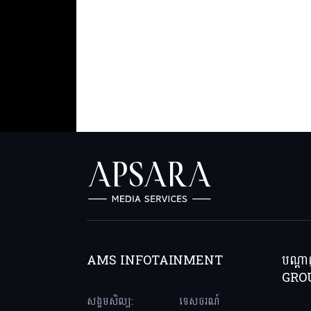
AMS INFOTAINMENT
បណ្ត
GRO
សង្គមសិល្ប:
ទេសចរណ៍