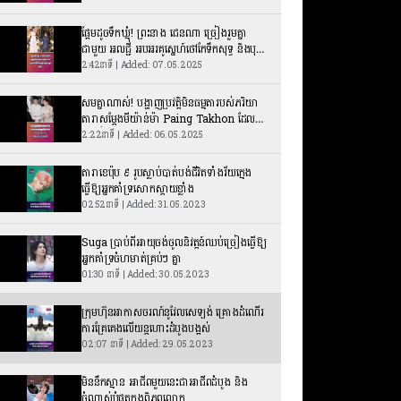
ផ្អែមដូចទឹកឃ្មុំ! ព្រះនាង ជេនណា ច្រៀងរួមគ្នា
ជាមួយ អលជ្ជី អបអរគូស្នេហ៍ថៅកែទឹកសុទ្ធ និងបុត្រី
សម្ដេចក្រុមព្រះ
2:42នាទី | Added: 07.05.2025
សមគ្នាណាស់! បង្ហាញប្រវត្តិមិនធម្មតារបស់ភរិយា
តារាសម្ដែងមីយ៉ាន់ម៉ា Paing Takhon ដែល
ទើបរៀបការថ្មីៗ
2:22នាទី | Added: 06.05.2025
តារាខេប៉ុប ៩ រូបស្លាប់បាត់បង់ជីវិតទាំងវ័យក្មេង
ធ្វើឱ្យអ្នកគាំទ្រសោកស្ដាយខ្លាំង
02:52នាទី | Added: 31.05.2023
Suga ប្រាប់ពីអាយុចង់ចូលនិវត្ដន៍ឈប់ច្រៀងធ្វើឱ្យ
អ្នកគាំទ្រចំហមាត់គ្រប់ៗ គ្នា
01:30 នាទី | Added: 30.05.2023
ក្រុមហ៊ុនអាកាសចរណ៍នូវែលសេឡង់ គ្រោងដំណើរ
ការគ្រែគេងលើយន្តហោះដំបូងបង្អស់
02:07 នាទី | Added: 29.05.2023
មិននឹកស្មាន អាជីពមួយនេះជាអាជីពដំបូង និង
ចំណាស់បំផុតក្នុងពិភពលោក