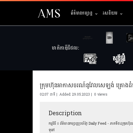
ព័ត៌មានកម្សាន្ត
រសនិយម
មាតិកាឌីជីថល:
ក្រុមហ៊ុនអាកាសចរណ៍នូវែលសេឡង់ គ្រោងដំ
02:07 នាទី | Added: 29.05.2023 |
0 views
Description
កម្មវិធី ៖ ព័ត៌មានកម្សាន្ដប្រចាំថ្ងៃ Daily Feed - ភាគទី៩៤ក្រ
ទូទៅ