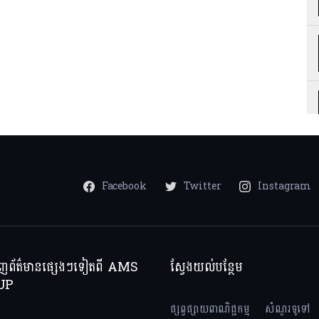
Facebook
Twitter
Instagram
ាញព័ត៌មានផ្សេងៗទៀតពី AMS
ស្វែងយល់បន្ថែម
UP
ផ្សព្វផ្សាយពាណិជ្ជកម្ម
សំណួរទូទៅ