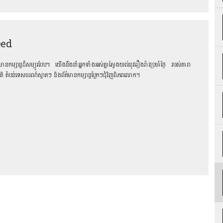
eed
ព័ត៌មានកម្សាន្តដ៏សម្បូរបែប។ យើងនឹងនាំអ្នកទាំងអស់គ្នាស្វែងយល់នូវរឿងរ៉ាវប្រចាំថ្ងៃ របស់តារា
រជាតិ តំបន់ទេសចរណ៍ស្អាតៗ និង​ព័ត៌មានកម្សាន្តប្លែកៗជុំវិញពិភពលោក។