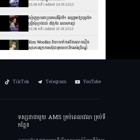
02:04 នាទី | Added: 26.05.2023
ស្ប៉ាញក្លាយជាប្រទេសអឺរ៉ុបទី១ អនុញ្ញាតឱ្យបុគ្គលិក
ស្ត្រីសុំច្បាប់ដល់ ៥ថ្ងៃ/ខែ ពេលមករដូវ
02:08 នាទី | Added: 25.05.2023
Kim WooBin និយាយទាំងរលីងរលោងរឿង
សុខភាពក្រោយតស៊ូជាមួយមហារីកអស់ច្រើនឆ្នាំ
02:26 នាទី | Added: 24.05.2023
មិនធម្មតា! ស្រ្តីខ្មែរម្នាក់ ក្លាយជាម្ចាស់ប្រាសាទ
Branderbourg នៃប្រទេសលុចហ្សំបួរ
03:04 នាទី | Added: 23.05.2023
TikTok
Telegram
YouTube
អ្នកណាខ្លះជាកំពូលតារាដែលមានឥទ្ធិពលជាងគេ
នៅក្នុងប្រទេសកូរ៉េឆ្នាំ ២០២៣
05:33 នាទី | Added: 22.05.2023
ឪពុកតែ១ តែកូនប្រុសស្រី របស់ ឈិន ឡុង មាន
ទស្សនាជាមួយ AMS គ្រប់ពេលវេលា គ្រប់ទី
វាសនាខុសគ្នាដូចមេឃនិងដី
កន្លែង
03:41 នាទី | Added: 19.05.2023
Jun JiHyun សម្ងំទិញផ្ទះជិត ១០ លានដុល្លារ