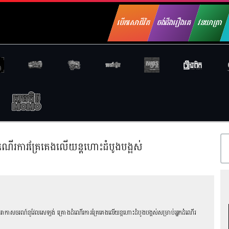
បើកសោជីវិត
ចង់ដឹងរឿងគេ
វនយាត្រា
ណើរការគ្រែគេងលើយន្តហោះដំបូងបង្អស់
ុមហ៊ុនអាកាសចរណ៍នូវែលសេឡង់ គ្រោងដំណើរការគ្រែគេងលើយន្តហោះដំបូងបង្អស់សម្រាប់អ្នកដំណើរ