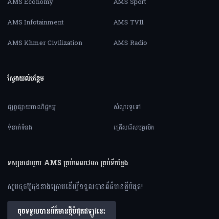
AMS Economy
AMS Sport
AMS Infotainment
AMS TV11
AMS Khmer Civilization
AMS Radio
ស្វែងយល់បន្ថែម
ផ្សព្វផ្សាយពាណិជ្ជកម្ម
សំណួរទូទៅ
ទំនាក់ទំនង
ជ្រើសរើសបុគ្គលិក
ទស្សនាជាមួយ AMS គ្រប់ពេលវេលា គ្រប់ទីកន្លែង
សូមចុចប៊ូតុងខាងក្រោមដើម្បីទទួលបានព័ត៌មានថ្មីបំផុត!
ចុចទទួលបានព័ត៌មានថ្មីបំផុតឥឡូវនេះ