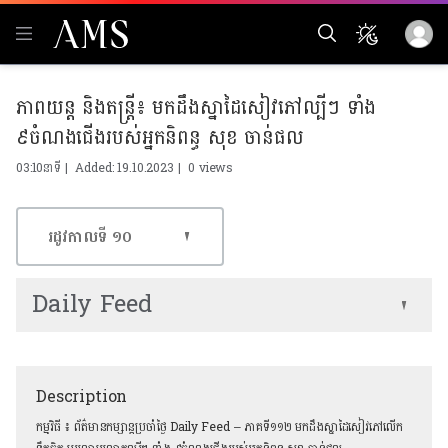
ភាពយន្ត និងតន្ត្រី៖ មកដឹងស្នាដៃសៀវភៅល្បីៗ ទាំង
៩ចំណងជើងរបស់អ្នកនិពន្ធ សុខ ចាន់ផល
03:10នាទី | Added: 19.10.2023 |
0 views
រដូវកាលទី​ ១០
Daily Feed
Description
កម្មវិធី ៖ ព័ត៌មានកម្សាន្ដប្រចាំថ្ងៃ Daily Feed – ភាគទី១១២ មកដឹងស្នាដៃសៀវភៅលើក