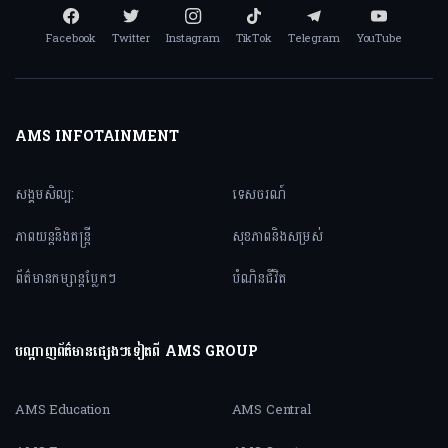
Facebook
Twitter
Instagram
TikTok
Telegram
YouTube
AMS INFOTAINMENT
សង្គមសិល្ប:
ទេសចរណ៍
ភាពយន្តនិងតន្ត្រី
សុខភាពនិងសម្រស់
ព័ត៌មានកម្សាន្តប្លែកៗ
បំណិនជីវិត
បណ្តាញព័ត៌មានផ្សេងៗទៀតពី AMS GROUP
AMS Education
AMS Central