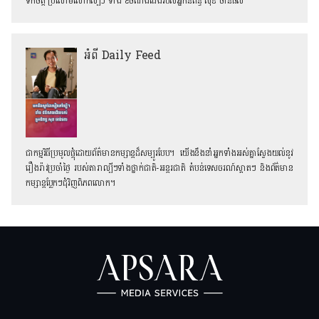
ទឹកចិត្ត ប្រលោមលោកល្បីៗ ទាំង ៩ចំណងជើងរបស់អ្នកនិពន្ធ សុខ ចាន់ផល
អំពី Daily Feed
ជាកម្មវិធីប្រមូលផ្ដុំដោយព័ត៌មានកម្សាន្តដ៏សម្បូរបែប។ យើងនឹងនាំអ្នកទាំងអស់គ្នាស្វែងយល់នូវ
រឿងរ៉ាវប្រចាំថ្ងៃ របស់តារាល្បីៗទាំងថ្នាក់ជាតិ-អន្តរជាតិ តំបន់ទេសចរណ៍ស្អាតៗ និង​ព័ត៌មាន
កម្សាន្តប្លែកៗជុំវិញពិភពលោក។