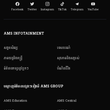
Facebook
Twitter
Instagram
TikTok
Telegram
YouTube
AMS INFOTAINMENT
សង្គមសិល្ប:
ទេសចរណ៍
ភាពយន្តនិងតន្ត្រី
សុខភាពនិងសម្រស់
ព័ត៌មានកម្សាន្តប្លែកៗ
បំណិនជីវិត
បណ្តាញព័ត៌មានផ្សេងៗទៀតពី AMS GROUP
AMS Education
AMS Central