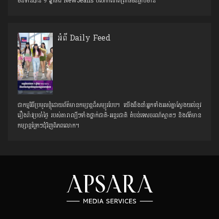
មិនទាន់បាន ១ ឆ្នាំផង NewJeans បំបែកកំណត់ត្រាធំមិនធ្លាប់មាន
អំពី Daily Feed
ជាកម្មវិធីប្រមូលផ្ដុំដោយព័ត៌មានកម្សាន្តដ៏សម្បូរបែប។ យើងនឹងនាំអ្នកទាំងអស់គ្នាស្វែងយល់នូវ
រឿងរ៉ាវប្រចាំថ្ងៃ របស់តារាល្បីៗទាំងថ្នាក់ជាតិ-អន្តរជាតិ តំបន់ទេសចរណ៍ស្អាតៗ និង​ព័ត៌មាន
កម្សាន្តប្លែកៗជុំវិញពិភពលោក។