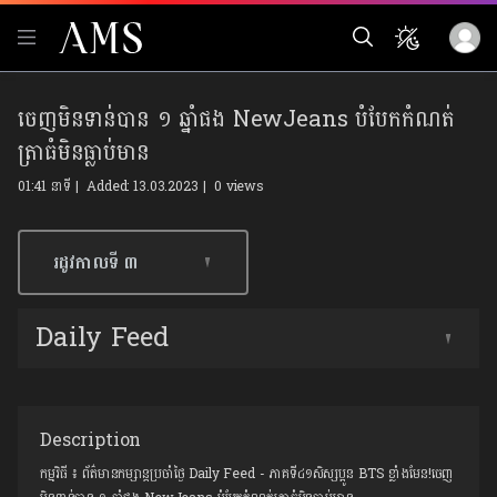
ចេញមិនទាន់បាន ១ ឆ្នាំផង NewJeans បំបែកកំណត់
ត្រាធំមិនធ្លាប់មាន
01:41 នាទី | Added: 13.03.2023 |
0 views
រដូវកាលទី​ ៣
Daily Feed
Description
កម្មវិធី​ ៖ ព័ត៌មានកម្សាន្ដប្រចាំថ្ងៃ Daily Feed - ភាគទី៤១សិស្សប្អូន BTS ខ្លាំងមែន!ចេញ