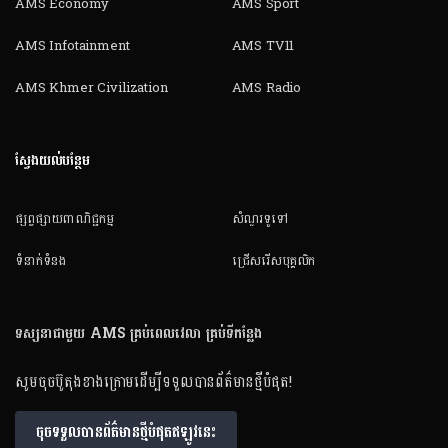
AMS Economy
AMS Sport
AMS Infotainment
AMS TV11
AMS Khmer Civilization
AMS Radio
ស្វែងយល់បន្ថែម
ផ្សព្វផ្សាយពាណិជ្ជកម្ម
សំណួរទូទៅ
ទំនាក់ទំនង
ជ្រើសរើសបុគ្គលិក
ទស្សនាជាមួយ AMS គ្រប់ពេលវេលា គ្រប់ទីកន្លែង
សូមចុចប៊ូតុងខាងក្រោមដើម្បីទទួលបានព័ត៌មានថ្មីបំផុត!
ចុចទទួលបានព័ត៌មានថ្មីបំផុតឥឡូវនេះ