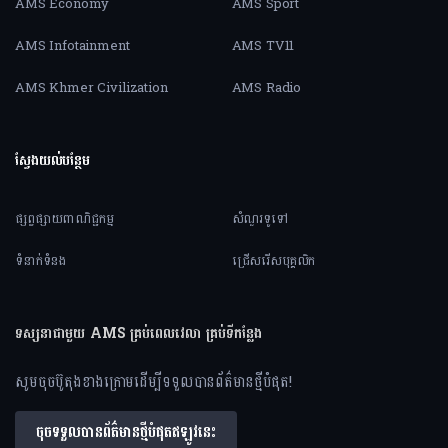
AMS Economy
AMS Sport
AMS Infotainment
AMS TV11
AMS Khmer Civilization
AMS Radio
ស្វែងយល់បន្ថែម
ផ្សព្វផ្សាយពាណិជ្ជកម្ម
សំណួរទូទៅ
ទំនាក់ទំនង
ជ្រើសរើសបុគ្គលិក
ទស្សនាជាមួយ AMS គ្រប់ពេលវេលា គ្រប់ទីកន្លែង
សូមចុចប៊ូតុងខាងក្រោមដើម្បីទទួលបានព័ត៌មានថ្មីបំផុត!
ចុចទទួលបានព័ត៌មានថ្មីបំផុតឥឡូវនេះ