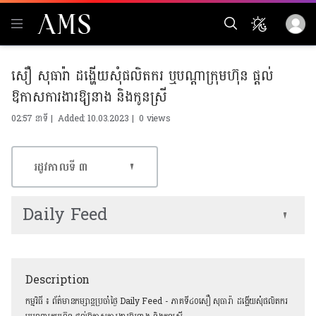
សឿ សុធារ៉ា ដង្ហើយសុំផលិតករ ឬបណ្តាក្រុមហ៊ុន ផ្តល់
ឱកាសការងារឱ្យនាង និងកូនស្រី
02:57 នាទី | Added: 10.03.2023 |
0 views
រដូវកាលទី​ ៣
Daily Feed
Description
កម្មវិធី​ ៖ ព័ត៌មានកម្សាន្ដប្រចាំថ្ងៃ Daily Feed - ភាគទី៤០សឿ សុធារ៉ា ដង្ហើយសុំផលិតករ