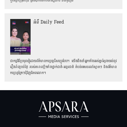
ឬបណ្តាក្រុមហ៊ុន ផ្តល់ឱកាសការងារឱ្យនាង និងកូនស្រី
អំពី Daily Feed
ជាកម្មវិធីប្រមូលផ្ដុំដោយព័ត៌មានកម្សាន្តដ៏សម្បូរបែប។ យើងនឹងនាំអ្នកទាំងអស់គ្នាស្វែងយល់នូវ
រឿងរ៉ាវប្រចាំថ្ងៃ របស់តារាល្បីៗទាំងថ្នាក់ជាតិ-អន្តរជាតិ តំបន់ទេសចរណ៍ស្អាតៗ និង​ព័ត៌មាន
កម្សាន្តប្លែកៗជុំវិញពិភពលោក។