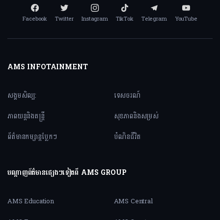
Facebook
Twitter
Instagram
TikTok
Telegram
YouTube
AMS INFOTAINMENT
សង្គមសិល្ប:
ទេសចរណ៍
ភាពយន្តនិងតន្ត្រី
សុខភាពនិងសម្រស់
ព័ត៌មានកម្សាន្តប្លែកៗ
បំណិនជីវិត
បណ្តាញព័ត៌មានផ្សេងៗទៀតពី AMS GROUP
AMS Education
AMS Central