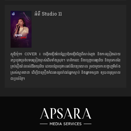
អំពី Studio 11
ស្ទូឌីយ៉ូ១១ COVER ៖ បង្កើតឡើងបែបច្នៃប្រឌិតឡើងវិញពីសាច់ភ្លេង និងការច្រៀងដោយ
រក្សានូវទម្រង់បទចម្រៀងម្ចាស់ដើមទាំងស្រុង។ មាតិកានេះ នឹងបញ្ជ្រាបអត្ថន័យ និងរូបភាពនៃ
គ្រប់រឿងរ៉ាវរបស់ជិវិតយុវវ័យ ដោយបន្ថែមនូវការអប់រំបែបប្រយោល រួមជាមួយការបង្ហាញទីតាំង
ស្រស់ស្អាតនានា ដើម្បីជាគ្រឿងកំដរអារម្មណ៍ដល់អ្នកស្ដាប់ និងអ្នកទស្សនា ឲ្យបានធូរស្រាល
ជាប្រចាំថ្ងៃ។