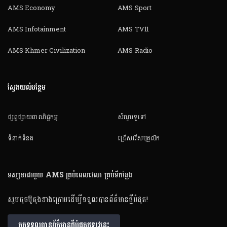
AMS Economy
AMS Sport
AMS Infotainment
AMS TV11
AMS Khmer Civilization
AMS Radio
ស្វែងយល់បន្ថែម
ផ្សព្វផ្សាយពាណិជ្ជកម្ម
សំណួរទូទៅ
ទំនាក់ទំនង
ជ្រើសរើសបុគ្គលិក
ទស្សនាជាមួយ AMS គ្រប់ពេលវេលា គ្រប់ទីកន្លែង
សូមចុចប៊ូតុងខាងក្រោមដើម្បីទទួលបានព័ត៌មានថ្មីបំផុត!
ចុចទទួលបានព័ត៌មានថ្មីបំផុតឥឡូវនេះ