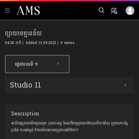
ព្យាយាមគ្មានន័យ
04:30 នាទី | Added: 13.09.2021 |
0 views
រដូវកាលទី​ ១
Studio 11
Description
អាជីវកម្មក្រចកមើលមួយភ្លេត ដូចសាមញ្ញ តែអាជីវកម្មមួយនេះមិនខុសពីជាងគំនូរ ត្រូវការការច្នៃ
ប្រឌិត ការអត់ធ្មត់ និងបត់បែនតាមតម្រូវការអតិថិជន។