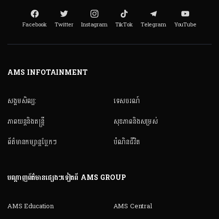
Facebook
Twitter
Instagram
TikTok
Telegram
YouTube
AMS INFOTAINMENT
សង្គមសិល្ប:
ទេសចរណ៍
ភាពយន្តនិងតន្ត្រី
សុខភាពនិងសម្រស់
ព័ត៌មានកម្សាន្តប្លែកៗ
បំណិនជីវិត
បណ្តាញព័ត៌មានផ្សេងៗទៀតពី AMS GROUP
AMS Education
AMS Central