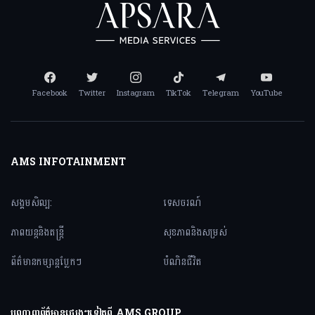
Facebook
Twitter
Instagram
TikTok
Telegram
YouTube
AMS INFOTAINMENT
សង្គមសិល្ប:
ទេសចរណ៍
ភាពយន្តនិងតន្ត្រី
សុខភាពនិងសម្រស់
ព័ត៌មានកម្សាន្តប្លែកៗ
បំណិនជីវិត
បណ្តាញព័ត៌មានផ្សេងៗទៀតពី AMS GROUP