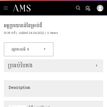
អត្ថប្រយោជន៍នៃគ្រាប់ជី
01:39 នាទី | Added: 04.04.2022 |
0 views
រដូវកាលទី​ ១
ប្រអប់បៃតង
Description