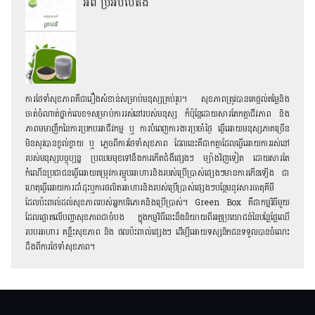
អំពី ប្រអប់បៃតង
ការថែទាំសុខភាពគឺជារឿងសំខាន់សម្រាប់មនុស្សគ្រប់រូប។ សុខភាពត្រូវបានគេផ្តល់តម្លៃនិង
ចាត់ចំណាត់ថ្នាក់លេខ១សម្រាប់ការរស់នៅរបស់មនុស្ស ក៏ប៉ុន្តែដោយសារតែកត្តាជីវភាព និង
ភាពមមាញឹកនៃការប្រកបអាជីវកម្ម ឬ ការបំពេញការងារប្រចាំថ្ងៃ ធ្វើអោយមនុស្សភាគច្រើន
មិនសូវបានខ្វល់ខ្វាយ ឬ ភ្លេចពីការថែទាំសុខភាព ដែលនេះគឺជាកត្តាដែលធ្វើអោយការរស់នៅ
របស់មនុស្សបច្ចុប្បន្ន ប្រឈមមុខទៅនឹងការកើតជំងឺផ្សេងៗ ម្យ៉ាងវិញទៀត ដោយសារតែ
កំណើនប្រជាជនធ្វើអោយតម្រូវការម្ហូបអាហារនិងរបស់ប្រើប្រាស់ផ្សេងៗមានការកើនឡើង ជា
ហេតុធ្វើអោយការដាំដុះឬការផលិតអាហារនិងរបស់ប្រើប្រាស់ផ្សេងៗបន្ថែមនូវសារធាតុគីមី
ដែលប៉ះពាល់ដល់សុខភាពរបស់អ្នកបរិភោគនិងប្រើប្រាស់។ Green Box គឺជាកម្មវិធីមួយ
ដែលផ្តោតលើបញ្ហាសុខភាពជាចំបង ក្នុងកម្មវិធីនេះនឹងនិយាយពីអត្ថប្រយោជន៍នៃបន្លែផ្លែឈើ
របបអាហារ គន្លឹះសុខភាព និង ផលប៉ះពាល់ផ្សេងៗ ដើម្បីអោយទស្សនិកជនទទួលបានចំណេះ
ដឹងពីការថែទាំសុខភាព។