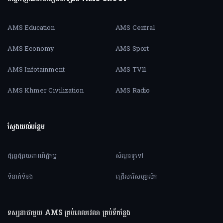
AMS Education
AMS Central
AMS Economy
AMS Sport
AMS Infotainment
AMS TV11
AMS Khmer Civilization
AMS Radio
ស្វែងយល់បន្ថែម
ផ្សព្វផ្សាយពាណិជ្ជកម្ម
សំណួរទូទៅ
ទំនាក់ទំនង
ជ្រើសរើសបុគ្គលិក
ទស្សនាជាមួយ AMS គ្រប់ពេលវេលា គ្រប់ទីកន្លែង