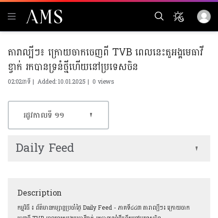
តារាល្បីៗ៖ ក្រោយចាកចេញពី TVB ពេលនេះតួអង្គមេធាវី
ខ្វាក់ រកបានទ្រនំថ្មីហើយនៅប្រទេសចិន
02:02នាទី | Added: 10.01.2025 |
0 views
រដូវកាលទី​ ១១
Daily Feed
Description
កម្មវិធី​ ៖ ព័ត៌មានកម្សាន្ដប្រចាំថ្ងៃ Daily Feed - ភាគទី៤៤៣ តារាល្បីៗ៖ ក្រោយចាក