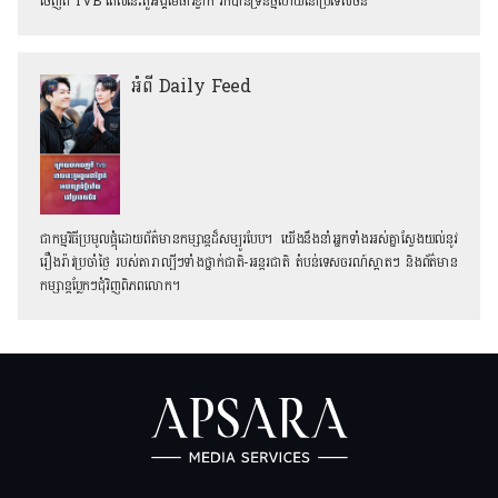
ចេញពី TVB ពេលនេះតួអង្គមេធាវីខ្វាក់ រកបានទ្រនំថ្មីហើយនៅប្រទេសចិន
អំពី Daily Feed
ជាកម្មវិធីប្រមូលផ្ដុំដោយព័ត៌មានកម្សាន្តដ៏សម្បូរបែប។ យើងនឹងនាំអ្នកទាំងអស់គ្នាស្វែងយល់នូវ
រឿងរ៉ាវប្រចាំថ្ងៃ របស់តារាល្បីៗទាំងថ្នាក់ជាតិ-អន្តរជាតិ តំបន់ទេសចរណ៍ស្អាតៗ និង​ព័ត៌មាន
កម្សាន្តប្លែកៗជុំវិញពិភពលោក។