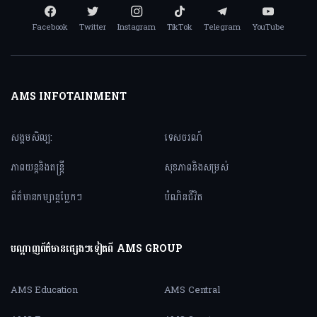
Facebook
Twitter
Instagram
TikTok
Telegram
YouTube
AMS INFOTAINMENT
សង្គមសិល្ប:
ទេសចរណ៍
ភាពយន្តនិងតន្ត្រី
សុខភាពនិងសម្រស់
ព័ត៌មានកម្សាន្តប្លែកៗ
បំណិនជីវិត
បណ្តាញព័ត៌មានផ្សេងៗទៀតពី AMS GROUP
AMS Education
AMS Central