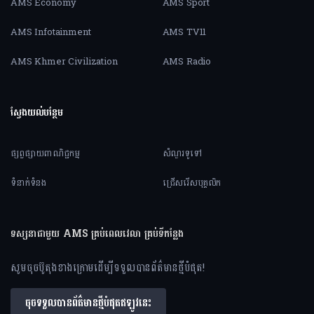
AMS Economy
AMS Sport
AMS Infotainment
AMS TV11
AMS Khmer Civilization
AMS Radio
ស្វែងយល់បន្ថែម
ផ្សព្វផ្សាយពាណិជ្ជកម្ម
សំណួរទូទៅ
ទំនាក់ទំនង
ជ្រើសរើសបុគ្គលិក
ទស្សនាជាមួយ AMS គ្រប់ពេលវេលា គ្រប់ទីកន្លែង
សូមចុចប៊ូតុងខាងក្រោមដើម្បីទទួលបានព័ត៌មានថ្មីបំផុត!
ចុចទទួលបានព័ត៌មានថ្មីបំផុតឥឡូវនេះ