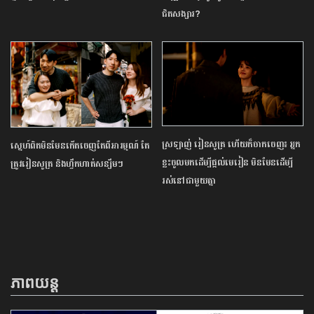
ជិតសង្សារ?
ស្រឡាញ់ រៀនសូត្រ ហើយក៏ចាកចេញ៖ អ្នក
ស្នេហ៍ពិតមិនមែនកើតចេញតែពីអារម្មណ៍ តែ
ខ្លះចូលមកដើម្បីផ្ដល់មេរៀន មិនមែនដើម្បី
ត្រូវរៀនសូត្រ និងហ្វឹកហាត់សន្សឹមៗ
រស់នៅជាមួយគ្នា
ភាពយន្ត