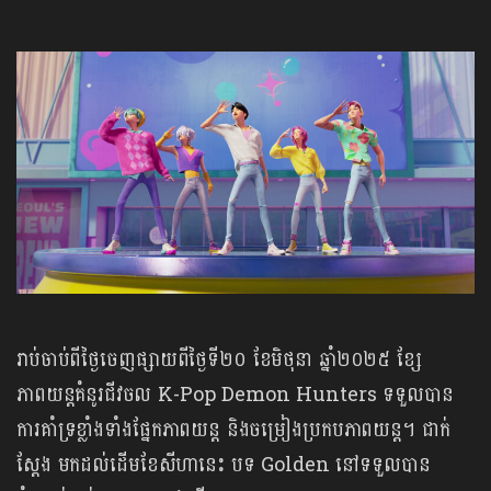
រាប់ចាប់ពីថ្ងៃចេញផ្សាយពីថ្ងៃទី២០ ខែមិថុនា ឆ្នាំ២០២៥ ខ្សែ
ភាពយន្តគំនូរជីវចល K-Pop Demon Hunters ទទួលបាន
ការគាំទ្រខ្លាំងទាំងផ្នែកភាពយន្ត និងចម្រៀងប្រកបភាពយន្ត។ ជាក់
ស្ដែង មកដល់ដើមខែសីហានេះ បទ Golden នៅទទួលបាន