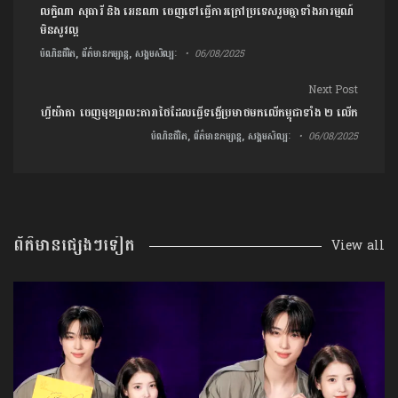
លក្ខិណា សុធារី និង អេនណា ចេញទៅធ្វើការក្រៅប្រទេសរួមគ្នាទាំងអារម្មណ៍
មិនសូវល្អ
បំណិនជីវិត, ព័ត៌មានកម្សាន្ត, សង្គមសិល្បៈ
06/08/2025
Next Post
ហ្វីយ៉ាតា ចេញមុខព្រលះតារាថៃដែលធ្វើទង្វើប្រមាថមកលើកម្ពុជាទាំង ២ លើក
បំណិនជីវិត, ព័ត៌មានកម្សាន្ត, សង្គមសិល្បៈ
06/08/2025
ព័ត៌មានផ្សេងៗទៀត
View all