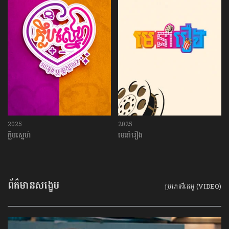
2025
2025
ក្លឹបស្នេហ៍
មេនាំរឿង
ព័ត៌មានសង្ខេប
ប្រភេទវីដេអូ (VIDEO)