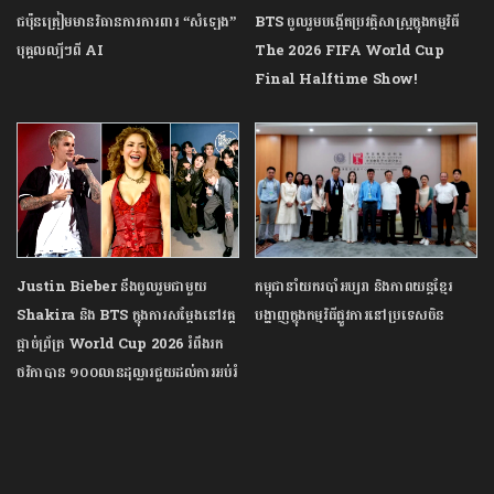
ជប៉ុនត្រៀមមានវិធានការការពារ “សំឡេង”
BTS ចូលរួមបង្កើតប្រវត្តិសាស្ត្រក្នុងកម្មវិធី
បុគ្គលល្បីៗពី AI
The 2026 FIFA World Cup
Final Halftime Show!
Justin Bieber នឹងចូលរួមជាមួយ
កម្ពុជា​នាំ​យក​របាំ​អប្សរា និង​ភាពយន្ត​ខ្មែរ
Shakira និង BTS ក្នុងការសម្ដែងនៅវគ្គ
បង្ហាញ​ក្នុង​កម្មវិធី​ផ្លូវ​ការ​នៅ​ប្រទេស​ចិន
ផ្ដាច់ព្រ័ត្រ World Cup 2026 រំពឹងរក
ថវិកាបាន ១០០លានដុល្លារជួយដល់ការអប់រំ
ពិភពលោក