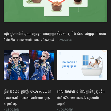
រដូវភ្លៀងមកដល់ អ្នកមានកូនតូច អាចប្រើប្រាស់វិធីសាស្រ្តទាំង ៥នេះ ដេញមូសបានតាម
បែបធម្មជាតិ​
,
,
បំណិនជីវិត
បទយកការណ៍
សុខភាពនិងសម្រស់
• 09/04/2026
ត្រឹម ២០២៥ មួយឆ្នាំ G-Dragon រក
ពេលវេលាទាំង ៥ ដែលអ្នកមិនគួរងូតទឹក​
ចំណូលបានជាង ៤៤ លានដុល្លារ
ព្រោះអាចមានផលប៉ះពាល់ដល់សុខភាព
,
,
,
,
បទយកការណ៍
របាយការណ៍ព័ត៌មានកម្សាន្ត
បំណិនជីវិត
បទយកការណ៍
សុខភាពនិង
សង្គមសិល្បៈ
សម្រស់
• 08/04/2026
• 10/03/2026