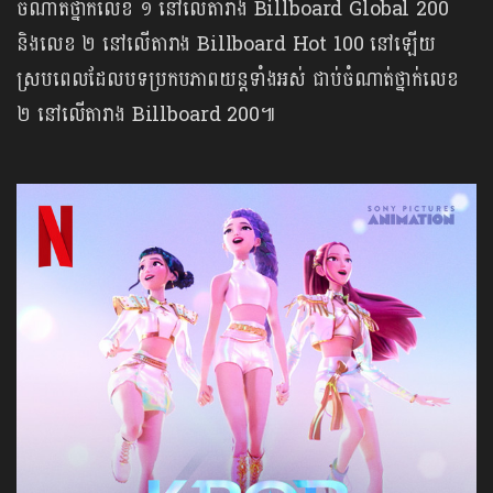
ចំណាត់ថ្នាក់លេខ ១ នៅលើតារាង Billboard Global 200
និងលេខ ២ នៅលើតារាង Billboard Hot 100 នៅឡើយ
ស្របពេលដែលបទប្រកបភាពយន្តទាំងអស់ ជាប់ចំណាត់ថ្នាក់លេខ
២ នៅលើតារាង Billboard 200៕