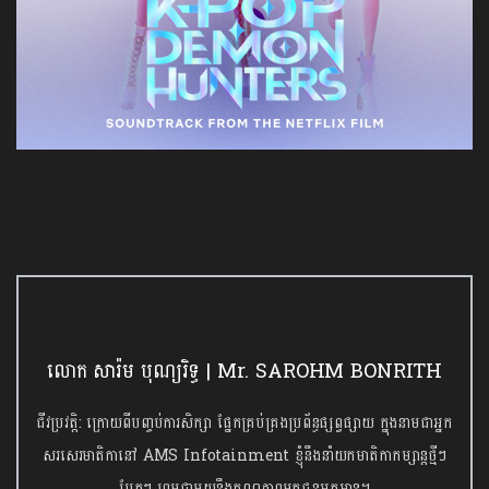
លោក សារ៉ម បុណ្យរិទ្ធ | Mr. SAROHM BONRITH
ជីវប្រវត្តិ: ក្រោយពីបញ្ចប់ការសិក្សា ផ្នែកគ្រប់គ្រងប្រព័ន្ធផ្សព្វផ្សាយ ក្នុងនាមជាអ្នក
សរសេរមាតិកានៅ AMS Infotainment ខ្ញុំនឹងនាំយកមាតិកាកម្សាន្តថ្មីៗ
ប្លែកៗ ព្រមជាមួយនឹងគុណភាពមកជូនអ្នកអាន។