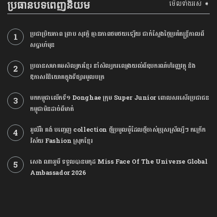
មើលទាំងអស់ ➧
ប្រធានបទពេញនិយម
ប្រជាប្រិយភាព ព្រាប សុវត្ថិ គ្មានភាពថមថយឡើយ ជាក់ស្ដែងថ្ងៃប្រគំតន្រ្តីកាលពី
សប្ដាហ៍មុន
ប្រធានសមាគមសិល្បករខ្មែរ នាំសិល្បករឈ្វេងយល់ពីឧបករណ៍ហិរញ្ញវត្ថុ និង
ឱកាសវិនិយោគក្នុងទីផ្សារមូលបត្រ
មកកម្ពុជាលើកទី១ Donghae ក្រុម Super Junior ពោលសរសើរប្រជាជន
កម្ពុជាមិនដាច់ពីមាត់
អូលីវ៉ា គង់ បញ្ចេញ ​collection ថ្មី​ប្រមូល​ម៉ូដែល​ថ្មីចាស់ប្រុសស្រីល្បីៗ កក្រើក
វិស័យ Fashion ស្រុកខ្មែរ
សេង ណាអូមី ទទួលបានមកុដ Miss Face Of The Universe Global
Ambassador 2026