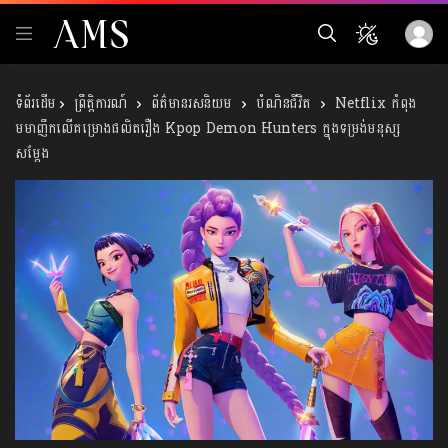
ព្រឹត្តិការណ៍
ព័ត៌មានរសនិយម
បំណិនជីវិត
Netflix កំពុង
មមាញឹកលើគម្រោងផលិតរឿង Kpop Demon Hunters ក្នុងទម្រង់មនុស្ស
សម្ដែង