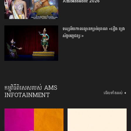
Ambassador 2026
ទស្សនីយភាពល្ខោនក្បាច់បុរាណ «រឿង ខ្យង
ស័ង្ខបញ្ជជន្យៈ»
កម្មវិធីពិសេសរបស់ AMS
មើលទាំងអស់ ➧
INFOTAINMENT