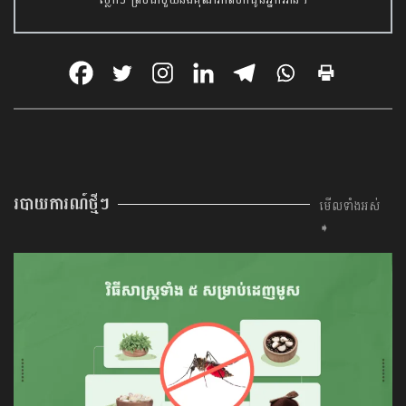
របាយការណ៍ថ្មីៗ
មើលទាំងអស់
➧