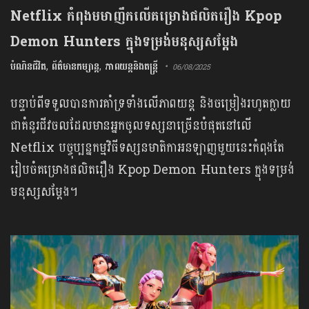
Netflix កំពុងមមាញឹកលើគម្រោងផលិតរឿង Kpop
Demon Hunters ក្នុងទម្រង់មនុស្សសម្ដែង
បំណិនជីវិត
,
ព័ត៌មានកម្សាន្ត
,
ភាពយន្តនិងតន្រ្តី
06/08/2025
បន្ទាប់ពីទទួលបានការគាំទ្រទាំងលើភាពយន្ត និងចម្រៀងរហូតក្លាយ
ជាគំនូរជីវចលដែលមានអ្នកចូលទស្សនាច្រើនបំផុតនៅលើ
Netflix បច្ចុប្បន្នកម្មវិធីទស្សនមាតិកាអនឡាញមួយនេះកំពុងតែ
រៀបចំគម្រោងផលិតរឿង Kpop Demon Hunters ក្នុងទម្រង់
មនុស្សសម្ដែង។