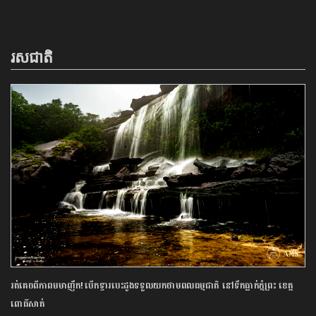
រសជាតិ
រត់គេចពីភាពមមាញឹក! បើកទ្វារបេះដូងទទួលយកថាមពលធម្មជាតិ នៅទឹកធ្លាក់ភ្នំព្រះ ខេត្ត
ពោធិ៍សាត់