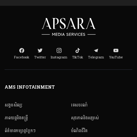
Facebook
Twitter
Instagram
TikTok
Telegram
YouTube
AMS INFOTAINMENT
សង្គមសិល្ប:
ទេសចរណ៍
ភាពយន្តនិងតន្ត្រី
សុខភាពនិងសម្រស់
ព័ត៌មានកម្សាន្តប្លែកៗ
បំណិនជីវិត