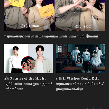
ការប្រកាសឈ្មោះតួសម្តែង ជាយុទ្ធសាស្ត្រពីក្រោយប្រជាប្រិយភាពរបស់រឿងភាគកូរ៉េ
រឿង Painter of the Night
រឿង If Wishes Could Kill
បញ្ចប់ដំណាក់កាលថតជាស្ថាពរ ត្រៀមចាក់
ទទួលបានជោគជ័យ ដោយមិនពឹងពាក់លើ
បញ្ចាំងឆាប់ៗនេះ
ប្រជាប្រិយភាពតួសម្ដែង