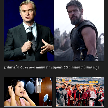
អ្នកដឹកនាំរឿង Odyssey៖ ភាពយន្តខ្លាំងមិនបាច់ពឹង CG ជីវិតពិតមិនបាច់ពឹងស្មាតហ្វូន