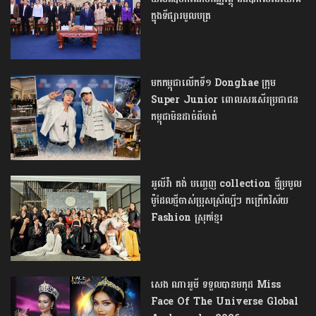
ក្នុងទីផ្សារមូលបត្រ
មកកម្ពុជាលើកទី១ Donghae ក្រុម
Super Junior ពោលសរសើរប្រជាជន
កម្ពុជាមិនដាច់ពីមាត់
អូលីវ៉ា គង់ បញ្ចេញ ​collection ថ្មី​ប្រមូល​
ម៉ូដែល​ថ្មីចាស់ប្រុសស្រីល្បីៗ កក្រើកវិស័យ
Fashion ស្រុកខ្មែរ
សេង ណាអូមី ទទួលបានមកុដ Miss
Face Of The Universe Global