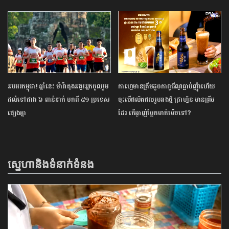
អបអរកម្ពុជា! ឆ្នាំនេះ ម៉ារ៉ាតុង​អង្គរ​អ្នក​ចូលរួម​
កាហ្វេមានគ្រីមដូចកាពូជីណូធ្លាប់ញុំាហើយ
ដល់​ទៅ​ជាង ៦ ពាន់​នាក់ មក​ពី ៥១ ប្រទេស​
ចុះបើផលិតផលរូបរាងថ្មី ដ្រាហ្គិន មានគ្រីម
ផ្សេង​គ្នា
ដែរ តើឆ្ងាញ់ប្លែកមាត់ម៉េចទៅ?
ស្នេហានិងទំនាក់ទំនង