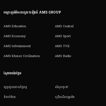
បណ្តាញព័ត៌មានផ្សេងៗទៀតពី AMS GROUP
AMS Education
AMS Central
AMS Economy
AMS Sport
AMS Infotainment
AMS TV11
AMS Khmer Civilization
AMS Radio
ស្វែងយល់បន្ថែម
ផ្សព្វផ្សាយពាណិជ្ជកម្ម
សំណួរទូទៅ
ទំនាក់ទំនង
ជ្រើសរើសបុគ្គលិក