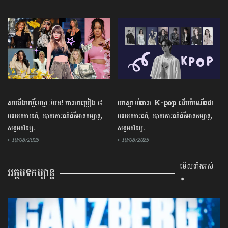
សមនឹងកេរ្តិ៍ឈ្មោះមែន! តារាចម្រៀង ៨
មកស្គាល់តារា K-pop ដើមកំណើតជា
រូបនេះ ជាសេដ្ឋីនីសម្បូរទ្រព្យសម្បត្តិច្រើន
ជនជាតិចិនទាំង ៩រូប ល្បីល្បាញលំដាប់
,
,
,
,
បទយកការណ៍
របាយការណ៍ព័ត៌មានកម្សាន្ត
បទយកការណ៍
របាយការណ៍ព័ត៌មានកម្សាន្ត
បំផុតលើពិភពលោក
ពិភពលោក
សង្គមសិល្បៈ
សង្គមសិល្បៈ
• 19/08/2025
• 19/08/2025
មើលទាំងអស់
អត្ថបទកម្សាន្ត
➧