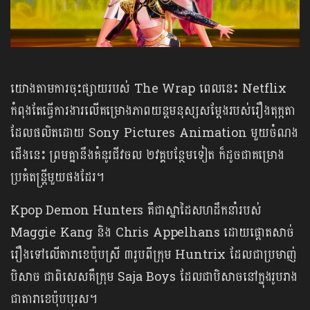
យោងតាមការចុះផ្សាយរបស់ The Wrap ពេលនេះ Netflix
កំពុងតែធ្វើការងារលើគម្រោងភាពយន្តមនុស្សសម្ដែងរបស់រឿងតុក្កតា
ដែលផលិតដោយ Sony Pictures Animation មួយចំណង
ជើងនេះ ព្រមគ្នានឹងគំនូរជីវចល ២វគ្គបន្ថែមទៀត ក៏ដូចជាគម្រោង
ប្រគំតន្ត្រីមួយផងដែរ។
Kpop Demon Hunters គឺជាស្នាដៃសហដឹកនាំរបស់
Maggie Kang និង Chris Appelhans ដោយផ្ដោតសាច់
រឿងទៅលើតារាខេប៉ុបស្រី ៣រូបពីក្រុម Huntrix ដែលជាប្រមាញ់
បិសាច ជាពិសេសគឺក្រុម Saja Boys ដែលជាបិសាចនៅក្នុងរូបរាង
ជាតារាខេប៉ុបបុរស។