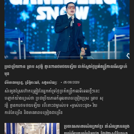
ប្រជាប្រិយភាព ព្រាប សុវត្ថិ គ្មានភាពថមថយឡើយ ជាក់ស្ដែងថ្ងៃប្រគំតន្រ្តីកាលពីសប្ដាហ៍
មុន
,
,
ព័ត៌មានកម្សាន្ត
ព្រឹត្តិការណ៍
សង្គមសិល្បៈ
• 05/08/2026
សំឡេង​ស្រែ​ហ៊ោកញ្ជ្រៀវ​នៃ​អ្នក​គាំទ្រ​ថ្ងៃ​ប្រគំ​តន្ត្រី​កាលពី​ពេល​ថ្មី​ៗ​នេះ
បញ្ជាក់​យ៉ាង​ច្បាស់​ថា ប្រជាប្រិយភាព​កំពូល​តារា​ចម្រៀង​ប្រុស ព្រាប សុ
វត្ថិ គ្មាន​ការ​ថមថយ​ឡើយ បើ​ទោះ​ជា​ម្ចាស់​បទ «ម្ចាស់​បេះដូង» វ័យ​
កាន់តែ​ច្រើន និង​មាន​តារា​ចម្រៀង​ជាច្រើន​
ប្រធានសមាគមសិល្បករខ្មែរ នាំសិល្បករឈ្វេង
យល់ពីឧបករណ៍ហិរញ្ញវត្ថុ និងឱកាសវិនិយោគ