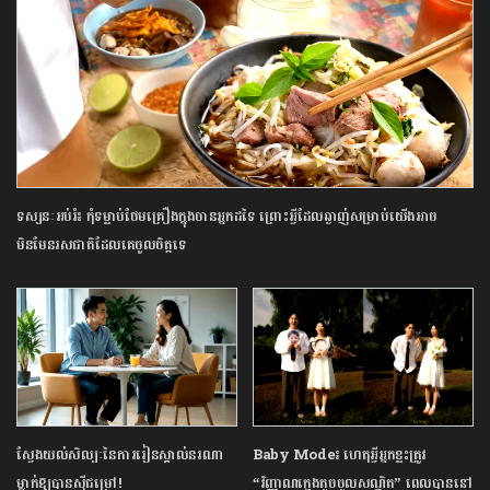
ទស្សនៈអប់រំ៖ កុំទម្លាប់ថែមគ្រឿងក្នុងចានអ្នកដទៃ ព្រោះអ្វីដែលឆ្ងាញ់សម្រាប់យើងអាច
មិនមែនរសជាតិដែលគេចូលចិត្តទេ
ស្វែងយល់សិល្បៈនៃការរៀនស្គាល់នរណា
Baby Mode៖ ហេតុអ្វីអ្នកខ្លះត្រូវ
ម្នាក់ឱ្យបានស៊ីជម្រៅ!
“វិញ្ញាណក្មេងតូចចូលសណ្ឋិត” ពេលបាននៅ