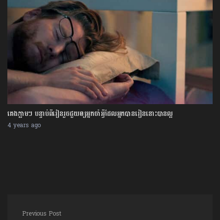
គេងភ្លាមៗ បន្ទាប់ពីរៀនរួចជួយឲ្យអ្នកចាំអ្វីដែលអ្នកបានរៀននោះបានល្អ
4 years ago
Post navigation
Previous Post