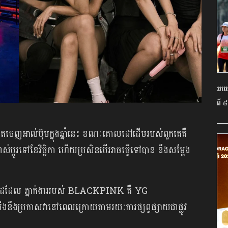
អបអរ
ពី ៥
ែចេញអាល់ប៊ុមក្នុងឆ្នាំនេះ ខណៈគោលដៅដើមរបស់ពួកគេគឺ
ាស់ប្តូរទៅខែវិច្ឆិកា ហើយប្រសិនបើអាចធ្វើទៅបាន នឹងសម្តែង
ថ្ងៃដដែល ភ្នាក់ងាររបស់ BLACKPINK គឺ YG
ឹងប្រកាសវានៅពេលក្រោយតាមរយៈការផ្សព្វផ្សាយជាផ្លូវ