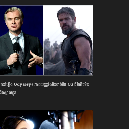
ដឹកនាំរឿង Odyssey៖ ភាពយន្តខ្លាំងមិនបាច់ពឹង CG ជីវិតពិតមិន
ពឹងស្មាតហ្វូន