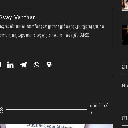
r. Svay Vanthan
អ្នកផលិតមាតិកា និងការីនិពន្ធនៅក្រុមហ៊ុនប្រព័ន្ធផ្សព្វផ្សាយក្នុងស្រុករួមមាន
តិកាបណ្ដាញសង្គមនានា។ បច្ចុប្បន្ន វ៉ាន់ថន ជាការីនិពន្ធនៃ AMS
ដំ
No
មើលទាំងអស់
្ត
➧
ភា