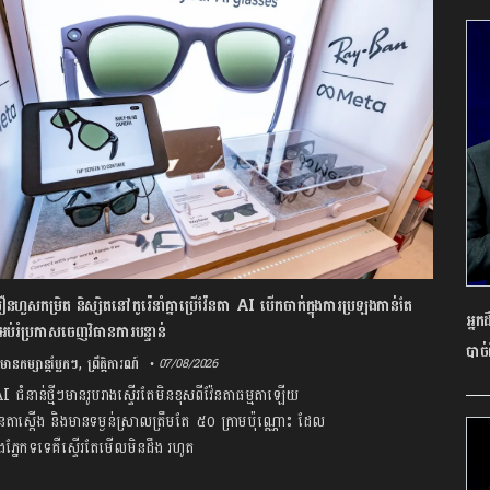
ឿនហួសកម្រិត និស្សិតនៅកូរ៉េនាំគ្នាប្រើវ៉ែនតា AI បើកចាក់ក្នុងការប្រឡងកាន់តែ
អ្នក
អប់រំប្រកាសចេញវិធានការបន្ទាន់
បាច់
,
៌មានកម្សាន្តប្លែកៗ
ព្រឹត្តិការណ៍
• 07/08/2026
តា AI ជំនាន់ថ្មីៗមានរូបរាងស្ទើរតែមិនខុសពីវ៉ែនតាធម្មតាឡើយ
ាស្តើង និងមានទម្ងន់ស្រាលត្រឹមតែ ៥០ ក្រាមប៉ុណ្ណោះ ដែល
ភ្នែកទទេគឺស្ទើរតែមើលមិនដឹង រហូត