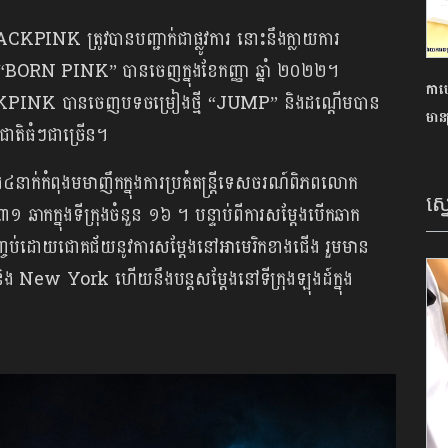
KPINK ត្រូវបានបញ្ជាក់ជាផ្លូវការ នោះនឹងក្លាយការ
ប៊ុម “BORN PINK” បានចេញក្នុងខែកញ្ញា ឆ្នាំ ២០២២។
កាហ្
CKPINK បានចេញបទចម្រៀងថ្មី “JUMP” និងដណ្តើមបាន
មានគ
តរជាតិធំៗជាច្រើន។
៤នាក់កំពុងមមាញឹកក្នុងការប្រគំតន្ត្រីទេសចរណ៍ពិភពលោក
ស្
កក្នុងទីក្រុងចំនួន ១៦ ។ បន្ទាប់ពីការសម្ដែងបើកឆាក
ានបញ្ចប់ដោយជោគជ័យនូវការសម្ដែងនៅអាមេរិកខាងជើង រួមមាន
 New York ហើយនឹងបន្តសម្តែងនៅទីក្រុងឡុងដ៍ក្នុង