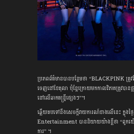
ប្រភពព័ត៌មានបានបន្ថែមថា “BLACKPINK ត្រូវត
ចេញនៅខែតុលា ប៉ុន្តែក្រោយមកកាលវិភាគត្រូវបានផ្ល
នៅលើឆាកតន្ត្រីផ្សេងៗ”។
ឆ្លើយតបទៅនឹងសេចក្ដីរាយការណ៍ខាងលើនេះ ក្នុង
Entertainment បាននិយាយយ៉ាងខ្លីថា “ពួកយើងន
ការ” ។