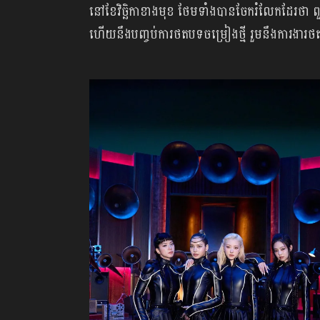
នៅខែវិច្ឆិកាខាងមុខ ថែមទាំងបាន​ចែករំលែក​ដែរ​ថា ពួក
ហើយ​នឹង​បញ្ចប់​ការ​ថត​បទ​ចម្រៀង​ថ្មី រួម​នឹង​ការងារ