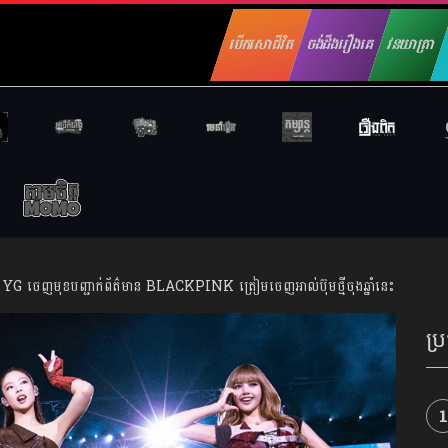
បើកសោជីវិត
ចង់ដឹងរឿងគេ
វនយាត្រា
YG ចេញមុខបញ្ជាក់ព័ត៌មាន BLACKPINK ត្រៀមចេញអាល់ប៊ុមថ្មីចុងឆ្នាំនេះ
ប