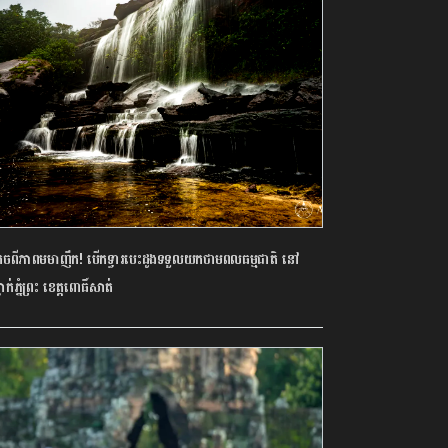
គេចពីភាពមមាញឹក! បើកទ្វារបេះដូងទទួលយកថាមពលធម្មជាតិ នៅ
លាក់ភ្នំព្រះ ខេត្តពោធិ៍សាត់