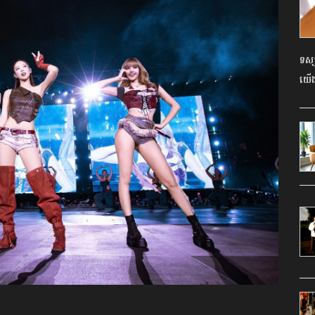
ទស្ស
យើង