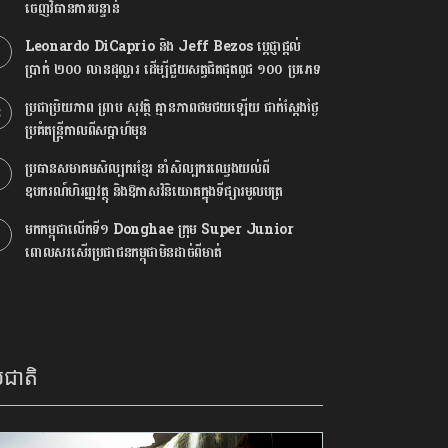
ចេញវិធានការបន្ទាន់
Leonardo DiCaprio និង Jeff Bezos ប្តេជ្ញាផ្តល់
ប្រាក់ ២០០ លានដុល្លារ ដើម្បីជួយសត្វជិតផុតពូជ ១០០ ប្រភេទ
ប្រជាប្រិយភាព ព្រាប សុវត្ថិ គ្មានភាពថមថយឡើយ ជាក់ស្ដែងថ្ងៃ
ប្រគំតន្រ្តីកាលពីសប្ដាហ៍មុន
ប្រធានសមាគមសិល្បករខ្មែរ នាំសិល្បករឈ្វេងយល់ពី
ឧបករណ៍ហិរញ្ញវត្ថុ និងឱកាសវិនិយោគក្នុងទីផ្សារមូលបត្រ
មកកម្ពុជាលើកទី១ Donghae ក្រុម Super Junior
ពោលសរសើរប្រជាជនកម្ពុជាមិនដាច់ពីមាត់
ជាតិ