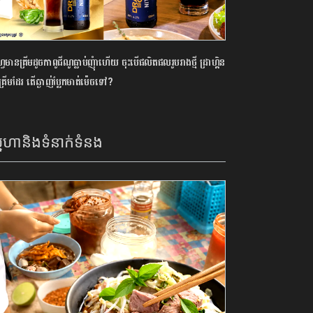
វេមានគ្រីមដូចកាពូជីណូធ្លាប់ញុំាហើយ ចុះបើផលិតផលរូបរាងថ្មី ដ្រាហ្គិន
្រីមដែរ តើឆ្ងាញ់ប្លែកមាត់ម៉េចទៅ?
នេហានិងទំនាក់ទំនង