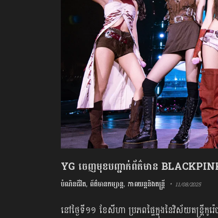
YG ចេញមុខបញ្ជាក់ព័ត៌មាន BLACKPINK ត្រ
បំណិនជីវិត
,
ព័ត៌មានកម្សាន្ត
,
ភាពយន្តនិងតន្រ្តី
11/08/2025
នៅថ្ងៃទី១១ ខែសីហា ប្រភពផ្ទៃក្នុងនៃវិស័យតន្ត្រ