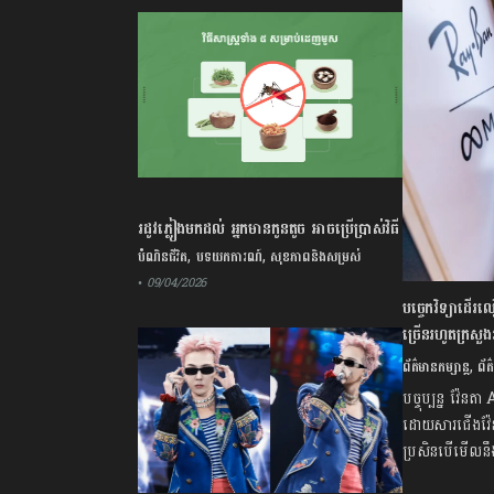
រដូវភ្លៀងមកដល់ អ្នកមានកូនតូច អាចប្រើប្រាស់វិធី
សាស្រ្តទាំង ៥នេះ ដេញមូសបានតាមបែបធម្មជាតិ​
,
,
បំណិនជីវិត
បទយកការណ៍
សុខភាពនិងសម្រស់
• 09/04/2026
បច្ចេកវិទ្យាដើរល
ច្រើនរហូតក្រសួង
,
ព័ត៌មានកម្សាន្ត
ព័ត
បច្ចុប្បន្ន វ៉ែន
ដោយសារជើងវ៉ែនត
ប្រសិនបើមើលនឹង