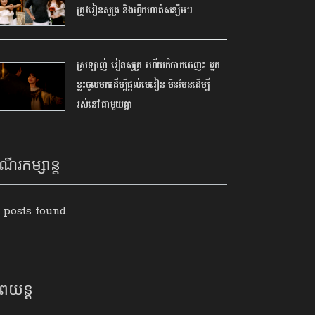
ត្រូវរៀនសូត្រ និងហ្វឹកហាត់សន្សឹមៗ
ស្រឡាញ់ រៀនសូត្រ ហើយក៏ចាកចេញ៖ អ្នក
ខ្លះចូលមកដើម្បីផ្ដល់មេរៀន មិនមែនដើម្បី
រស់នៅជាមួយគ្នា
ណើរកម្សាន្ត
 posts found.
ពយន្ត