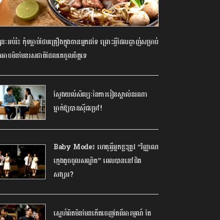
នៈអប់រំ៖ កុំទម្លាប់ថែមគ្រឿងក្នុងចានអ្នកដទៃ ព្រោះអ្វីដែលឆ្ងាញ់សម្រាប់
អាចមិនមែនរសជាតិដែលគេចូលចិត្តទេ
ស្វែងយល់សិល្បៈនៃការរៀនស្គាល់នរណា
ម្នាក់ឱ្យបានស៊ីជម្រៅ!
Baby Mode៖ ហេតុអ្វីអ្នកខ្លះត្រូវ “វិញ្ញាណ
ក្មេងតូចចូលសណ្ឋិត” ពេលបាននៅជិត
សង្សារ?
ស្នេហ៍ពិតមិនមែនកើតចេញតែពីអារម្មណ៍ តែ