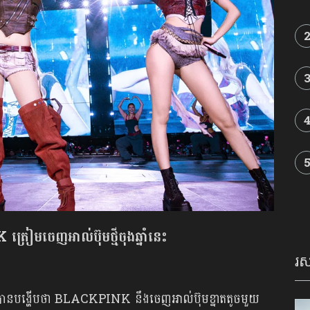
ៀមចេញអាល់ប៊ុមថ្មីចុងឆ្នាំនេះ
រស
ីកូរ៉េបានបង្ហើបថា BLACKPINK នឹងចេញអាល់ប៊ុមខ្នាតតូចមួយ