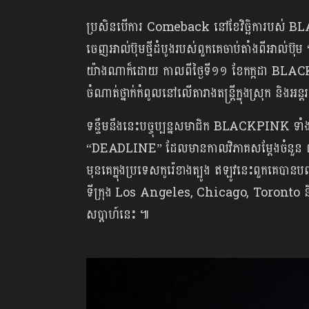
ប្រសិនបើការ Comeback នៅខែវិច្ឆិការបស់ BLAC
ចេញអាល់ប៊ុមថ្មីដំបូងរបស់ពួកគេចាប់តាំងពីអាល់
យ៉ាងណាក៏ដោយ កាលពីថ្ងៃទី១១ ខែកក្កដា BLA
ចំណាត់ថ្នាក់កំពូលនៅលើតារាងតន្ត្រីក្នុងស្រុក និងអន្
ទន្ទឹមនឹងនេះបច្ចុប្បន្នសមាជិក BLACKPINK ទាំង
“DEADLINE” ដែលមានកាលវិភាគសម្ដែងចំនួន ៣១ ឆា
មុនគេក្នុងប្រទេសកូរ៉េខាងត្បូង ឥឡូវនេះពួកគេប
ទីក្រុង Los Angeles, Chicago, Toronto និង
សប្តាហ៍នេះ ៕