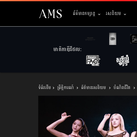
ព័ត៌មានកម្សាន្ត
រសនិយម
មាតិកាឌីជីថល:
ព្រឹត្តិការណ៍
ព័ត៌មានរសនិយម
បំណិនជីវិត