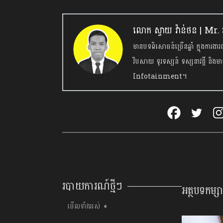
លោក ស្វាយ វ៉ាន់ថន | M
មានបទពិសោធន៍ច្រើនឆ្នាំ ក្នុងការងារជា
វិបសាយ ទូរទស្សន៍ ទស្សនាវដ្ដី និងមា
Infotainment។
របាយការណ៍ថ្មីៗ
អត្ថបទកម្សាន
មើលទាំងអស់ ➧