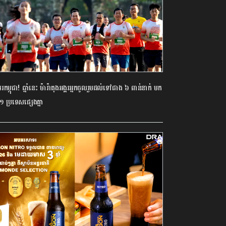
កម្ពុជា! ឆ្នាំនេះ ម៉ារ៉ាតុង​អង្គរ​អ្នក​ចូលរួម​ដល់​ទៅ​ជាង ៦ ពាន់​នាក់ មក​
១ ប្រទេស​ផ្សេង​គ្នា