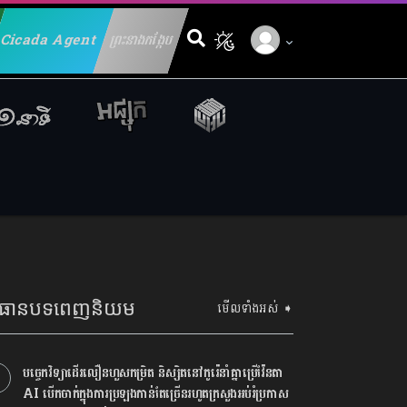
Cicada Agent
ព្រះនាងកង្កែប
Search for:
្រធានបទពេញនិយម
មើលទាំងអស់ ➧
បច្ចេកវិទ្យាដើរលឿនហួសកម្រិត និស្សិតនៅកូរ៉េនាំគ្នាប្រើវ៉ែនតា
AI បើកចាក់ក្នុងការប្រឡងកាន់តែច្រើនរហូតក្រសួងអប់រំប្រកាស