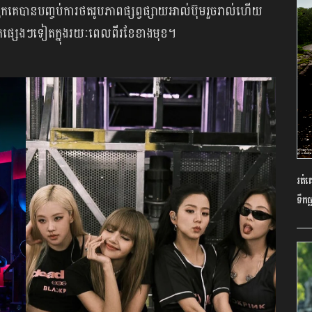
គេបាន​បញ្ចប់​ការ​ថត​រូបភាពផ្សព្វផ្សាយ​អាល់ប៊ុម​រួចរាល់​ហើយ
​ថតផ្សេងៗទៀត​ក្នុង​រយៈពេល​ពីរ​ខែ​ខាងមុខ។
រត់
ទឹកធ្